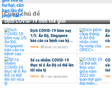
Cùng chủ đề
Dịch COVID-19 trên thế giới
Dịch COVID-19 hôm nay
Dịc
1/5: Ấn Độ, Singapore
Ấn 
báo cáo ca bệnh cao kỷ...
của
THỜI SỰ
-
HÀNG
09:00 | 01/05/2021
Số ca nhiễm COVID-19
COV
thực tế ở Ấn Độ có thể lên
vào
tới nửa tỷ
toàn
THỜI SỰ
-
THỜI 
11:00 | 28/04/2021