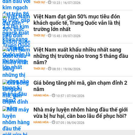
THỜI SỰ
-
10:23 | 16/07/2026
Việt Nam đạt gần 50% mục tiêu đón
khách quốc tế, Trung Quốc vẫn là thị
trường lớn nhất
THỜI SỰ
-
15:45 | 09/07/2026
Việt Nam xuất khẩu nhiều nhất sang
những thị trường nào trong 5 tháng đầu
năm?
THỜI SỰ
-
08:33 | 19/06/2026
Giá bông tăng phi mã, gần chạm đỉnh 2
năm
HÀNG HÓA
-
10:57 | 07/04/2026
Nhà máy luyện nhôm hàng đầu thế giới
vừa bị hư hại, cần bao lâu để phục hồi?
HÀNG HÓA
-
07:05 | 06/04/2026