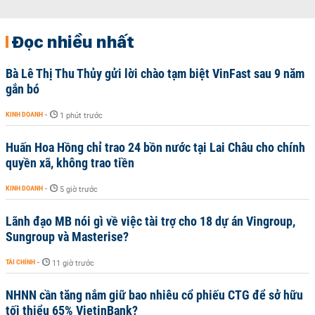
Đọc nhiều nhất
Bà Lê Thị Thu Thủy gửi lời chào tạm biệt VinFast sau 9 năm
gắn bó
KINH DOANH
-
1 phút trước
Huấn Hoa Hồng chỉ trao 24 bồn nước tại Lai Châu cho chính
quyền xã, không trao tiền
KINH DOANH
-
5 giờ trước
Lãnh đạo MB nói gì về việc tài trợ cho 18 dự án Vingroup,
Sungroup và Masterise?
TÀI CHÍNH
-
11 giờ trước
NHNN cần tăng nắm giữ bao nhiêu cổ phiếu CTG để sở hữu
tối thiểu 65% VietinBank?