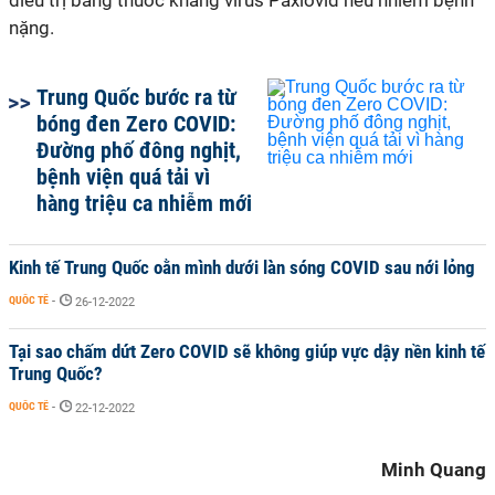
điều trị bằng thuốc kháng virus Paxlovid nếu nhiễm bệnh
nặng.
Trung Quốc bước ra từ
bóng đen Zero COVID:
Đường phố đông nghịt,
bệnh viện quá tải vì
hàng triệu ca nhiễm mới
Kinh tế Trung Quốc oằn mình dưới làn sóng COVID sau nới lỏng
QUỐC TẾ
-
26-12-2022
Tại sao chấm dứt Zero COVID sẽ không giúp vực dậy nền kinh tế
Trung Quốc?
QUỐC TẾ
-
22-12-2022
Minh Quang