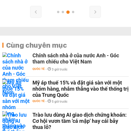
Cùng chuyên mục
Chính sách nhà ở của nước Anh - Góc
tham chiếu cho Việt Nam
QUỐC TẾ
-
3 giờ trước
Mỹ áp thuế 15% và đặt giá sàn với một
nhóm hàng, nhắm thẳng vào thế thống trị
của Trung Quốc
QUỐC TẾ
-
5 giờ trước
Trào lưu dùng AI giao dịch chứng khoán:
Cơ hội vươn tầm 'cá mập' hay cái bẫy
thua lỗ?