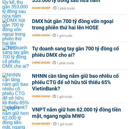
353.000 tỷ đồng sau nửa năm
DOANH NGHIỆP
-
1 phút trước
DMX hút gần 700 tỷ đồng vốn ngoại
trong phiên thứ hai lên HOSE
CHỨNG KHOÁN
-
1 giờ trước
Tự doanh sang tay gần 700 tỷ đồng cổ
phiếu DMX cho ai?
CHỨNG KHOÁN
-
1 phút trước
NHNN cần tăng nắm giữ bao nhiêu cổ
phiếu CTG để sở hữu tối thiểu 65%
VietinBank?
CHỨNG KHOÁN
-
1 giờ trước
VNPT nắm giữ hơn 62.000 tỷ đồng tiền
mặt, ngang ngửa MWG
DOANH NGHIỆP
-
1 giờ trước