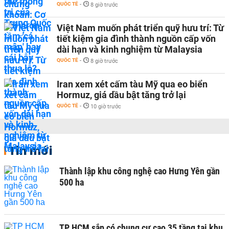
QUỐC TẾ
-
8 giờ trước
Việt Nam muốn phát triển quỹ hưu trí: Từ
tiết kiệm gia đình thành nguồn cấp vốn
dài hạn và kinh nghiệm từ Malaysia
QUỐC TẾ
-
8 giờ trước
Iran xem xét cấm tàu Mỹ qua eo biển
Hormuz, giá dầu bật tăng trở lại
QUỐC TẾ
-
10 giờ trước
Tin mới
Thành lập khu công nghệ cao Hưng Yên gần
500 ha
TP HCM sắp có chung cư cao 35 tầng tại khu