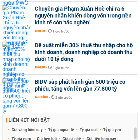
Chuyên gia Phạm Xuân Hoè chỉ ra 6
nguyên nhân khiến dòng vốn trong nền
kinh tế còn 'tắc nghẽn'
THỜI SỰ
-
1 giờ trước
Đề xuất miễn 30% thuế thu nhập cho hộ
kinh doanh, doanh nghiệp có doanh thu
dưới 10 tỷ đồng
THỜI SỰ
-
2 giờ trước
BIDV sắp phát hành gần 500 triệu cổ
phiếu, tăng vốn lên gần 77.800 tỷ
TÀI CHÍNH
-
2 giờ trước
LIÊN KẾT NỔI BẬT
Giá vàng hôm nay
Tỷ giá ngoại tệ
Tỷ giá usd
Tỷ giá yen
Tỷ giá euro
Giá heo hơi
Giá cà phê
Giá tiêu hôm nay