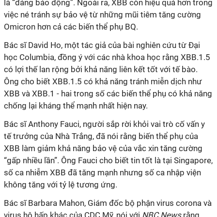
là “đáng báo động”. Ngoài ra, XBB còn hiệu quả hơn trong
việc né tránh sự bảo vệ từ những mũi tiêm tăng cường
Omicron hơn cả các biến thể phụ BQ.
Bác sĩ David Ho, một tác giả của bài nghiên cứu từ Đại
học Columbia, đồng ý với các nhà khoa học rằng XBB.1.5
có lợi thế lan rộng bởi khả năng liên kết tốt với tế bào.
Ông cho biết XBB.1.5 có khả năng tránh miễn dịch như
XBB và XBB.1 - hai trong số các biến thể phụ có khả năng
chống lại kháng thể mạnh nhất hiện nay.
Bác sĩ Anthony Fauci, người sắp rời khỏi vai trò cố vấn y
tế trưởng của Nhà Trắng, đã nói rằng biến thể phụ của
XBB làm giảm khả năng bảo vệ của vắc xin tăng cường
“gấp nhiều lần”. Ông Fauci cho biết tin tốt là tại Singapore,
số ca nhiễm XBB đã tăng mạnh nhưng số ca nhập viện
không tăng với tỷ lệ tương ứng.
Bác sĩ Barbara Mahon, Giám đốc bộ phận virus corona và
virus hô hấp khác của CDC Mỹ, nói với
NBC News
rằng