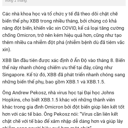
vòng 1 tháng.
Các nhà khoa học và tổ chức y tế đã theo dõi chặt chẽ
biến thể phụ XBB trong nhiều tháng, bởi chúng có khả
năng đột biến, khiến vắc xin COVID, kể cả loại tăng cường
chống Omicron, trở nên kém hiệu quả hơn, cũng như tạo
thêm nhiều ca nhiễm đột phá (nhiễm bệnh dù đã tiêm vắc
xin).
XBB lần đầu tiên được xác định ở Ấn Độ vào tháng 8. Biến
thể này nhanh chóng chiếm ưu thế tại đây, cũng như
Singapore. Kể từ đó, XBB đã phát triển nhanh chóng sang
những biến thể phụ, bao gồm XBB.1 và XBB.1.5.
Ông Andrew Pekosz, nhà virus học tại Đại học Johns
Hopkins, cho biết XBB.1.5 khác với những thành viên
khác trong gia đình Omicron bởi đột biến giúp liên kết tốt
hơn với các tế bào. Ông Pekosz nói: “Virus cần liên kết
chặt chẽ với tế bào để xâm nhập dễ dàng hơn và giúp lây