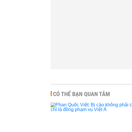
QUỐC TẾ
-
03:
Thứ trưởng Y
gia nào coi 
bệnh lưu hàn
THỜI SỰ
-
20:
CÓ THỂ BẠN QUAN TÂM