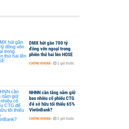
DMX hút gần 700 tỷ
đồng vốn ngoại trong
phiên thứ hai lên HOSE
CHỨNG KHOÁN
-
2 giờ trước
NHNN cần tăng nắm giữ
bao nhiêu cổ phiếu CTG
để sở hữu tối thiểu 65%
VietinBank?
CHỨNG KHOÁN
-
2 giờ trước