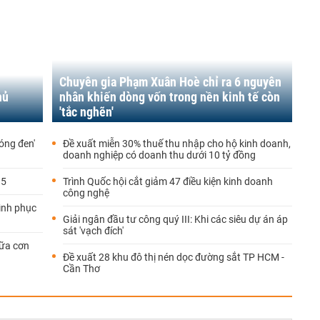
Chuyên gia Phạm Xuân Hoè chỉ ra 6 nguyên
hủ
nhân khiến dòng vốn trong nền kinh tế còn
'tắc nghẽn'
óng đen'
Đề xuất miễn 30% thuế thu nhập cho hộ kinh doanh,
doanh nghiệp có doanh thu dưới 10 tỷ đồng
.5
Trình Quốc hội cắt giảm 47 điều kiện kinh doanh
công nghệ
rình phục
Giải ngân đầu tư công quý III: Khi các siêu dự án áp
sát 'vạch đích'
iữa cơn
Đề xuất 28 khu đô thị nén dọc đường sắt TP HCM -
Cần Thơ