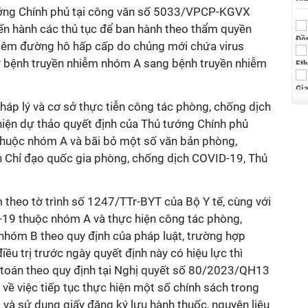
tướng Chính phủ tại công văn số 5033/VPCP-KGVX
iến hành các thủ tục để ban hành theo thẩm quyền
viêm đường hô hấp cấp do chủng mới chứa virus
ừ bệnh truyền nhiễm nhóm A sang bệnh truyền nhiễm
pháp lý và cơ sở thực tiễn công tác phòng, chống dịch
hiện dự thảo quyết định của Thủ tướng Chính phủ
thuộc nhóm A và bãi bỏ một số văn bản phòng,
 Chỉ đạo quốc gia phòng, chống dịch COVID-19, Thủ
 theo tờ trình số 1247/TTr-BYT của Bộ Y tế, cùng với
-19 thuộc nhóm A và thực hiện công tác phòng,
hóm B theo quy định của pháp luật, trường hợp
u trị trước ngày quyết định này có hiệu lực thì
 toán theo quy định tại Nghị quyết số 80/2023/QH13
ề việc tiếp tục thực hiện một số chính sách trong
và sử dụng giấy đăng ký lưu hành thuốc, nguyên liệu