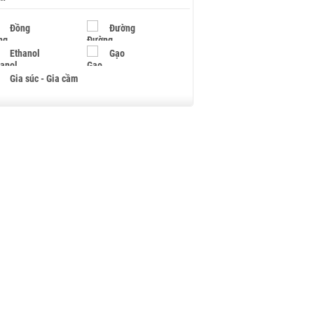
Đồng
Đường
Ethanol
Gạo
Gia súc - Gia cầm
Giấy
Gỗ
Hạt điều
Hồ tiêu - Hạt tiêu
Khí đốt
Kim loại khác
Mắc ca
Muối
Ngũ cốc
Nhựa - Hạt nhựa
Palladium
Phân bón