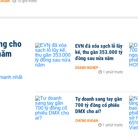
KHOÁN
-
10 giờ trước
ng cho
EVN đã xóa sạch lỗ lũy
 năm
kế, thu gần 353.000 tỷ
đồng sau nửa năm
DOANH NGHIỆP
-
1 phút trước
Tự doanh sang tay gần
700 tỷ đồng cổ phiếu
DMX cho ai?
CHỨNG KHOÁN
-
1 phút trước