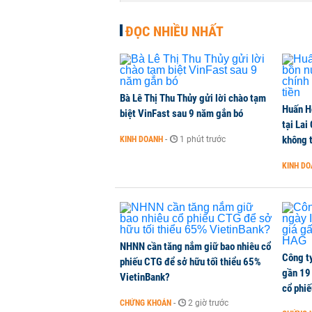
NHÀ ĐẤT
-
1 phút trước
ĐỌC NHIỀU NHẤT
Dòng tiền ngoại bất ngờ trở lại T
CHỨNG KHOÁN
-
1 phút trước
Bà Lê Thị Thu Thủy gửi lời chào tạm
Huấn H
Kiến nghị đưa người bán hàng onl
biệt VinFast sau 9 năm gắn bó
tại Lai
THỜI SỰ
-
1 phút trước
không t
KINH DOANH
-
1 phút trước
KINH D
TikToker Khánh Sky, Vua Quạt, Hồ
KINH DOANH
-
1 phút trước
NHNN cần tăng nắm giữ bao nhiêu cổ
Công t
phiếu CTG để sở hữu tối thiểu 65%
gần 19 
VietinBank?
cổ phi
CHỨNG KHOÁN
-
2 giờ trước