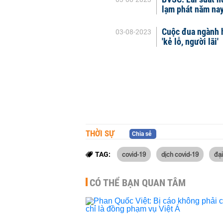
lạm phát năm na
Cuộc đua ngành 
03-08-2023
'kẻ lỗ, người lãi'
THỜI SỰ
Chia sẻ
covid-19
dịch covid-19
đạ
TAG:
CÓ THỂ BẠN QUAN TÂM