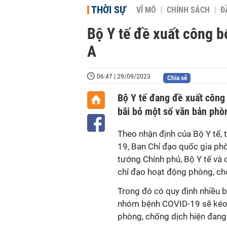
THỜI SỰ
VĨ MÔ
CHÍNH SÁCH
Đ
Bộ Y tế đề xuất công 
A
06:47 | 29/09/2023
Chia sẻ
Bộ Y tế đang đề xuất công
bãi bỏ một số văn bản phò
Theo nhận định của Bộ Y tế,
19, Ban Chỉ đạo quốc gia ph
tướng Chính phủ, Bộ Y tế và
chỉ đạo hoạt động phòng, ch
Trong đó có quy định nhiều b
nhóm bệnh COVID-19 sẽ kéo t
phòng, chống dịch hiện đang