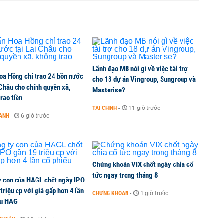
TCK, ai đã mua vào?
Lãnh đạo MB nói gì về việc tài trợ
oa Hồng chỉ trao 24 bồn nước
ine, lao động công trình đóng BHXH bắt buộc
cho 18 dự án Vingroup, Sungroup và
 Châu cho chính quyền xã,
Masterise?
rao tiền
TÀI CHÍNH
-
11 giờ trước
OANH
-
6 giờ trước
 Văn Khoa bị khởi tố
Chứng khoán VIX chốt ngày chia cổ
tức ngay trong tháng 8
y con của HAGL chốt ngày IPO
triệu cp với giá gấp hơn 4 lần
CHỨNG KHOÁN
-
1 giờ trước
ếu HAG