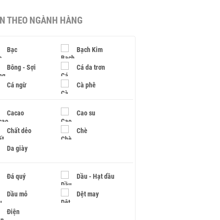
IN THEO NGÀNH HÀNG
Bạc
Bạch Kim
Bông - Sợi
Cá da trơn
Cá ngừ
Cà phê
Cacao
Cao su
Chất dẻo
Chè
Da giày
Đá quý
Dầu - Hạt dầu
Dầu mỏ
Dệt may
Điện