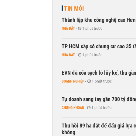
TIN MỚI
Thành lập khu công nghệ cao Hưn
NHÀ ĐẤT
-
1 phút trước
TP HCM sắp có chung cư cao 35 tầ
NHÀ ĐẤT
-
1 phút trước
EVN đã xóa sạch lỗ lũy kế, thu g
DOANH NGHIỆP
-
1 phút trước
Tự doanh sang tay gần 700 tỷ đồn
CHỨNG KHOÁN
-
1 phút trước
Thu hồi 89 ha đất để đấu giá lựa 
không