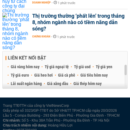
DOANH NGHIỆP
-
1 phút trước
Thị trường thường ‘phất lên’ trong tháng
8, nhóm ngành nào có tiềm năng dẫn
sóng?
CHỨNG KHOÁN
-
1 phút trước
LIÊN KẾT NỔI BẬT
Giá vàng hôm nay
Tỷ giá ngoại tệ
Tỷ giá usd
Tỷ giá yen
Tỷ giá euro
Giá heo hơi
Giá cà phê
Giá tiêu hôm nay
Lãi suất ngân hàng
Giá xăng dầu
Giá thép hôm nay
Giá sầu riêng
Giá thịt heo
Giá gạo
Giá cao su
Best Retail Brokers
Diễn đàn đầu tư Việt Nam 2026
Trang TTĐTTH của công ty VietNewsCorp
Giấy phép số 3323/GP-TTĐT do Sở VH&TT TP.HCM cấp ngày 20/3/2026
Lầu 5 - Compa Building - 293 Điện Biên Phủ - Phường Gia Định - TP.HCM
Chi nhánh:
Số 5 - Khu 38A Trần Phú - Phường Ba Đình - TP. Hà Nội
Chịu trách nhiệm nội dung:
Hoàng Hữu Lợi