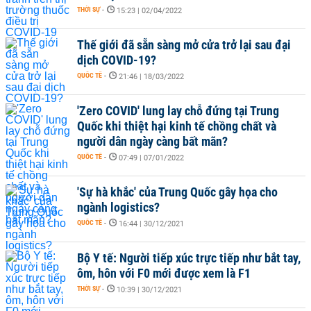
THỜI SỰ
-
15:23 | 02/04/2022
Thế giới đã sẵn sàng mở cửa trở lại sau đại
dịch COVID-19?
QUỐC TẾ
-
21:46 | 18/03/2022
'Zero COVID' lung lay chỗ đứng tại Trung
Quốc khi thiệt hại kinh tế chồng chất và
người dân ngày càng bất mãn?
QUỐC TẾ
-
07:49 | 07/01/2022
'Sự hà khắc' của Trung Quốc gây họa cho
ngành logistics?
QUỐC TẾ
-
16:44 | 30/12/2021
Bộ Y tế: Người tiếp xúc trực tiếp như bắt tay,
ôm, hôn với F0 mới được xem là F1
THỜI SỰ
-
10:39 | 30/12/2021