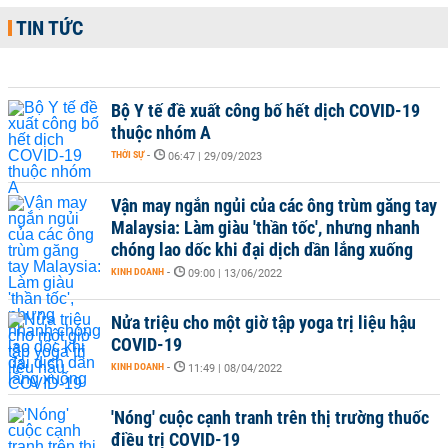
TIN TỨC
Bộ Y tế đề xuất công bố hết dịch COVID-19
thuộc nhóm A
THỜI SỰ
-
06:47 | 29/09/2023
Vận may ngắn ngủi của các ông trùm găng tay
Malaysia: Làm giàu 'thần tốc', nhưng nhanh
chóng lao dốc khi đại dịch dần lắng xuống
KINH DOANH
-
09:00 | 13/06/2022
Nửa triệu cho một giờ tập yoga trị liệu hậu
COVID-19
KINH DOANH
-
11:49 | 08/04/2022
'Nóng' cuộc cạnh tranh trên thị trường thuốc
điều trị COVID-19