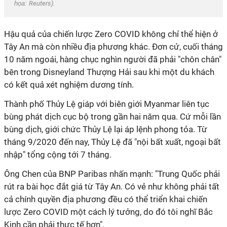
họa:
Reuters
).
Hậu quả của chiến lược Zero COVID không chỉ thể hiện ở
Tây An mà còn nhiều địa phương khác. Đơn cử, cuối tháng
10 năm ngoái, hàng chục nghìn người đã phải "chôn chân"
bên trong Disneyland Thượng Hải sau khi một du khách
có kết quả xét nghiệm dương tính.
Thành phố Thủy Lệ giáp với biên giới Myanmar liên tục
bùng phát dịch cục bộ trong gần hai năm qua. Cứ mỗi lần
bùng dịch, giới chức Thủy Lệ lại áp lệnh phong tỏa. Từ
tháng 9/2020 đến nay, Thủy Lệ đã "nội bất xuất, ngoại bất
nhập" tổng cộng tới 7 tháng.
Ông Chen của BNP Paribas nhấn mạnh: "Trung Quốc phải
rút ra bài học đắt giá từ Tây An. Có vẻ như không phải tất
cả chính quyền địa phương đều có thể triển khai chiến
lược Zero COVID một cách lý tưởng, do đó tôi nghĩ Bắc
Kinh cần phải thực tế hơn".