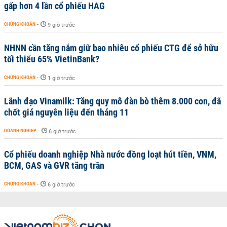
gấp hơn 4 lần cổ phiếu HAG
CHỨNG KHOÁN
-
9 giờ trước
NHNN cần tăng nắm giữ bao nhiêu cổ phiếu CTG để sở hữu
tối thiểu 65% VietinBank?
CHỨNG KHOÁN
-
1 giờ trước
Lãnh đạo Vinamilk: Tăng quy mô đàn bò thêm 8.000 con, đã
chốt giá nguyên liệu đến tháng 11
DOANH NGHIỆP
-
6 giờ trước
Cổ phiếu doanh nghiệp Nhà nước đồng loạt hút tiền, VNM,
BCM, GAS và GVR tăng trần
CHỨNG KHOÁN
-
6 giờ trước