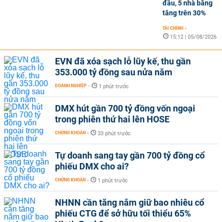
đầu, 5 nhà băng
tăng trên 30%
TÀI CHÍNH
-
15:12 | 05/08/2026
EVN đã xóa sạch lỗ lũy kế, thu gần
353.000 tỷ đồng sau nửa năm
DOANH NGHIỆP
-
1 phút trước
DMX hút gần 700 tỷ đồng vốn ngoại
trong phiên thứ hai lên HOSE
CHỨNG KHOÁN
-
33 phút trước
Tự doanh sang tay gần 700 tỷ đồng cổ
phiếu DMX cho ai?
CHỨNG KHOÁN
-
1 phút trước
NHNN cần tăng nắm giữ bao nhiêu cổ
phiếu CTG để sở hữu tối thiểu 65%