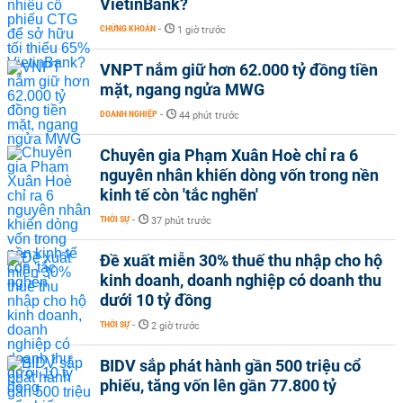
VietinBank?
CHỨNG KHOÁN
-
1 giờ trước
VNPT nắm giữ hơn 62.000 tỷ đồng tiền
mặt, ngang ngửa MWG
DOANH NGHIỆP
-
44 phút trước
Chuyên gia Phạm Xuân Hoè chỉ ra 6
nguyên nhân khiến dòng vốn trong nền
kinh tế còn 'tắc nghẽn'
THỜI SỰ
-
37 phút trước
Đề xuất miễn 30% thuế thu nhập cho hộ
kinh doanh, doanh nghiệp có doanh thu
dưới 10 tỷ đồng
THỜI SỰ
-
2 giờ trước
BIDV sắp phát hành gần 500 triệu cổ
phiếu, tăng vốn lên gần 77.800 tỷ