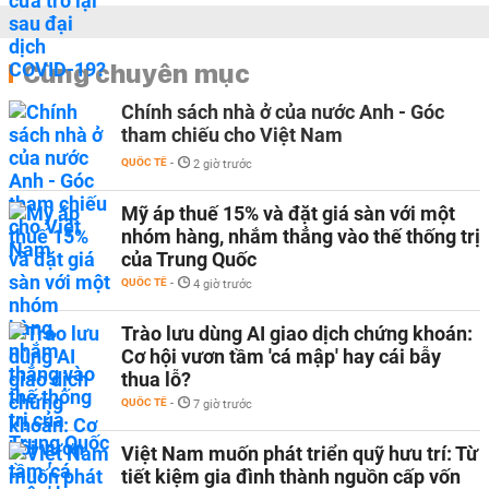
Cùng chuyên mục
Chính sách nhà ở của nước Anh - Góc
tham chiếu cho Việt Nam
QUỐC TẾ
-
2 giờ trước
Mỹ áp thuế 15% và đặt giá sàn với một
nhóm hàng, nhắm thẳng vào thế thống trị
của Trung Quốc
QUỐC TẾ
-
4 giờ trước
Trào lưu dùng AI giao dịch chứng khoán:
Cơ hội vươn tầm 'cá mập' hay cái bẫy
thua lỗ?
QUỐC TẾ
-
7 giờ trước
Việt Nam muốn phát triển quỹ hưu trí: Từ
tiết kiệm gia đình thành nguồn cấp vốn