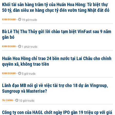
Khối tài sản hàng trăm tỷ của Huấn Hoa Hồng: Từ biệt thự
50 tỷ, dàn siêu xe hàng chục tỷ đến vườn tùng Nhật đắt đỏ
KINH DOANH
-
19 giờ trước
Bà Lê Thị Thu Thủy gửi lời chào tạm biệt VinFast sau 9 năm
gắn bó
KINH DOANH
-
1 phút trước
Huấn Hoa Hồng chỉ trao 24 bồn nước tại Lai Châu cho chính
quyền xã, không trao tiền
KINH DOANH
-
5 giờ trước
Lãnh đạo MB nói gì về việc tài trợ cho 18 dự án Vingroup,
Sungroup và Masterise?
TÀI CHÍNH
-
10 giờ trước
Công ty con của HAGL chốt ngày IPO gần 19 triệu cp với giá