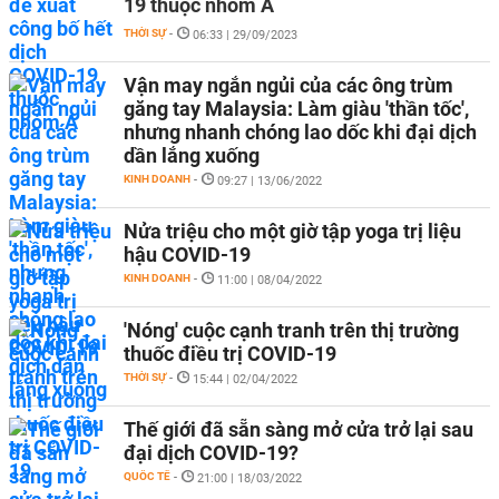
19 thuộc nhóm A
THỜI SỰ
-
06:33 | 29/09/2023
Vận may ngắn ngủi của các ông trùm
găng tay Malaysia: Làm giàu 'thần tốc',
nhưng nhanh chóng lao dốc khi đại dịch
dần lắng xuống
KINH DOANH
-
09:27 | 13/06/2022
Nửa triệu cho một giờ tập yoga trị liệu
hậu COVID-19
KINH DOANH
-
11:00 | 08/04/2022
'Nóng' cuộc cạnh tranh trên thị trường
thuốc điều trị COVID-19
THỜI SỰ
-
15:44 | 02/04/2022
Thế giới đã sẵn sàng mở cửa trở lại sau
đại dịch COVID-19?
QUỐC TẾ
-
21:00 | 18/03/2022