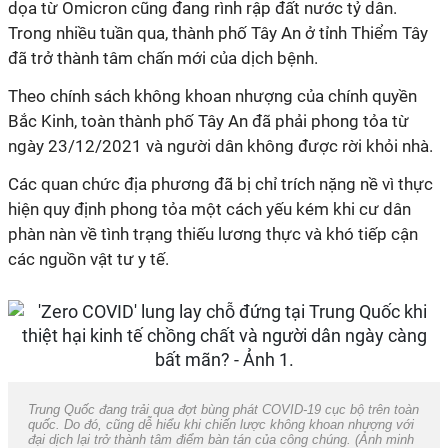
dọa từ Omicron cũng đang rình rập đất nước tỷ dân.
Trong nhiều tuần qua, thành phố Tây An ở tỉnh Thiểm Tây
đã trở thành tâm chấn mới của dịch bệnh.
Theo chính sách không khoan nhượng của chính quyền
Bắc Kinh, toàn thành phố Tây An đã phải phong tỏa từ
ngày 23/12/2021 và người dân không được rời khỏi nhà.
Các quan chức địa phương đã bị chỉ trích nặng nề vì thực
hiện quy định phong tỏa một cách yếu kém khi cư dân
phàn nàn về tình trạng thiếu lương thực và khó tiếp cận
các nguồn vật tư y tế.
Trung Quốc đang trải qua đợt bùng phát COVID-19 cục bộ trên toàn
quốc. Do đó, cũng dễ hiểu khi chiến lược không khoan nhượng với
đại dịch lại trở thành tâm điểm bàn tán của công chúng. (Ảnh minh