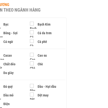
HƯƠNG
IN THEO NGÀNH HÀNG
Bạc
Bạch Kim
Bông - Sợi
Cá da trơn
Cá ngừ
Cà phê
Cacao
Cao su
Chất dẻo
Chè
Da giày
Đá quý
Dầu - Hạt dầu
Dầu mỏ
Dệt may
Điện