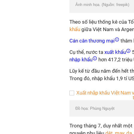
Ảnh minh họa. (Nguồn: freepik)
Theo số liệu thống kê của T
khẩu
giữa Việt Nam và Argen
Cán cân thương mại
thâm h
Cụ thể, nước ta
xuất khẩu
5
nhập khẩu
hơn 417,2 triệu
Lũy kế từ đầu năm đến hết th
Trong đó, nhập khẩu 1,9 tỉ U
Đồ họa: Phùng Nguyệt
Trong tháng 7, duy nhất một
nguyên phụ liệu
dệt, may
,
da,