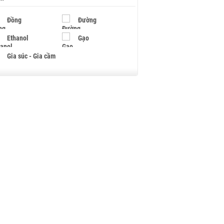
Đồng
Đường
Ethanol
Gạo
Gia súc - Gia cầm
Giấy
Gỗ
Hạt điều
Hồ tiêu - Hạt tiêu
Khí đốt
Kim loại khác
Mắc ca
Muối
Ngũ cốc
Nhựa - Hạt nhựa
Palladium
Phân bón