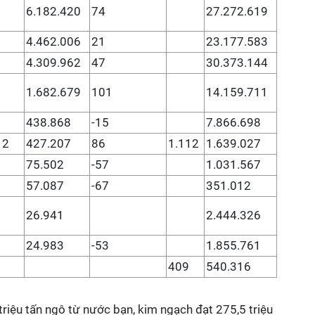
6.182.420
74
27.272.619
4.462.006
21
23.177.583
4.309.962
47
30.373.144
1.682.679
101
14.159.711
438.868
-15
7.866.698
12
427.207
86
1.112
1.639.027
75.502
-57
1.031.567
57.087
-67
351.012
26.941
2.444.326
24.983
-53
1.855.761
409
540.316
riệu tấn ngô từ nước bạn, kim ngạch đạt 275,5 triệu