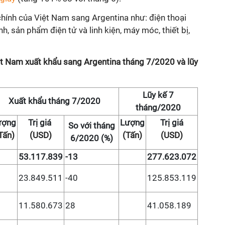
hính của Việt Nam sang Argentina như: điện thoại
tính, sản phẩm điện tử và linh kiện, máy móc, thiết bị,
iệt Nam xuất khẩu sang Argentina tháng 7/2020 và lũy
Lũy kế 7
Xuất khẩu tháng 7/2020
tháng/2020
ượng
Trị giá
Lượng
Trị giá
So với tháng
Tấn)
(USD)
(Tấn)
(USD)
6/2020 (%)
53.117.839
-13
277.623.072
23.849.511
-40
125.853.119
11.580.673
28
41.058.189