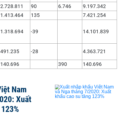
2.728.811
90
6.746
9.197.342
1.413.464
135
7.421.254
1.318.694
-39
14.101.839
491.235
-28
4.363.721
140.696
390
140.696
Việt Nam
020: Xuất
g 123%