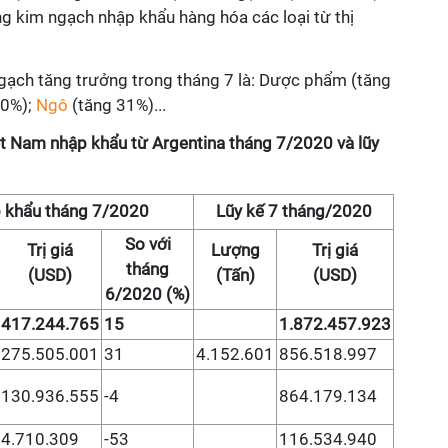
g kim ngạch nhập khẩu hàng hóa các loại từ thị
ạch tăng trưởng trong tháng 7 là: Dược phẩm (tăng
90%);
Ngô
(tăng 31%)...
iệt Nam nhập khẩu từ Argentina tháng 7/2020 và lũy
 khẩu tháng 7/2020
Lũy kế 7 tháng/2020
So với
Trị giá
Lượng
Trị giá
tháng
(USD)
(Tấn)
(USD)
6/2020 (%)
417.244.765
15
1.872.457.923
275.505.001
31
4.152.601
856.518.997
130.936.555
-4
864.179.134
4.710.309
-53
116.534.940