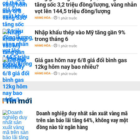
tăng sốc 3,2 triệu đồng/lượng, vàng nhẫn
vọt lên 144,5 triệu đồng/lượng
HÀNG HÓA
-
1 phút trước
Nhập khẩu thép vào Mỹ tăng gần 9%
trong tháng 6
HÀNG HÓA
-
1 phút trước
Giá gas hôm nay 6/8 giá đổi bình gas
12kg hôm nay bao nhiêu?
HÀNG HÓA
-
1 phút trước
Tin mới
Doanh nghiệp duy nhất sản xuất vàng mã
trên sàn báo lãi tăng 64%, không vay một
đồng nào từ ngân hàng