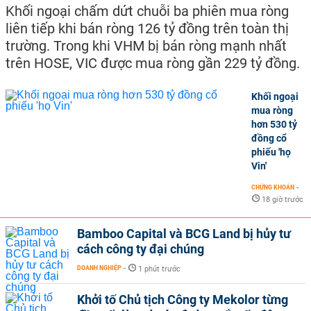
Khối ngoại chấm dứt chuỗi ba phiên mua ròng
liên tiếp khi bán ròng 126 tỷ đồng trên toàn thị
trường. Trong khi VHM bị bán ròng mạnh nhất
trên HOSE, VIC được mua ròng gần 229 tỷ đồng.
Khối ngoại
mua ròng
hơn 530 tỷ
đồng cổ
phiếu 'họ
Vin'
CHỨNG KHOÁN
-
18 giờ trước
Bamboo Capital và BCG Land bị hủy tư
cách công ty đại chúng
DOANH NGHIỆP
-
1 phút trước
Khởi tố Chủ tịch Công ty Mekolor từng