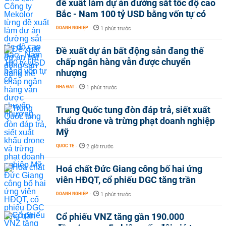
đề xuất làm dự án đường sắt tốc độ cao
Bắc - Nam 100 tỷ USD bằng vốn tự có
DOANH NGHIỆP
-
1 phút trước
Đề xuất dự án bất động sản đang thế
chấp ngân hàng vẫn được chuyển
nhượng
NHÀ ĐẤT
-
1 phút trước
Trung Quốc tung đòn đáp trả, siết xuất
khẩu drone và trừng phạt doanh nghiệp
Mỹ
QUỐC TẾ
-
2 giờ trước
Hoá chất Đức Giang công bố hai ứng
viên HĐQT, cổ phiếu DGC tăng trần
DOANH NGHIỆP
-
1 phút trước
Cổ phiếu VNZ tăng gần 190.000