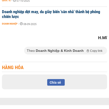
QUỐC TẾ
-
07-10-2025
Doanh nghiệp dệt may, da giày biến 'sân nhà' thành bệ phóng
chiến lược
DOANH NGHIỆP
-
08-09-2025
H.Mĩ
Theo
Doanh Nghiệp & Kinh Doanh
Copy link
HÀNG HÓA
Chia sẻ