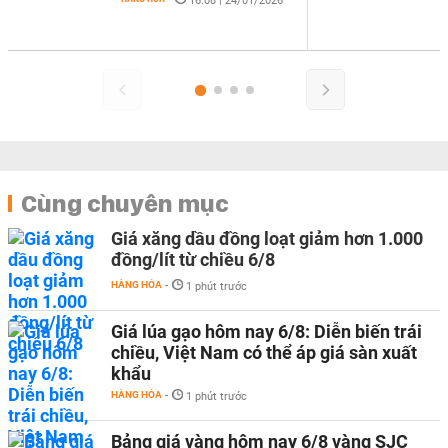
| 24/01/2026
Cùng chuyên mục
Giá xăng dầu đồng loạt giảm hơn 1.000
đồng/lít từ chiều 6/8
HÀNG HÓA
-
1 phút trước
Giá lúa gạo hôm nay 6/8: Diễn biến trái
chiều, Việt Nam có thể áp giá sàn xuất
khẩu
HÀNG HÓA
-
1 phút trước
Bảng giá vàng hôm nay 6/8 vàng SJC