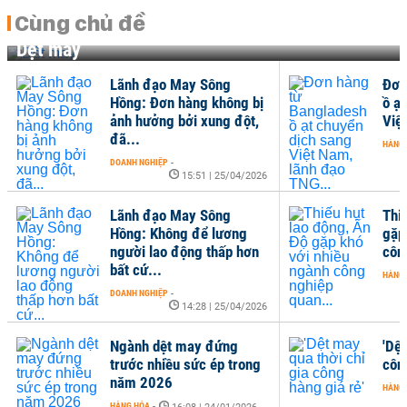
Cùng chủ đề
Dệt may
Sông
Đơn hàng từ Bangladesh
 không bị
ồ ạt chuyển dịch sang
xung đột,
Việt Nam, lãnh đạo TNG...
HÀNG HÓA
-
14:26 | 20/04/2026
1 | 25/04/2026
Sông
Thiếu hụt lao động, Ấn Độ
ể lương
gặp khó với nhiều ngành
 thấp hơn
công nghiệp quan...
HÀNG HÓA
-
10:57 | 15/04/2026
8 | 25/04/2026
 đứng
'Dệt may qua thời chỉ gia
c ép trong
công hàng giá rẻ'
HÀNG HÓA
-
13:29 | 10/10/2025