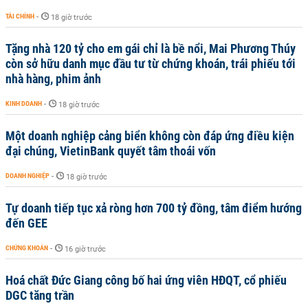
TÀI CHÍNH
-
18 giờ trước
Tặng nhà 120 tỷ cho em gái chỉ là bề nổi, Mai Phương Thúy
còn sở hữu danh mục đầu tư từ chứng khoán, trái phiếu tới
nhà hàng, phim ảnh
KINH DOANH
-
18 giờ trước
Một doanh nghiệp cảng biển không còn đáp ứng điều kiện
đại chúng, VietinBank quyết tâm thoái vốn
DOANH NGHIỆP
-
18 giờ trước
Tự doanh tiếp tục xả ròng hơn 700 tỷ đồng, tâm điểm hướng
đến GEE
CHỨNG KHOÁN
-
16 giờ trước
Hoá chất Đức Giang công bố hai ứng viên HĐQT, cổ phiếu
DGC tăng trần