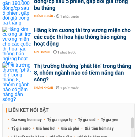
đồng/cp sau 5 phiên, gấp đôi giá trong
ba tháng
CHỨNG KHOÁN
-
1 phút trước
Hãng kim cương tài trợ vương miện cho
các cuộc thi hoa hậu thông báo ngừng
hoạt động
KINH DOANH
-
1 phút trước
Thị trường thường ‘phất lên’ trong tháng
8, nhóm ngành nào có tiềm năng dẫn
sóng?
CHỨNG KHOÁN
-
1 phút trước
LIÊN KẾT NỔI BẬT
Giá vàng hôm nay
Tỷ giá ngoại tệ
Tỷ giá usd
Tỷ giá yen
Tỷ giá euro
Giá heo hơi
Giá cà phê
Giá tiêu hôm nay