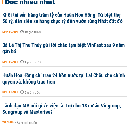
Đọc nhiều nhất
Khối tài sản hàng trăm tỷ của Huấn Hoa Hồng: Từ biệt thự
50 tỷ, dàn siêu xe hàng chục tỷ đến vườn tùng Nhật đắt đỏ
KINH DOANH
-
18 giờ trước
Bà Lê Thị Thu Thủy gửi lời chào tạm biệt VinFast sau 9 năm
gắn bó
KINH DOANH
-
1 phút trước
Huấn Hoa Hồng chỉ trao 24 bồn nước tại Lai Châu cho chính
quyền xã, không trao tiền
KINH DOANH
-
3 giờ trước
Lãnh đạo MB nói gì về việc tài trợ cho 18 dự án Vingroup,
Sungroup và Masterise?
TÀI CHÍNH
-
9 giờ trước