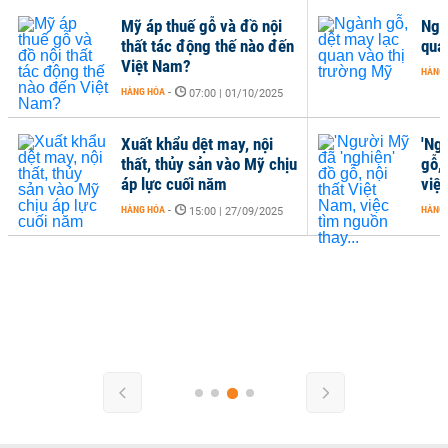
Mỹ áp thuế gỗ và đồ nội
Ngà
thất tác động thế nào đến
qua
Việt Nam?
HÀNG
HÀNG HÓA
-
07:00 | 01/10/2025
Xuất khẩu dệt may, nội
'Ng
thất, thủy sản vào Mỹ chịu
gỗ, 
áp lực cuối năm
việc
HÀNG HÓA
-
HÀNG
15:00 | 27/09/2025