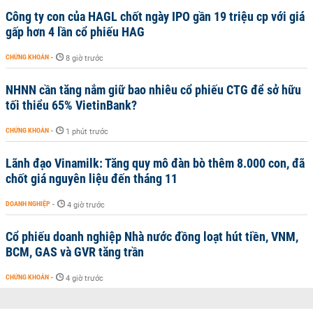
Công ty con của HAGL chốt ngày IPO gần 19 triệu cp với giá
gấp hơn 4 lần cổ phiếu HAG
CHỨNG KHOÁN
-
8 giờ trước
NHNN cần tăng nắm giữ bao nhiêu cổ phiếu CTG để sở hữu
tối thiểu 65% VietinBank?
CHỨNG KHOÁN
-
1 phút trước
Lãnh đạo Vinamilk: Tăng quy mô đàn bò thêm 8.000 con, đã
chốt giá nguyên liệu đến tháng 11
DOANH NGHIỆP
-
4 giờ trước
Cổ phiếu doanh nghiệp Nhà nước đồng loạt hút tiền, VNM,
BCM, GAS và GVR tăng trần
CHỨNG KHOÁN
-
4 giờ trước