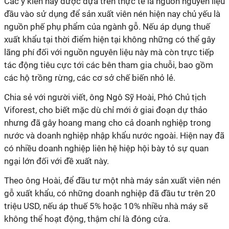
Các ý kiến này được dựa trên thực tế là nguồn nguyên liệu
đầu vào sử dụng để sản xuất viên nén hiện nay chủ yếu là
nguồn phế phụ phẩm của ngành gỗ. Nếu áp dụng thuế
xuất khẩu tại thời điểm hiện tại không những có thể gây
lãng phí đối với nguồn nguyên liệu này mà còn trực tiếp
tác động tiêu cực tới các bên tham gia chuỗi, bao gồm
các hộ trồng rừng, các cơ sở chế biến nhỏ lẻ.
Chia sẻ với người viết, ông Ngô Sỹ Hoài, Phó Chủ tịch
Viforest, cho biết mặc dù chỉ mới ở giai đoạn dự thảo
nhưng đã gây hoang mang cho cả doanh nghiệp trong
nước và doanh nghiệp nhập khẩu nước ngoài. Hiện nay đã
có nhiều doanh nghiệp liên hệ hiệp hội bày tỏ sự quan
ngại lớn đối với đề xuất này.
Theo ông Hoài, để đầu tư một nhà máy sản xuất viên nén
gỗ xuất khẩu, có những doanh nghiệp đã đầu tư trên 20
triệu USD, nếu áp thuế 5% hoặc 10% nhiều nhà máy sẽ
không thể hoạt động, thậm chí là đóng cửa.