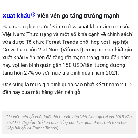
Xuất khẩu
viên vén gỗ tăng trưởng mạnh
Báo cáo nghiên cứu “Sản xuất và xuất khẩu viên nén của
Việt Nam: Thực trạng và một số khía cạnh về chính sách”
vừa được Tổ chức Forest Trends phối hợp với Hiệp hội
Gỗ và Lâm sản Việt Nam (Viforest) công bố cho biết giá
xuất khẩu viên nén đã tăng rất mạnh trong nửa đầu năm
nay, vọt lên bình quân gần 150 USD/tấn, tương đương
tăng hơn 27% so với mức giá bình quân năm 2021.
Đây cũng là mức giá bình quân cao nhất kể từ năm 2015
đến nay của mặt hàng viên nén gỗ.
Giá viên nén gỗ xuất khẩu bình quân của Việt Nam giai đoạn 2015 đến
6T/2022. (Nguồn: Số liệu của Tổng cục Hải quan được tính toán bởi
Hiệp hội gỗ và Forest Trends)