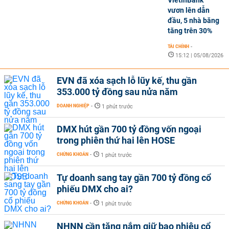
vươn lên dẫn
đầu, 5 nhà băng
tăng trên 30%
TÀI CHÍNH
-
15:12 | 05/08/2026
EVN đã xóa sạch lỗ lũy kế, thu gần
353.000 tỷ đồng sau nửa năm
DOANH NGHIỆP
-
1 phút trước
DMX hút gần 700 tỷ đồng vốn ngoại
trong phiên thứ hai lên HOSE
CHỨNG KHOÁN
-
1 phút trước
Tự doanh sang tay gần 700 tỷ đồng cổ
phiếu DMX cho ai?
CHỨNG KHOÁN
-
1 phút trước
NHNN cần tăng nắm giữ bao nhiêu cổ