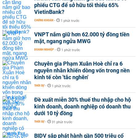
phiếu CTG để sở hữu tối thiểu 65%
VietinBank?
CHỨNG KHOÁN
-
1 phút trước
VNPT nắm giữ hơn 62.000 tỷ đồng tiền
mặt, ngang ngửa MWG
DOANH NGHIỆP
-
1 phút trước
Chuyên gia Phạm Xuân Hoè chỉ ra 6
nguyên nhân khiến dòng vốn trong nền
kinh tế còn 'tắc nghẽn'
THỜI SỰ
-
1 phút trước
Đề xuất miễn 30% thuế thu nhập cho hộ
kinh doanh, doanh nghiệp có doanh thu
dưới 10 tỷ đồng
THỜI SỰ
-
31 phút trước
BIDV sắp phát hành gần 500 triệu cổ