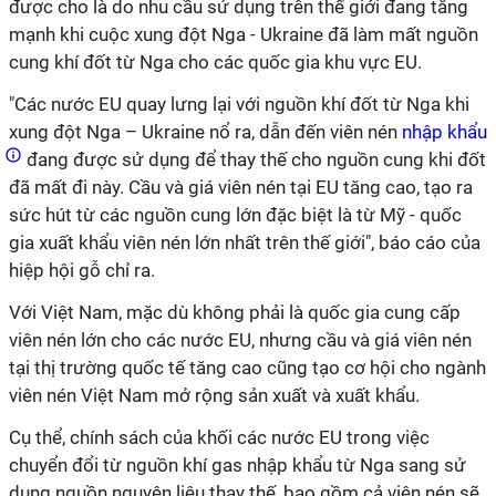
được cho là do nhu cầu sử dụng trên thế giới đang tăng
mạnh khi cuộc xung đột Nga - Ukraine đã làm mất nguồn
cung khí đốt từ Nga cho các quốc gia khu vực EU.
"Các nước EU quay lưng lại với nguồn khí đốt từ Nga khi
xung đột Nga – Ukraine nổ ra, dẫn đến viên nén
nhập khẩu
đang được sử dụng để thay thế cho nguồn cung khi đốt
đã mất đi này. Cầu và giá viên nén tại EU tăng cao, tạo ra
sức hút từ các nguồn cung lớn đặc biệt là từ Mỹ - quốc
gia xuất khẩu viên nén lớn nhất trên thế giới", báo cáo của
hiệp hội gỗ chỉ ra.
Với Việt Nam, mặc dù không phải là quốc gia cung cấp
viên nén lớn cho các nước EU, nhưng cầu và giá viên nén
tại thị trường quốc tế tăng cao cũng tạo cơ hội cho ngành
viên nén Việt Nam mở rộng sản xuất và xuất khẩu.
Cụ thể, chính sách của khối các nước EU trong việc
chuyển đổi từ nguồn khí gas nhập khẩu từ Nga sang sử
dụng nguồn nguyên liệu thay thế, bao gồm cả viên nén sẽ