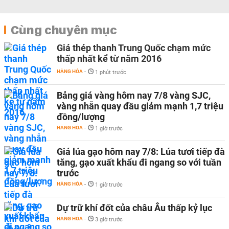
Cùng chuyên mục
Giá thép thanh Trung Quốc chạm mức
thấp nhất kể từ năm 2016
HÀNG HÓA
-
1 phút trước
Bảng giá vàng hôm nay 7/8 vàng SJC,
vàng nhẫn quay đầu giảm mạnh 1,7 triệu
đồng/lượng
HÀNG HÓA
-
1 giờ trước
Giá lúa gạo hôm nay 7/8: Lúa tươi tiếp đà
tăng, gạo xuất khẩu đi ngang so với tuần
trước
HÀNG HÓA
-
1 giờ trước
Dự trữ khí đốt của châu Âu thấp kỷ lục
HÀNG HÓA
-
3 giờ trước