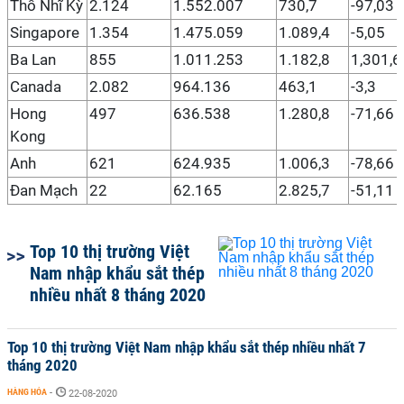
Thổ Nhĩ Kỳ
2.124
1.552.007
730,7
-97,03
Singapore
1.354
1.475.059
1.089,4
-5,05
Ba Lan
855
1.011.253
1.182,8
1,301,6
Canada
2.082
964.136
463,1
-3,3
Hong
497
636.538
1.280,8
-71,66
Kong
Anh
621
624.935
1.006,3
-78,66
Đan Mạch
22
62.165
2.825,7
-51,11
Top 10 thị trường Việt
Nam nhập khẩu sắt thép
nhiều nhất 8 tháng 2020
Top 10 thị trường Việt Nam nhập khẩu sắt thép nhiều nhất 7
tháng 2020
HÀNG HÓA
-
22-08-2020