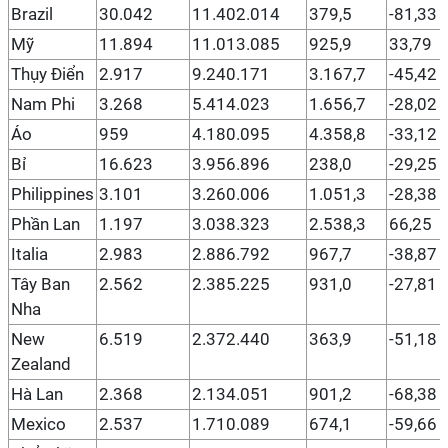
Brazil
30.042
11.402.014
379,5
-81,33
Mỹ
11.894
11.013.085
925,9
33,79
Thụy Điển
2.917
9.240.171
3.167,7
-45,42
Nam Phi
3.268
5.414.023
1.656,7
-28,02
Áo
959
4.180.095
4.358,8
-33,12
Bỉ
16.623
3.956.896
238,0
-29,25
Philippines
3.101
3.260.006
1.051,3
-28,38
Phần Lan
1.197
3.038.323
2.538,3
66,25
Italia
2.983
2.886.792
967,7
-38,87
Tây Ban
2.562
2.385.225
931,0
-27,81
Nha
New
6.519
2.372.440
363,9
-51,18
Zealand
Hà Lan
2.368
2.134.051
901,2
-68,38
Mexico
2.537
1.710.089
674,1
-59,66