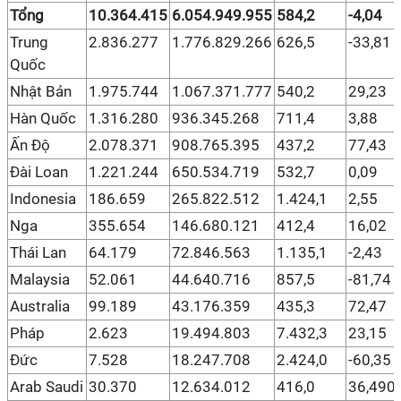
Tổng
10.364.415
6.054.949.955
584,2
-4,04
Trung
2.836.277
1.776.829.266
626,5
-33,81
Quốc
Nhật Bản
1.975.744
1.067.371.777
540,2
29,23
Hàn Quốc
1.316.280
936.345.268
711,4
3,88
Ấn Độ
2.078.371
908.765.395
437,2
77,43
Đài Loan
1.221.244
650.534.719
532,7
0,09
Indonesia
186.659
265.822.512
1.424,1
2,55
Nga
355.654
146.680.121
412,4
16,02
Thái Lan
64.179
72.846.563
1.135,1
-2,43
Malaysia
52.061
44.640.716
857,5
-81,74
Australia
99.189
43.176.359
435,3
72,47
Pháp
2.623
19.494.803
7.432,3
23,15
Đức
7.528
18.247.708
2.424,0
-60,35
Arab Saudi
30.370
12.634.012
416,0
36,490