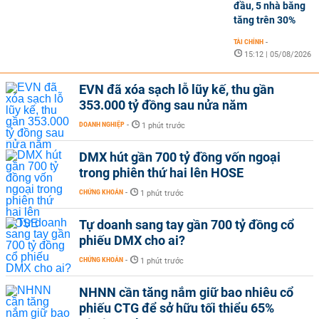
đầu, 5 nhà băng
tăng trên 30%
TÀI CHÍNH
-
15:12 | 05/08/2026
EVN đã xóa sạch lỗ lũy kế, thu gần
353.000 tỷ đồng sau nửa năm
DOANH NGHIỆP
-
1 phút trước
DMX hút gần 700 tỷ đồng vốn ngoại
trong phiên thứ hai lên HOSE
CHỨNG KHOÁN
-
1 phút trước
Tự doanh sang tay gần 700 tỷ đồng cổ
phiếu DMX cho ai?
CHỨNG KHOÁN
-
1 phút trước
NHNN cần tăng nắm giữ bao nhiêu cổ
phiếu CTG để sở hữu tối thiểu 65%