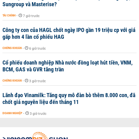
Sungroup và Masterise?
TÀI CHÍNH
-
7 giờ trước
Công ty con của HAGL chốt ngày IPO gần 19 triệu cp với giá
gấp hơn 4 lần cổ phiếu HAG
CHỨNG KHOÁN
-
6 giờ trước
Cổ phiếu doanh nghiệp Nhà nước đồng loạt hút tiền, VNM,
BCM, GAS và GVR tăng trần
CHỨNG KHOÁN
-
3 giờ trước
Lãnh đạo Vinamilk: Tăng quy mô đàn bò thêm 8.000 con, đã
chốt giá nguyên liệu đến tháng 11
DOANH NGHIỆP
-
3 giờ trước