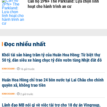
Căn hộ 2PN+ The Parkland: Lựa chọn linh
hoạt cho hành trình an cư
Đọc nhiều nhất
Khối tài sản hàng trăm tỷ của Huấn Hoa Hồng: Từ biệt thự
50 tỷ, dàn siêu xe hàng chục tỷ đến vườn tùng Nhật đắt đỏ
KINH DOANH
-
16 giờ trước
Huấn Hoa Hồng chỉ trao 24 bồn nước tại Lai Châu cho chính
quyền xã, không trao tiền
KINH DOANH
-
2 giờ trước
Lãnh đạo MB nói gì về việc tài trợ cho 18 dự án Vingroup,