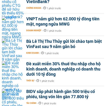
VietinBank?
CHỨNG KHOÁN
-
1 phút trước
VNPT nắm giữ hơn 62.000 tỷ đồng tiền
mặt, ngang ngửa MWG
DOANH NGHIỆP
-
1 phút trước
Bà Lê Thị Thu Thủy gửi lời chào tạm biệt
VinFast sau 9 năm gắn bó
KINH DOANH
-
1 phút trước
Đề xuất miễn 30% thuế thu nhập cho hộ
kinh doanh, doanh nghiệp có doanh thu
dưới 10 tỷ đồng
THỜI SỰ
-
1 phút trước
BIDV sắp phát hành gần 500 triệu cổ
phiếu, tăng vốn lên gần 77.800 tỷ
TÀI CHÍNH
-
1 phút trước