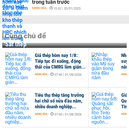
trong tuần trước
HÀNG HÓA
-
10:02 | 20/01/2025
Cùng chủ đề
Sắt thép
Giá thép hôm nay 1/8:
Nhậ
Tiếp tục đi xuống, động
suy
thái của CMRG làm gián...
nă
HÀNG HÓA
-
HÀNG
07:40 | 01/08/2026
Tiêu thụ thép tăng trưởng
Giá
hai chữ số nửa đầu năm,
Quặ
nhiều doanh nghiệp...
Tin
HÀNG HÓA
-
HÀNG
07:00 | 01/08/2026