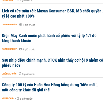
-
7 giờ trước
Lịch cổ tức tuần tới: Masan Consumer, BSR, MB chốt quyền,
tỷ lệ cao nhất 100%
DOANH NGHIỆP
-
1 giờ trước
Điện Máy Xanh muốn phát hành cổ phiếu với tỷ lệ 1:1 để
tăng thanh khoản
DOANH NGHIỆP
-
8 giờ trước
Sau nhịp điều chỉnh mạnh, CTCK nhìn thấy cơ hội ở nhóm cổ
phiếu nào?
CHỨNG KHOÁN
-
8 giờ trước
Công ty 100 tỷ của Huấn Hoa Hồng bỗng dưng ‘biến mất’,
một công ty khác đã giải thể
KINH DOANH
-
6 giờ trước