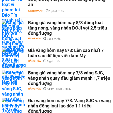
an
KINH DOANH
-
1 phút trước
Bảng giá vàng hôm nay 8/8 đồng loạt
tăng nóng, vàng nhẫn DOJI vọt 2,5 triệu
đồng/lượng
HÀNG HÓA
-
3 giờ trước
Giá vàng hôm nay 8/8: Lên cao nhất 7
tuần sau dữ liệu việc làm Mỹ
HÀNG HÓA
-
8 giờ trước
Bảng giá vàng hôm nay 7/8 vàng SJC,
vàng nhẫn quay đầu giảm mạnh 1,7 triệu
đồng/lượng
HÀNG HÓA
-
14:12 | 07/08/2026
Giá vàng hôm nay 7/8: Vàng SJC và vàng
nhẫn đồng loạt lao dốc 1,1 triệu
đồng/lượng