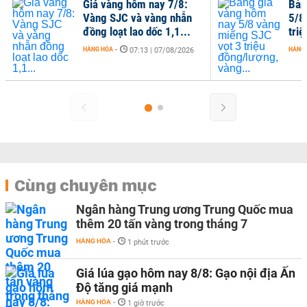
Giá vàng hôm nay 7/8:
Bản
Vàng SJC và vàng nhẫn
5/8
đồng loạt lao dốc 1,1...
tri
HÀNG HÓA
-
HÀNG
07:13 | 07/08/2026
Cùng chuyên mục
Ngân hàng Trung ương Trung Quốc mua
thêm 20 tấn vàng trong tháng 7
HÀNG HÓA
-
1 phút trước
Giá lúa gạo hôm nay 8/8: Gạo nội địa Ấn
Độ tăng giá mạnh
HÀNG HÓA
-
1 giờ trước