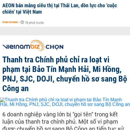
AEON bán mảng siêu thị tại Thái Lan, dồn lực cho ‘cuộc
chiến’ tại Việt Nam
KINH DOANH
-
18 phút trước
Thanh tra Chính phủ chỉ ra loạt vi
phạm tại Bảo Tín Mạnh Hải, Mi Hồng,
PNJ, SJC, DOJI, chuyển hồ sơ sang Bộ
Công an
6 doanh nghiệp vàng lớn bị "gọi tên" trong kết
luận của thanh tra chính phủ. Một số vi phạm
được chuyển hồ sơ sang Bộ Công an tiếp tục xử