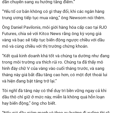
dần chuyển sang xu hướng tăng điểm.”
“Yếu tố cơ bản không có gì thay đổi, khi các ngân hàng
trung ương tiếp tục mua vàng,” ông Newsom nói thêm.
Ông Daniel Pavilonis, môi giới hàng hóa cấp cao tại RJO
Futures, chia sẻ với Kitco News rằng ông kỳ vọng giá
vàng và bạc sẽ tiếp tục biến động ngược chiều với dầu
mỏ và cùng chiều với thị trường chứng khoán.
“Kết quả kinh doanh khá tốt và chúng ta dường như đang
trong môi trường ưa thích rủi ro. Chúng ta đã thấy mô
hình đáy chữ V của vàng vào cuối tháng trước, và sang
tháng này giá bắt đầu tăng cao hơn, có một đợt thoái lui
và hiện đang bật tăng trở lại.”
Tôi nghĩ đà tăng này có thể duy trì bền vững ngay cả khi
dầu thô chỉ giữ ở mức này, miễn là không quá hỗn loạn
hay biến động,” ông cho biết.
“Nếu giá dầu giảm mạnh và theo xu hướng đi xuống thì rõ