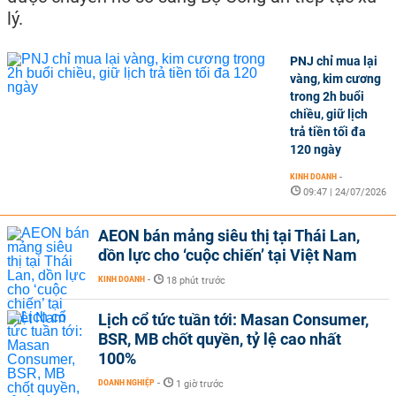
lý.
PNJ chỉ mua lại
vàng, kim cương
trong 2h buổi
chiều, giữ lịch
trả tiền tối đa
120 ngày
KINH DOANH
-
09:47 | 24/07/2026
AEON bán mảng siêu thị tại Thái Lan,
dồn lực cho ‘cuộc chiến’ tại Việt Nam
KINH DOANH
-
18 phút trước
Lịch cổ tức tuần tới: Masan Consumer,
BSR, MB chốt quyền, tỷ lệ cao nhất
100%
DOANH NGHIỆP
-
1 giờ trước