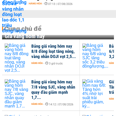
HÀNG HÓA
-
07:13 | 07/08/2026
Cùng chủ đề
Giá vàng hôm nay
Bảng giá vàng hôm nay
Bản
8/8 đồng loạt tăng nóng,
6/8
vàng nhẫn DOJI vọt 2,5...
3,2 
HÀNG HÓA
-
HÀNG
3 giờ trước
Bảng giá vàng hôm nay
Giá
7/8 vàng SJC, vàng nhẫn
Tăn
quay đầu giảm mạnh
trái
1,7...
HÀNG
HÀNG HÓA
-
14:12 | 07/08/2026