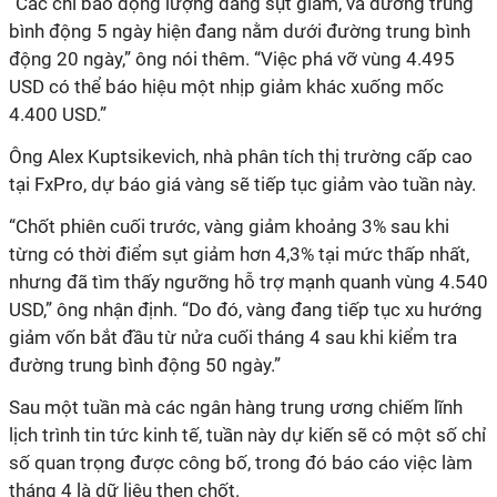
“Các chỉ báo động lượng đang sụt giảm, và đường trung
bình động 5 ngày hiện đang nằm dưới đường trung bình
động 20 ngày,” ông nói thêm. “Việc phá vỡ vùng 4.495
USD có thể báo hiệu một nhịp giảm khác xuống mốc
4.400 USD.”
Ông Alex Kuptsikevich, nhà phân tích thị trường cấp cao
tại FxPro, dự báo giá vàng sẽ tiếp tục giảm vào tuần này.
“Chốt phiên cuối trước, vàng giảm khoảng 3% sau khi
từng có thời điểm sụt giảm hơn 4,3% tại mức thấp nhất,
nhưng đã tìm thấy ngưỡng hỗ trợ mạnh quanh vùng 4.540
USD,” ông nhận định. “Do đó, vàng đang tiếp tục xu hướng
giảm vốn bắt đầu từ nửa cuối tháng 4 sau khi kiểm tra
đường trung bình động 50 ngày.”
Sau một tuần mà các ngân hàng trung ương chiếm lĩnh
lịch trình tin tức kinh tế, tuần này dự kiến sẽ có một số chỉ
số quan trọng được công bố, trong đó báo cáo việc làm
tháng 4 là dữ liệu then chốt.