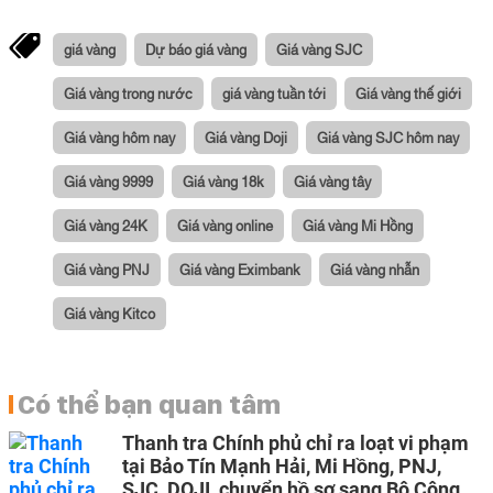
giá vàng
Dự báo giá vàng
Giá vàng SJC
Giá vàng trong nước
giá vàng tuần tới
Giá vàng thế giới
Giá vàng hôm nay
Giá vàng Doji
Giá vàng SJC hôm nay
Giá vàng 9999
Giá vàng 18k
Giá vàng tây
Giá vàng 24K
Giá vàng online
Giá vàng Mi Hồng
Giá vàng PNJ
Giá vàng Eximbank
Giá vàng nhẫn
Giá vàng Kitco
Có thể bạn quan tâm
Thanh tra Chính phủ chỉ ra loạt vi phạm
tại Bảo Tín Mạnh Hải, Mi Hồng, PNJ,
SJC, DOJI, chuyển hồ sơ sang Bộ Công