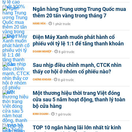
Ngân hàng Trung ương Trung Quốc mua
thêm 20 tấn vàng trong tháng 7
HÀNG HÓA
-
1 phút trước
Điện Máy Xanh muốn phát hành cổ
phiếu với tỷ lệ 1:1 để tăng thanh khoản
DOANH NGHIỆP
-
8 giờ trước
Sau nhịp điều chỉnh mạnh, CTCK nhìn
thấy cơ hội ở nhóm cổ phiếu nào?
CHỨNG KHOÁN
-
8 giờ trước
Một thương hiệu thời trang Việt đóng
cửa sau 5 năm hoạt động, thanh lý toàn
bộ cửa hàng
KINH DOANH
-
7 giờ trước
TOP 10 ngân hàng lãi lớn nhất từ kinh