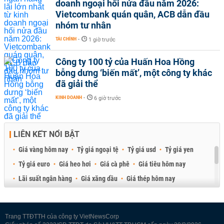
doanh ngoại hối nửa đầu năm 2026:
Vietcombank quán quân, ACB dẫn đầu
nhóm tư nhân
TÀI CHÍNH
-
1 giờ trước
Công ty 100 tỷ của Huấn Hoa Hồng
bỗng dưng ‘biến mất’, một công ty khác
đã giải thể
KINH DOANH
-
6 giờ trước
LIÊN KẾT NỔI BẬT
Giá vàng hôm nay
Tỷ giá ngoại tệ
Tỷ giá usd
Tỷ giá yen
Tỷ giá euro
Giá heo hơi
Giá cà phê
Giá tiêu hôm nay
Lãi suất ngân hàng
Giá xăng dầu
Giá thép hôm nay
Giá sầu riêng
Giá thịt heo
Giá gạo
Giá cao su
Best Retail Brokers
Diễn đàn đầu tư Việt Nam 2026
Trang TTĐTTH của công ty VietNewsCorp