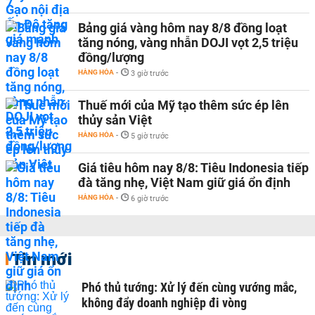
Bảng giá vàng hôm nay 8/8 đồng loạt
tăng nóng, vàng nhẫn DOJI vọt 2,5 triệu
đồng/lượng
HÀNG HÓA
-
3 giờ trước
Thuế mới của Mỹ tạo thêm sức ép lên
thủy sản Việt
HÀNG HÓA
-
5 giờ trước
Giá tiêu hôm nay 8/8: Tiêu Indonesia tiếp
đà tăng nhẹ, Việt Nam giữ giá ổn định
HÀNG HÓA
-
6 giờ trước
Tin mới
Phó thủ tướng: Xử lý đến cùng vướng mắc,
không đẩy doanh nghiệp đi vòng