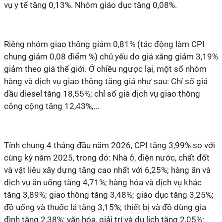
vụ y tế
tăng 0,
13
%.
Nhóm giáo dục tăng 0,
08
%.
Riêng nhóm giao thông
giảm
0
,81% (tác động làm CPI
chung
giảm
0,08 điểm %) chủ yếu do giá xăng
giảm 3,19
%
giảm theo giá thế giới
. Ở chiều ngược lại, một số nhóm
hàng và dịch vụ giao thông tăng giá như sau: Ch
ỉ số giá
dầu diesel tăng
18,55
%
; c
hỉ số g
iá dịch vụ giao thông
công cộng tăng 12,43%,...
Tính chung 4 tháng đầu năm 2026, CPI tăng 3,99% so với
cùng kỳ năm 2025, trong đó: Nhà ở, điện nước, chất đốt
và vật liệu xây dựng tăng cao nhất với 6,25%; hàng ăn và
dịch vụ ăn uống tăng 4,71%; hàng hóa và dịch vụ khác
tăng 3,89%; giao thông tăng 3,48%; giáo dục tăng 3,25%;
đồ uống và thuốc lá tăng 3,15%; thiết bị và đồ dùng gia
đình tăng 2,38%; văn hóa, giải trí và du lịch tăng 2,05%;