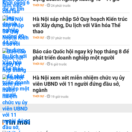
THỜI SỰ
-
24 phút trước
Hà Nội sáp nhập Sở Quy hoạch Kiến trúc
với Xây dựng, Du lịch với Văn hóa Thể
thao
THỜI SỰ
-
37 phút trước
Báo cáo Quốc hội ngay kỳ họp tháng 8 để
phát triển doanh nghiệp một người
THỜI SỰ
-
6 giờ trước
Hà Nội xem xét miễn nhiệm chức vụ ủy
viên UBND với 11 người đứng đầu sở,
ngành
THỜI SỰ
-
19 giờ trước
Tin mới