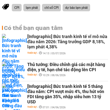
CPI
lạm phát
chỉ số CPI
dự báo lạm phát
Có thể bạn quan tâm
[Infographic] Bức tranh kinh tế vĩ mô nửa
đầu năm 2026: Tăng trưởng GDP 8,18%,
lạm phát 4,38%
THỜI SỰ
-
14:13 | 03/07/2026
Thủ tướng: Điều chỉnh giá các mặt hàng
điện, y tế, hạn chế tác động lên CPI
THỜI SỰ
-
10:29 | 08/06/2026
[Infographic] Bức tranh kinh tế 5 tháng
đầu năm: CPI vượt mức 4%, thu hút vốn
FDI tăng gần 35%, nhập siêu hơn 13 tỷ
USD
THỜI SỰ
-
07:01 | 04/06/2026