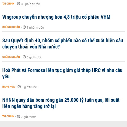
TÀI CHÍNH
-
33 phút trước
Vingroup chuyển nhượng hơn 4,8 triệu cổ phiếu VHM
CHỨNG KHOÁN
-
1 phút trước
Sau Quyết định 40, nhóm cổ phiếu nào có thể xuất hiện câu
chuyện thoái vốn Nhà nước?
CHỨNG KHOÁN
-
6 giờ trước
Hoà Phát và Formosa liên tục giảm giá thép HRC vì nhu cầu
yếu
HÀNG HÓA
-
5 giờ trước
NHNN quay đầu bơm ròng gần 25.000 tỷ tuần qua, lãi suất
liên ngân hàng tăng trở lại
TÀI CHÍNH
-
7 giờ trước