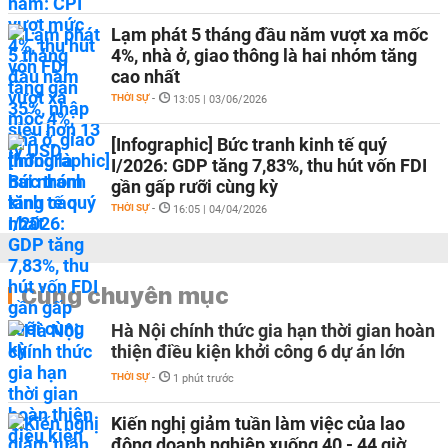
Lạm phát 5 tháng đầu năm vượt xa mốc
4%, nhà ở, giao thông là hai nhóm tăng
cao nhất
THỜI SỰ
-
13:05 | 03/06/2026
[Infographic] Bức tranh kinh tế quý
I/2026: GDP tăng 7,83%, thu hút vốn FDI
gần gấp rưỡi cùng kỳ
THỜI SỰ
-
16:05 | 04/04/2026
Cùng chuyên mục
Hà Nội chính thức gia hạn thời gian hoàn
thiện điều kiện khởi công 6 dự án lớn
THỜI SỰ
-
1 phút trước
Kiến nghị giảm tuần làm việc của lao
động doanh nghiệp xuống 40 - 44 giờ