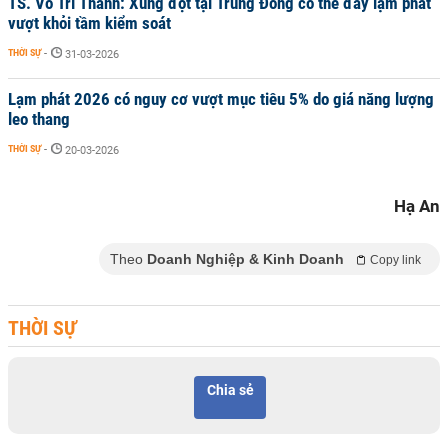
TS. Võ Trí Thành: Xung đột tại Trung Đông có thể đẩy lạm phát
vượt khỏi tầm kiểm soát
THỜI SỰ
-
31-03-2026
Lạm phát 2026 có nguy cơ vượt mục tiêu 5% do giá năng lượng
leo thang
THỜI SỰ
-
20-03-2026
Hạ An
Theo
Doanh Nghiệp & Kinh Doanh
Copy link
THỜI SỰ
Chia sẻ