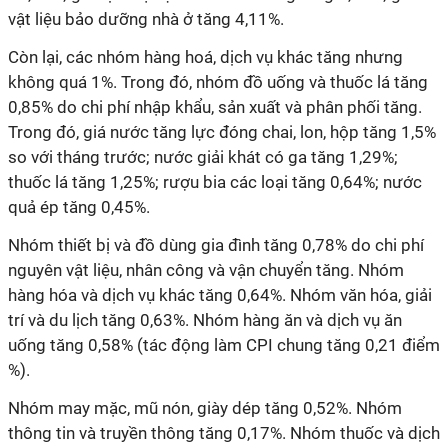
vật liệu bảo dưỡng nhà ở tăng
4
,
11
%.
Còn lại, các nhóm hàng hoá, dịch vụ khác tăng nhưng
không quá 1%. Trong đó, n
hóm đồ uống và thuốc lá
tăng
0,85% do chi phí nhập khẩu, sản xuất và phân phối tăng.
Trong đó, giá nước tăng lực đóng chai, lon, hộp tăng 1,5%
so với tháng trước; nước giải khát có ga tăng 1,29%;
thuốc lá tăng 1,25%; rượu bia các loại tăng 0,64%; nước
quả ép tăng 0,45%.
N
hóm thiết bị và đồ dùng gia đình
tăng 0,
78
%
do chi phí
nguyên vật liệu, nhân công và vận chuyển tăng
.
Nhóm
hàng hóa và dịch vụ khác tăng 0,
64
%.
N
hóm văn hóa, giải
trí và du lịch
tăng
0,
63
%.
N
hóm hàng ăn và dịch vụ ăn
uống
tăng 0,58%
(
tác động làm CPI chung tăng 0,21 điểm
%
).
N
hóm may mặc, mũ nón, giày dép
tăng 0,
52
%.
Nhóm
thông tin và truyền thông
tăng 0,1
7
%.
Nhóm thuốc và dịch