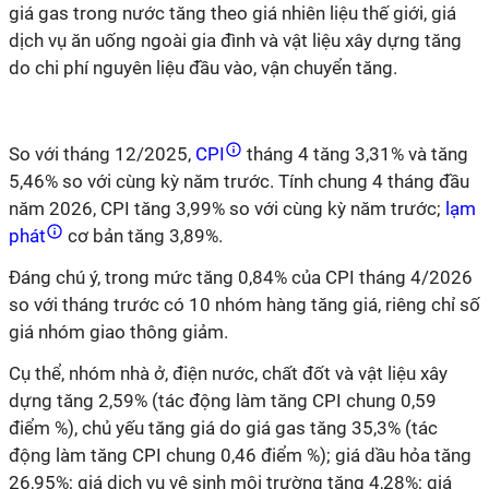
giá gas trong nước tăng theo giá nhiên liệu thế giới, giá
dịch vụ ăn uống ngoài gia đình và vật liệu xây dựng tăng
do chi phí nguyên liệu đầu vào, vận chuyển tăng.
So với tháng 12/2025,
CPI
tháng 4 tăng 3,31%
và tăng
5,46% so với cùng kỳ năm trước.
Tính chung 4 tháng đầu
năm 2026, CPI tăng 3,99% so với cùng kỳ năm trước;
lạm
phát
cơ bản tăng 3,89%.
Đáng chú ý, trong mức tăng 0,84% của CPI tháng 4/2026
so với tháng trước có 10 nhóm hàng tăng giá, riêng chỉ số
giá nhóm giao thông giảm.
Cụ thể, n
hóm nhà ở, điện nước, chất đốt và vật liệu xây
dựng
tăng
2
,
59
%
(
tác động làm tăng CPI chung 0,
59
điểm %
)
, chủ yếu tăng giá do g
iá gas tăng 35,3% (tác
động làm tăng CPI chung 0,46 điểm %); g
iá dầu hỏa tăng
26
,
95
%
; g
iá dịch vụ vệ sinh môi trường tăng
4
,2
8
%;
g
iá