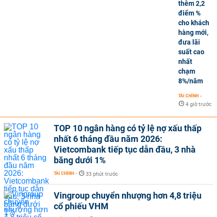
thêm 2,2
điểm %
cho khách
hàng mới,
đưa lãi
suất cao
nhất
chạm
8%/năm
TÀI CHÍNH
-
4 giờ trước
TOP 10 ngân hàng có tỷ lệ nợ xấu thấp
nhất 6 tháng đầu năm 2026:
Vietcombank tiếp tục dẫn đầu, 3 nhà
băng dưới 1%
TÀI CHÍNH
-
33 phút trước
Vingroup chuyển nhượng hơn 4,8 triệu
cổ phiếu VHM