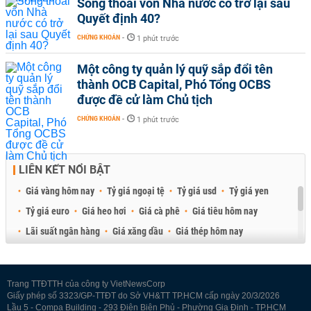
Sóng thoái vốn Nhà nước có trở lại sau
Quyết định 40?
CHỨNG KHOÁN
-
1 phút trước
Một công ty quản lý quỹ sắp đổi tên
thành OCB Capital, Phó Tổng OCBS
được đề cử làm Chủ tịch
CHỨNG KHOÁN
-
1 phút trước
LIÊN KẾT NỔI BẬT
Giá vàng hôm nay
Tỷ giá ngoại tệ
Tỷ giá usd
Tỷ giá yen
Tỷ giá euro
Giá heo hơi
Giá cà phê
Giá tiêu hôm nay
Lãi suất ngân hàng
Giá xăng dầu
Giá thép hôm nay
Giá sầu riêng
Giá thịt heo
Giá gạo
Giá cao su
Best Retail Brokers
Diễn đàn đầu tư Việt Nam 2026
Trang TTĐTTH của công ty VietNewsCorp
Giấy phép số 3323/GP-TTĐT do Sở VH&TT TP.HCM cấp ngày 20/3/2026
Lầu 5 - Compa Building - 293 Điện Biên Phủ - Phường Gia Định - TP.HCM