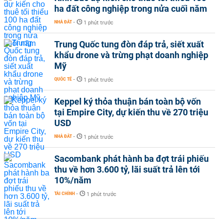
ha đất công nghiệp trong nửa cuối năm
NHÀ ĐẤT
-
1 phút trước
Trung Quốc tung đòn đáp trả, siết xuất
khẩu drone và trừng phạt doanh nghiệp
Mỹ
QUỐC TẾ
-
1 phút trước
Keppel ký thỏa thuận bán toàn bộ vốn
tại Empire City, dự kiến thu về 270 triệu
USD
NHÀ ĐẤT
-
1 phút trước
Sacombank phát hành ba đợt trái phiếu
thu về hơn 3.600 tỷ, lãi suất trả lên tới
10%/năm
TÀI CHÍNH
-
1 phút trước