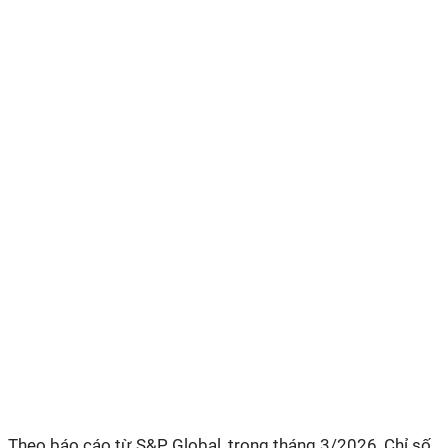
Theo báo cáo từ S&P Global, trong tháng 3/2026, Chỉ số