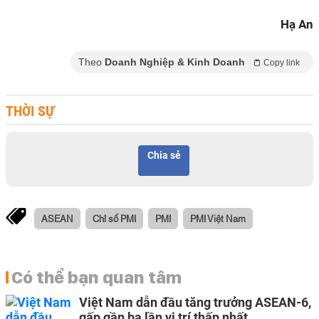
Hạ An
Theo
Doanh Nghiệp & Kinh Doanh
Copy link
THỜI SỰ
Chia sẻ
ASEAN
Chỉ số PMI
PMI
PMI Việt Nam
Có thể bạn quan tâm
Việt Nam dẫn đầu tăng trưởng ASEAN-6,
gấp gần ba lần vị trí thấp nhất