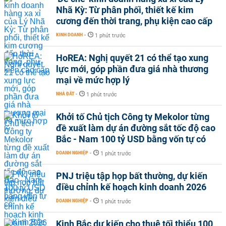
Nhã Kỳ: Từ phân phối, thiết kế kim
cương đến thời trang, phụ kiện cao cấp
KINH DOANH
-
1 phút trước
HoREA: Nghị quyết 21 có thể tạo xung
lực mới, góp phần đưa giá nhà thương
mại về mức hợp lý
NHÀ ĐẤT
-
1 phút trước
Khởi tố Chủ tịch Công ty Mekolor từng
đề xuất làm dự án đường sắt tốc độ cao
Bắc - Nam 100 tỷ USD bằng vốn tự có
DOANH NGHIỆP
-
1 phút trước
PNJ triệu tập họp bất thường, dự kiến
điều chỉnh kế hoạch kinh doanh 2026
DOANH NGHIỆP
-
1 phút trước
Kinh Bắc dự kiến cho thuê tối thiểu 100