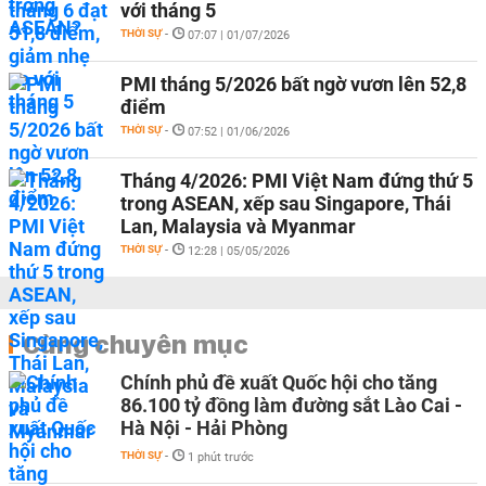
với tháng 5
THỜI SỰ
-
07:07 | 01/07/2026
PMI tháng 5/2026 bất ngờ vươn lên 52,8
điểm
THỜI SỰ
-
07:52 | 01/06/2026
Tháng 4/2026: PMI Việt Nam đứng thứ 5
trong ASEAN, xếp sau Singapore, Thái
Lan, Malaysia và Myanmar
THỜI SỰ
-
12:28 | 05/05/2026
Cùng chuyên mục
Chính phủ đề xuất Quốc hội cho tăng
86.100 tỷ đồng làm đường sắt Lào Cai -
Hà Nội - Hải Phòng
THỜI SỰ
-
1 phút trước