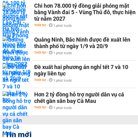
Chi hơn 78.000 tỷ đồng giải phóng mặt
bằng Vành đai 5 - Vùng Thủ đô, thực hiện
từ năm 2027
THỜI SỰ
-
1 phút trước
Quảng Ninh, Bắc Ninh được đề xuất lên
thành phố từ ngày 1/9 và 20/9
THỜI SỰ
-
1 phút trước
Đề xuất hai phương án nghỉ tết 7 và 10
ngày liên tục
THỜI SỰ
-
1 phút trước
Hơn 2 tỷ đồng hỗ trợ người dân vụ cá
chết gần sân bay Cà Mau
THỜI SỰ
-
1 phút trước
Tin mới