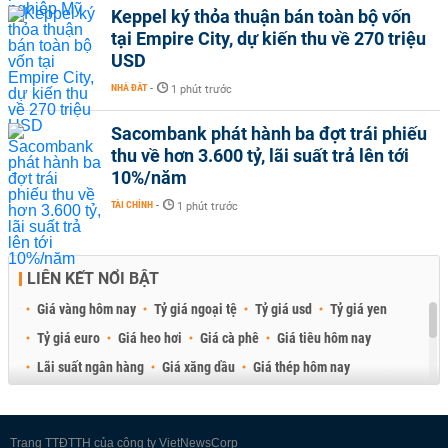
Keppel ký thỏa thuận bán toàn bộ vốn
tại Empire City, dự kiến thu về 270 triệu
USD
NHÀ ĐẤT
-
1 phút trước
Sacombank phát hành ba đợt trái phiếu
thu về hơn 3.600 tỷ, lãi suất trả lên tới
10%/năm
TÀI CHÍNH
-
1 phút trước
LIÊN KẾT NỔI BẬT
Giá vàng hôm nay
Tỷ giá ngoại tệ
Tỷ giá usd
Tỷ giá yen
Tỷ giá euro
Giá heo hơi
Giá cà phê
Giá tiêu hôm nay
Lãi suất ngân hàng
Giá xăng dầu
Giá thép hôm nay
Giá sầu riêng
Giá thịt heo
Giá gạo
Giá cao su
Best Retail Brokers
Diễn đàn đầu tư Việt Nam 2026
Trang TTĐTTH của công ty VietNewsCorp