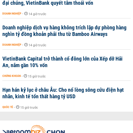
đại chúng, VietinBank quyết tâm thoái vốn
DOANH NGHIỆP
-
14 giờ trước
Doanh nghiệp dịch vụ hàng không trích lập dự phòng hàng
nghìn tỷ đồng khoản phải thu từ Bamboo Airways
DOANH NGHIỆP
-
14 giờ trước
VietinBank Capital trở thành cổ đông lớn của Xếp dỡ Hải
An, nắm gần 10% vốn
CHỨNG KHOÁN
-
15 giờ trước
Hạn hán kỷ lục ở châu Âu: Cho nổ lòng sông cứu điện hạt
nhân, kinh tế tổn thất hàng tỷ USD
QUỐC TẾ
-
15 giờ trước