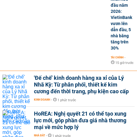
đầu năm
2026:
VietinBank
vươn lên
dẫn đầu, 5
nhà băng
tăng trên
30%
TÀI CHÍNH
-
15 giờ trước
'Đế chế’ kinh doanh hàng xa xỉ của Lý
Nhã Kỳ: Từ phân phối, thiết kế kim
cương đến thời trang, phụ kiện cao cấp
KINH DOANH
-
1 phút trước
HoREA: Nghị quyết 21 có thể tạo xung
lực mới, góp phần đưa giá nhà thương
mại về mức hợp lý
NHÀ ĐẤT
-
1 phút trước