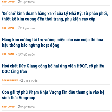
KINH DOANH
-
1 giờ trước
'Đế chế’ kinh doanh hàng xa xỉ của Lý Nhã Kỳ: Từ phân phối,
thiết kế kim cương đến thời trang, phụ kiện cao cấp
KINH DOANH
-
12 giờ trước
Hãng kim cương tài trợ vương miện cho các cuộc thi hoa
hậu thông báo ngừng hoạt động
KINH DOANH
-
7 giờ trước
Hoá chất Đức Giang công bố hai ứng viên HĐQT, cổ phiếu
DGC tăng trần
DOANH NGHIỆP
-
7 giờ trước
Con gái tỷ phú Phạm Nhật Vượng lần đầu tham gia vào hệ
sinh thái Vingroup
KINH DOANH
-
2 giờ trước