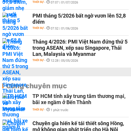
THỜI SỰ
-
07:07 | 01/07/2026
PMI tháng 5/2026 bất ngờ vươn lên 52,8
điểm
THỜI SỰ
-
07:52 | 01/06/2026
Tháng 4/2026: PMI Việt Nam đứng thứ 5
trong ASEAN, xếp sau Singapore, Thái
Lan, Malaysia và Myanmar
THỜI SỰ
-
12:28 | 05/05/2026
Cùng chuyên mục
TP HCM tính xây trung tâm thương mại,
bãi xe ngầm ở Bến Thành
THỜI SỰ
-
1 phút trước
Chuyên gia hiến kế tái thiết sông Hồng,
mở không gian phát triển cho Hà Nội