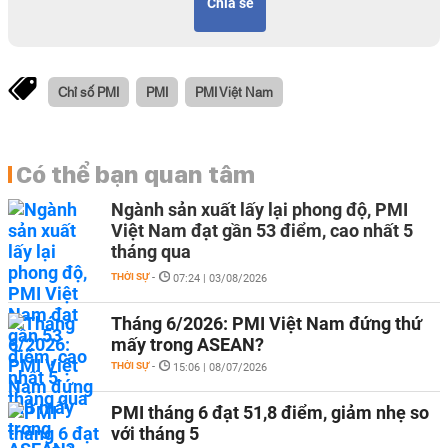
Chia sẻ
Chỉ số PMI
PMI
PMI Việt Nam
Có thể bạn quan tâm
Ngành sản xuất lấy lại phong độ, PMI
Việt Nam đạt gần 53 điểm, cao nhất 5
tháng qua
THỜI SỰ
-
07:24 | 03/08/2026
Tháng 6/2026: PMI Việt Nam đứng thứ
mấy trong ASEAN?
THỜI SỰ
-
15:06 | 08/07/2026
PMI tháng 6 đạt 51,8 điểm, giảm nhẹ so
với tháng 5