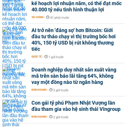
kế hoạch lợi nhuận năm, có thể đạt mốc
40.000 tỷ nếu tình hình thuận lợi
TÀI CHÍNH
-
41 phút trước
AI trở nên 'đáng sợ' hơn Bitcoin: Giới
đầu tư tháo chạy vì thị trường bốc hơi
40%, 150 tỷ USD bị rút không thương
tiếc
QUỐC TẾ
-
1 giờ trước
Doanh nghiệp duy nhất sản xuất vàng
mã trên sàn báo lãi tăng 64%, không
vay một đồng nào từ ngân hàng
KINH DOANH
-
2 giờ trước
Con gái tỷ phú Phạm Nhật Vượng lần
đầu tham gia vào hệ sinh thái Vingroup
KINH DOANH
-
2 giờ trước