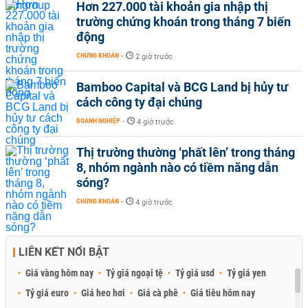
Hơn 227.000 tài khoản gia nhập thị
trường chứng khoán trong tháng 7 biến
động
CHỨNG KHOÁN
-
2 giờ trước
Bamboo Capital và BCG Land bị hủy tư
cách công ty đại chúng
DOANH NGHIỆP
-
4 giờ trước
Thị trường thường ‘phất lên’ trong tháng
8, nhóm ngành nào có tiềm năng dẫn
sóng?
CHỨNG KHOÁN
-
4 giờ trước
LIÊN KẾT NỔI BẬT
Giá vàng hôm nay
Tỷ giá ngoại tệ
Tỷ giá usd
Tỷ giá yen
Tỷ giá euro
Giá heo hơi
Giá cà phê
Giá tiêu hôm nay