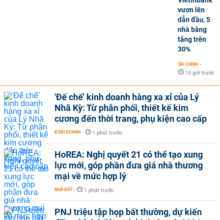
vươn lên
dẫn đầu, 5
nhà băng
tăng trên
30%
TÀI CHÍNH
-
15 giờ trước
'Đế chế’ kinh doanh hàng xa xỉ của Lý
Nhã Kỳ: Từ phân phối, thiết kế kim
cương đến thời trang, phụ kiện cao cấp
KINH DOANH
-
1 phút trước
HoREA: Nghị quyết 21 có thể tạo xung
lực mới, góp phần đưa giá nhà thương
mại về mức hợp lý
NHÀ ĐẤT
-
1 phút trước
PNJ triệu tập họp bất thường, dự kiến