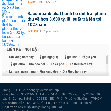
NHÀ ĐẤT
-
1 phút trước
Sacombank phát hành ba đợt trái phiếu
thu về hơn 3.600 tỷ, lãi suất trả lên tới
10%/năm
TÀI CHÍNH
-
1 phút trước
LIÊN KẾT NỔI BẬT
Giá vàng hôm nay
Tỷ giá ngoại tệ
Tỷ giá usd
Tỷ giá yen
Tỷ giá euro
Giá heo hơi
Giá cà phê
Giá tiêu hôm nay
Lãi suất ngân hàng
Giá xăng dầu
Giá thép hôm nay
Giá sầu riêng
Giá thịt heo
Giá gạo
Giá cao su
Best Retail Brokers
Diễn đàn đầu tư Việt Nam 2026
Trang TTĐTTH của công ty VietNewsCorp
Giấy phép số 3323/GP-TTĐT do Sở VH&TT TP.HCM cấp ngày 20/3/2026
Lầu 5 - Compa Building - 293 Điện Biên Phủ - Phường Gia Định - TP.HCM
Chi nhánh:
Số 5 - Khu 38A Trần Phú - Phường Ba Đình - TP. Hà Nội
Chịu trách nhiệm nội dung:
Hoàng Hữu Lợi