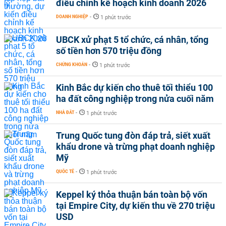
điều chỉnh kế hoạch kinh doanh 2026
DOANH NGHIỆP
-
1 phút trước
UBCK xử phạt 5 tổ chức, cá nhân, tổng
số tiền hơn 570 triệu đồng
CHỨNG KHOÁN
-
1 phút trước
Kinh Bắc dự kiến cho thuê tối thiểu 100
ha đất công nghiệp trong nửa cuối năm
NHÀ ĐẤT
-
1 phút trước
Trung Quốc tung đòn đáp trả, siết xuất
khẩu drone và trừng phạt doanh nghiệp
Mỹ
QUỐC TẾ
-
1 phút trước
Keppel ký thỏa thuận bán toàn bộ vốn
tại Empire City, dự kiến thu về 270 triệu
USD