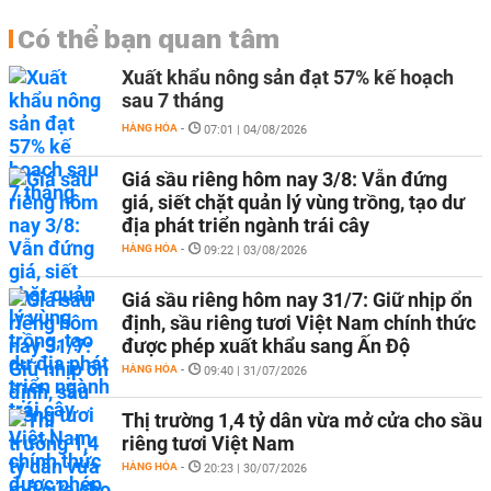
Có thể bạn quan tâm
Xuất khẩu nông sản đạt 57% kế hoạch
sau 7 tháng
HÀNG HÓA
-
07:01 | 04/08/2026
Giá sầu riêng hôm nay 3/8: Vẫn đứng
giá, siết chặt quản lý vùng trồng, tạo dư
địa phát triển ngành trái cây
HÀNG HÓA
-
09:22 | 03/08/2026
Giá sầu riêng hôm nay 31/7: Giữ nhịp ổn
định, sầu riêng tươi Việt Nam chính thức
được phép xuất khẩu sang Ấn Độ
HÀNG HÓA
-
09:40 | 31/07/2026
Thị trường 1,4 tỷ dân vừa mở cửa cho sầu
riêng tươi Việt Nam
HÀNG HÓA
-
20:23 | 30/07/2026