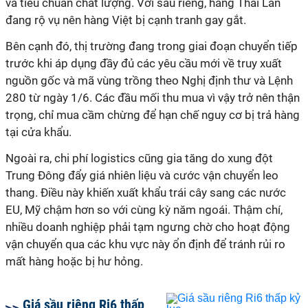
và tiêu chuẩn chất lượng. Với sầu riêng, hàng Thái Lan
đang rộ vụ nên hàng Việt bị cạnh tranh gay gắt.
Bên cạnh đó, thị trường đang trong giai đoạn chuyển tiếp
trước khi áp dụng đầy đủ các yêu cầu mới về truy xuất
nguồn gốc và mã vùng trồng theo Nghị định thư và Lệnh
280 từ ngày 1/6. Các đầu mối thu mua vì vậy trở nên thận
trọng, chỉ mua cầm chừng để hạn chế nguy cơ bị trả hàng
tại cửa khẩu.
Ngoài ra, chi phí logistics cũng gia tăng do xung đột
Trung Đông đẩy giá nhiên liệu và cước vận chuyển leo
thang. Điều này khiến xuất khẩu trái cây sang các nước
EU, Mỹ chậm hơn so với cùng kỳ năm ngoái. Thậm chí,
nhiều doanh nghiệp phải tạm ngưng chờ cho hoạt động
vận chuyển qua các khu vực này ổn định để tránh rủi ro
mất hàng hoặc bị hư hỏng.
Giá sầu riêng Ri6 thấp