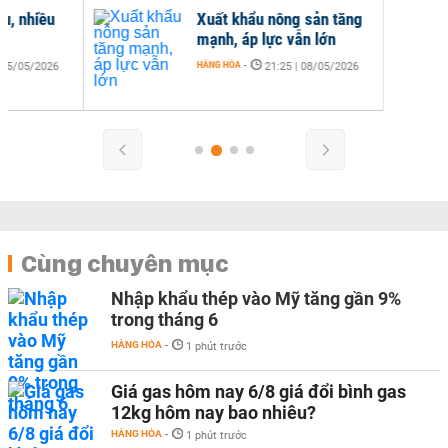
Xuất khẩu nông sản tăng
mạnh, áp lực vẫn lớn
HÀNG HÓA
-
21:25 | 08/05/2026
Cùng chuyên mục
Nhập khẩu thép vào Mỹ tăng gần 9%
trong tháng 6
HÀNG HÓA
-
1 phút trước
Giá gas hôm nay 6/8 giá đổi bình gas
12kg hôm nay bao nhiêu?
HÀNG HÓA
-
1 phút trước