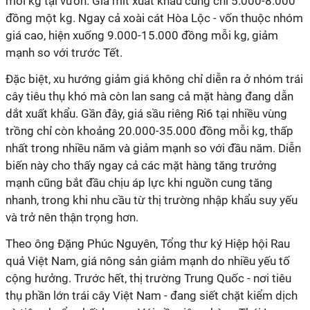
mỗi kg tại vườn. Giá mít xuất khẩu cũng chỉ 5.000-8.000
đồng một kg. Ngay cả xoài cát Hòa Lộc - vốn thuộc nhóm
giá cao, hiện xuống 9.000-15.000 đồng mỗi kg, giảm
mạnh so với trước Tết.
Đặc biệt, xu hướng giảm giá không chỉ diễn ra ở nhóm trái
cây tiêu thụ khó mà còn lan sang cả mặt hàng đang dẫn
dắt xuất khẩu. Gần đây, giá sầu riêng Ri6 tại nhiều vùng
trồng chỉ còn khoảng 20.000-35.000 đồng mỗi kg, thấp
nhất trong nhiều năm và giảm mạnh so với đầu năm. Diễn
biến này cho thấy ngay cả các mặt hàng tăng trưởng
mạnh cũng bắt đầu chịu áp lực khi nguồn cung tăng
nhanh, trong khi nhu cầu từ thị trường nhập khẩu suy yếu
và trở nên thận trọng hơn.
Theo ông Đặng Phúc Nguyên, Tổng thư ký Hiệp hội Rau
quả Việt Nam, giá nông sản giảm mạnh do nhiều yếu tố
cộng hưởng. Trước hết, thị trường Trung Quốc - nơi tiêu
thụ phần lớn trái cây Việt Nam - đang siết chặt kiểm dịch