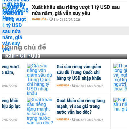
Xuất khẩu sầu riêng vượt 1 tỷ USD sau
nửa năm, giá vẫn suy yếu
HÀNG HÓA
-
11:40 | 30/07/2026
Cùng chủ đề
Rau - Củ -Quả
Giá sầu riêng vẫn giảm
Tha
sâu dù Trung Quốc chi
ngh
hàng tỷ USD nhập khẩu
thua
HÀNG HÓA
-
HÀNG
07:46 | 13/07/2026
Xuất khẩu sầu riêng tăng
Nghị
mạnh, vì sao giá trong
giá'
nước vẫn lao dốc?
HÀNG
HÀNG HÓA
-
06:32 | 08/07/2026