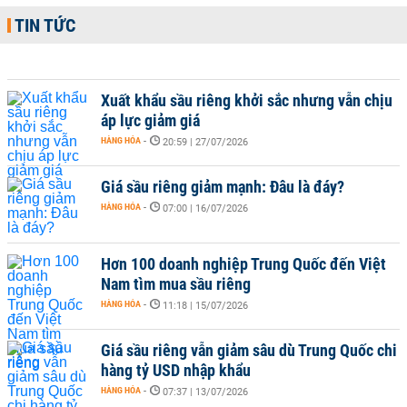
TIN TỨC
Xuất khẩu sầu riêng khởi sắc nhưng vẫn chịu
áp lực giảm giá
HÀNG HÓA
-
20:59 | 27/07/2026
Giá sầu riêng giảm mạnh: Đâu là đáy?
HÀNG HÓA
-
07:00 | 16/07/2026
Hơn 100 doanh nghiệp Trung Quốc đến Việt
Nam tìm mua sầu riêng
HÀNG HÓA
-
11:18 | 15/07/2026
Giá sầu riêng vẫn giảm sâu dù Trung Quốc chi
hàng tỷ USD nhập khẩu
HÀNG HÓA
-
07:37 | 13/07/2026