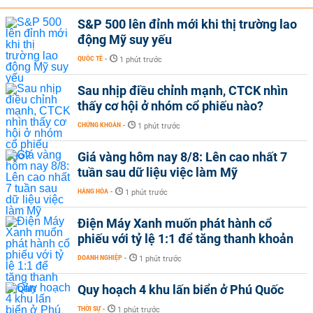
S&P 500 lên đỉnh mới khi thị trường lao
động Mỹ suy yếu
QUỐC TẾ
-
1 phút trước
Sau nhịp điều chỉnh mạnh, CTCK nhìn
thấy cơ hội ở nhóm cổ phiếu nào?
CHỨNG KHOÁN
-
1 phút trước
Giá vàng hôm nay 8/8: Lên cao nhất 7
tuần sau dữ liệu việc làm Mỹ
HÀNG HÓA
-
1 phút trước
Điện Máy Xanh muốn phát hành cổ
phiếu với tỷ lệ 1:1 để tăng thanh khoản
DOANH NGHIỆP
-
1 phút trước
Quy hoạch 4 khu lấn biển ở Phú Quốc
THỜI SỰ
-
1 phút trước