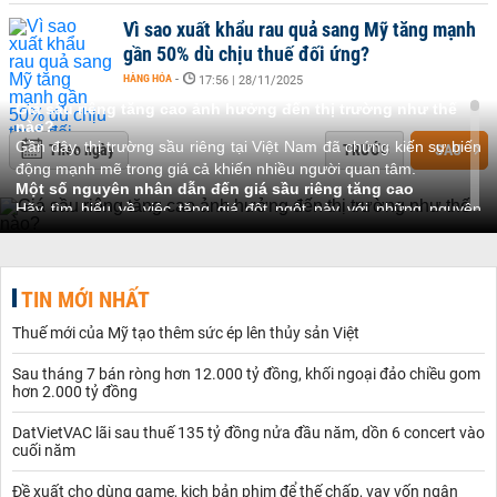
Vì sao xuất khẩu rau quả sang Mỹ tăng mạnh
gần 50% dù chịu thuế đối ứng?
HÀNG HÓA
-
17:56 | 28/11/2025
Giá sầu riêng tăng cao ảnh hưởng đến thị trường như thế
nào?
Gần đây, thị trường sầu riêng tại Việt Nam đã chứng kiến sự biến
Theo ngày
TRƯỚC
SAU
động mạnh mẽ trong giá cả khiến nhiều người quan tâm.
Một số nguyên nhân dẫn đến giá sầu riêng tăng cao
Hãy tìm hiểu về việc tăng giá đột ngột này với những nguyên
nhân dưới đây:
Điều kiện thời tiết
Điều kiện thời tiết ngày càng khó lường trước với những biến
động thất thường trong nhiệt độ và lượng mưa. Điều này có thể
TIN MỚI NHẤT
ảnh hưởng đến quá trình sản xuất cũng như chất lượng của cây
Thuế mới của Mỹ tạo thêm sức ép lên thủy sản Việt
sầu riêng khiến giá sầu riêng tăng cao.
Nhu cầu mua tăng đột biến
Sau tháng 7 bán ròng hơn 12.000 tỷ đồng, khối ngoại đảo chiều gom
Sản lượng ít song nhu cầu thị trường Trung Quốc vẫn lớn dẫn đến
hơn 2.000 tỷ đồng
các thương lái tranh giành nhau mua hàng, đẩy giá mua cao lên.
Bên cạnh đó, ông Đặng Phúc Nguyên, Tổng Thư ký Hiệp hội Rau
DatVietVAC lãi sau thuế 135 tỷ đồng nửa đầu năm, dồn 6 concert vào
quả cho biết, do thương lái tranh mua nên cũng chính họ và cả
cuối năm
doanh nghiệp xuất khẩu đều là những người chịu thiệt.
Những ảnh hưởng đến người tiêu dùng và doanh nghiệp
Đề xuất cho dùng game, kịch bản phim để thế chấp, vay vốn ngân