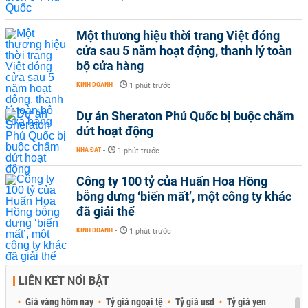
Một thương hiệu thời trang Việt đóng
cửa sau 5 năm hoạt động, thanh lý toàn
bộ cửa hàng
KINH DOANH
-
1 phút trước
Dự án Sheraton Phú Quốc bị buộc chấm
dứt hoạt động
NHÀ ĐẤT
-
1 phút trước
Công ty 100 tỷ của Huấn Hoa Hồng
bỗng dưng ‘biến mất’, một công ty khác
đã giải thể
KINH DOANH
-
1 phút trước
LIÊN KẾT NỔI BẬT
Giá vàng hôm nay
Tỷ giá ngoại tệ
Tỷ giá usd
Tỷ giá yen