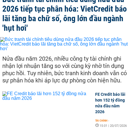
nghiệp phản ứng với biến động giá.
2026 tiếp tục phân hóa: VietCredit báo
Ngoài ra, các chiến lược tiếp theo của doanh nghiệp và nhà sản
xuất sẽ đóng vai trò quan trọng trong việc duy trì ổn định thị
lãi tăng ba chữ số, ông lớn đầu ngành
trường.
'hụt hơi'
Tóm lại, trong bối cảnh giá sầu riêng tăng cao, thị trường đang
chứng kiến nhiều thách thức và cơ hội. Việc hiểu rõ nguyên nhân
và tác động của tăng giá có thể giúp cả người tiêu dùng và doanh
nghiệp thích nghi và đưa ra những quyết định thông minh trong
thời gian tới.
Nửa đầu năm 2026, nhiều công ty tài chính ghi
nhận lợi nhuận tăng so với cùng kỳ nhờ tín dụng
phục hồi. Tuy nhiên, bức tranh kinh doanh vẫn có
sự phân hóa khi áp lực dự phòng còn hiện hữu.
FE Credit báo lãi
hơn 152 tỷ đồng
nửa đầu năm
2026
TÀI CHÍNH
-
15:01 | 20/07/2026