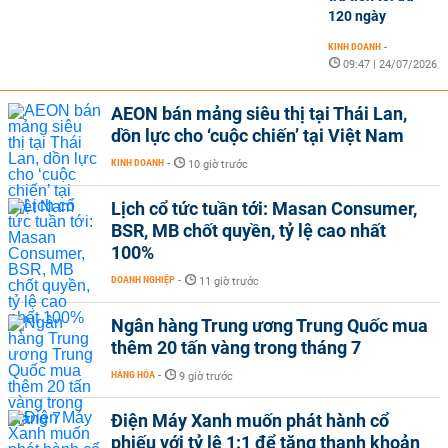
120 ngày
KINH DOANH
-
09:47 | 24/07/2026
AEON bán mảng siêu thị tại Thái Lan,
dồn lực cho ‘cuộc chiến’ tại Việt Nam
KINH DOANH
-
10 giờ trước
Lịch cổ tức tuần tới: Masan Consumer,
BSR, MB chốt quyền, tỷ lệ cao nhất
100%
DOANH NGHIỆP
-
11 giờ trước
Ngân hàng Trung ương Trung Quốc mua
thêm 20 tấn vàng trong tháng 7
HÀNG HÓA
-
9 giờ trước
Điện Máy Xanh muốn phát hành cổ
phiếu với tỷ lệ 1:1 để tăng thanh khoản