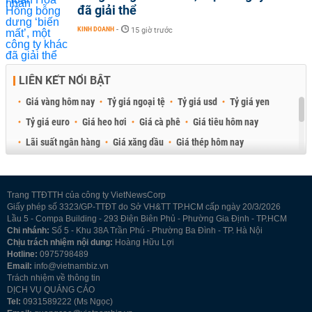
đã giải thể
KINH DOANH
-
15 giờ trước
LIÊN KẾT NỔI BẬT
Giá vàng hôm nay
Tỷ giá ngoại tệ
Tỷ giá usd
Tỷ giá yen
Tỷ giá euro
Giá heo hơi
Giá cà phê
Giá tiêu hôm nay
Lãi suất ngân hàng
Giá xăng dầu
Giá thép hôm nay
Giá sầu riêng
Giá thịt heo
Giá gạo
Giá cao su
Best Retail Brokers
Diễn đàn đầu tư Việt Nam 2026
Trang TTĐTTH của công ty VietNewsCorp
Giấy phép số 3323/GP-TTĐT do Sở VH&TT TP.HCM cấp ngày 20/3/2026
Lầu 5 - Compa Building - 293 Điện Biên Phủ - Phường Gia Định - TP.HCM
Chi nhánh:
Số 5 - Khu 38A Trần Phú - Phường Ba Đình - TP. Hà Nội
Chịu trách nhiệm nội dung:
Hoàng Hữu Lợi
Hotline:
0975798489
Email:
info@vietnambiz.vn
Trách nhiệm về thông tin
DỊCH VỤ QUẢNG CÁO
Tel:
0931589222 (Ms Ngọc)