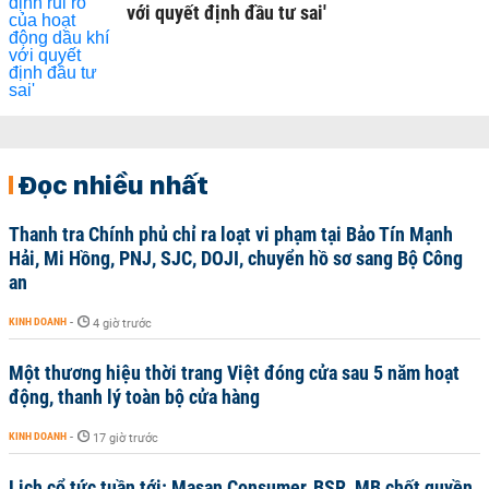
với quyết định đầu tư sai'
Đọc nhiều nhất
Thanh tra Chính phủ chỉ ra loạt vi phạm tại Bảo Tín Mạnh
Hải, Mi Hồng, PNJ, SJC, DOJI, chuyển hồ sơ sang Bộ Công
an
KINH DOANH
-
4 giờ trước
Một thương hiệu thời trang Việt đóng cửa sau 5 năm hoạt
động, thanh lý toàn bộ cửa hàng
KINH DOANH
-
17 giờ trước
Lịch cổ tức tuần tới: Masan Consumer, BSR, MB chốt quyền,