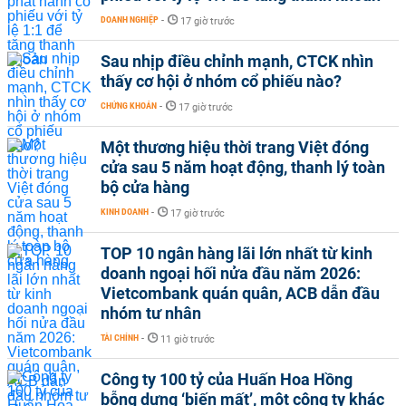
DOANH NGHIỆP
-
17 giờ trước
Sau nhịp điều chỉnh mạnh, CTCK nhìn
thấy cơ hội ở nhóm cổ phiếu nào?
CHỨNG KHOÁN
-
17 giờ trước
Một thương hiệu thời trang Việt đóng
cửa sau 5 năm hoạt động, thanh lý toàn
bộ cửa hàng
KINH DOANH
-
17 giờ trước
TOP 10 ngân hàng lãi lớn nhất từ kinh
doanh ngoại hối nửa đầu năm 2026:
Vietcombank quán quân, ACB dẫn đầu
nhóm tư nhân
TÀI CHÍNH
-
11 giờ trước
Công ty 100 tỷ của Huấn Hoa Hồng
bỗng dưng ‘biến mất’, một công ty khác