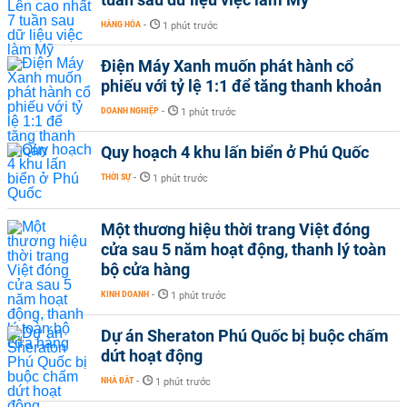
HÀNG HÓA
-
1 phút trước
Điện Máy Xanh muốn phát hành cổ
phiếu với tỷ lệ 1:1 để tăng thanh khoản
DOANH NGHIỆP
-
1 phút trước
Quy hoạch 4 khu lấn biển ở Phú Quốc
THỜI SỰ
-
1 phút trước
Một thương hiệu thời trang Việt đóng
cửa sau 5 năm hoạt động, thanh lý toàn
bộ cửa hàng
KINH DOANH
-
1 phút trước
Dự án Sheraton Phú Quốc bị buộc chấm
dứt hoạt động
NHÀ ĐẤT
-
1 phút trước