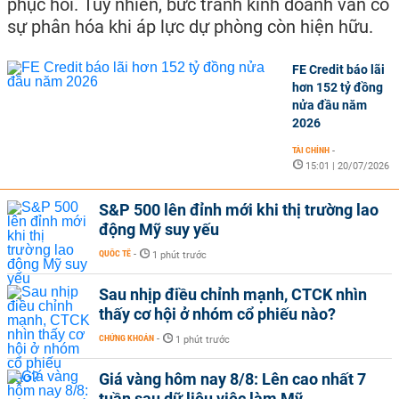
phục hồi. Tuy nhiên, bức tranh kinh doanh vẫn có
sự phân hóa khi áp lực dự phòng còn hiện hữu.
FE Credit báo lãi
hơn 152 tỷ đồng
nửa đầu năm
2026
TÀI CHÍNH
-
15:01 | 20/07/2026
S&P 500 lên đỉnh mới khi thị trường lao
động Mỹ suy yếu
QUỐC TẾ
-
1 phút trước
Sau nhịp điều chỉnh mạnh, CTCK nhìn
thấy cơ hội ở nhóm cổ phiếu nào?
CHỨNG KHOÁN
-
1 phút trước
Giá vàng hôm nay 8/8: Lên cao nhất 7
tuần sau dữ liệu việc làm Mỹ