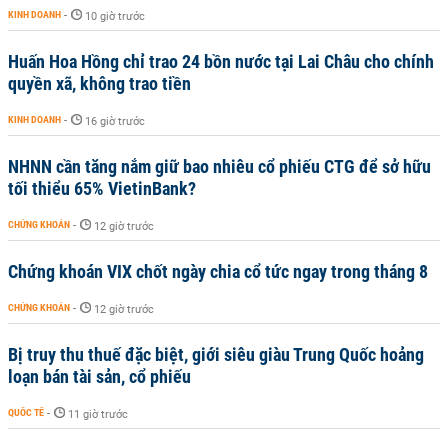
KINH DOANH
-
10 giờ trước
Huấn Hoa Hồng chỉ trao 24 bồn nước tại Lai Châu cho chính
quyền xã, không trao tiền
KINH DOANH
-
16 giờ trước
NHNN cần tăng nắm giữ bao nhiêu cổ phiếu CTG để sở hữu
tối thiểu 65% VietinBank?
CHỨNG KHOÁN
-
12 giờ trước
Chứng khoán VIX chốt ngày chia cổ tức ngay trong tháng 8
CHỨNG KHOÁN
-
12 giờ trước
Bị truy thu thuế đặc biệt, giới siêu giàu Trung Quốc hoảng
loạn bán tài sản, cổ phiếu
QUỐC TẾ
-
11 giờ trước