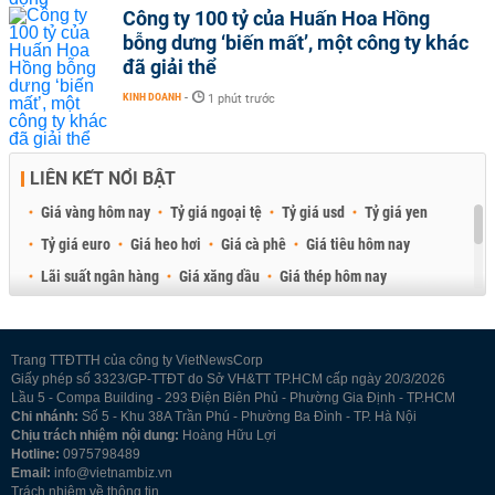
Công ty 100 tỷ của Huấn Hoa Hồng
bỗng dưng ‘biến mất’, một công ty khác
đã giải thể
KINH DOANH
-
1 phút trước
LIÊN KẾT NỔI BẬT
Giá vàng hôm nay
Tỷ giá ngoại tệ
Tỷ giá usd
Tỷ giá yen
Tỷ giá euro
Giá heo hơi
Giá cà phê
Giá tiêu hôm nay
Lãi suất ngân hàng
Giá xăng dầu
Giá thép hôm nay
Giá sầu riêng
Giá thịt heo
Giá gạo
Giá cao su
Best Retail Brokers
Diễn đàn đầu tư Việt Nam 2026
Trang TTĐTTH của công ty VietNewsCorp
Giấy phép số 3323/GP-TTĐT do Sở VH&TT TP.HCM cấp ngày 20/3/2026
Lầu 5 - Compa Building - 293 Điện Biên Phủ - Phường Gia Định - TP.HCM
Chi nhánh:
Số 5 - Khu 38A Trần Phú - Phường Ba Đình - TP. Hà Nội
Chịu trách nhiệm nội dung:
Hoàng Hữu Lợi
Hotline:
0975798489
Email:
info@vietnambiz.vn
Trách nhiệm về thông tin