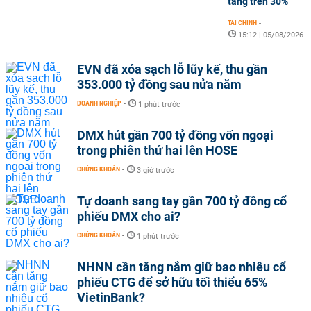
tăng trên 30%
TÀI CHÍNH
-
15:12 | 05/08/2026
EVN đã xóa sạch lỗ lũy kế, thu gần
353.000 tỷ đồng sau nửa năm
DOANH NGHIỆP
-
1 phút trước
DMX hút gần 700 tỷ đồng vốn ngoại
trong phiên thứ hai lên HOSE
CHỨNG KHOÁN
-
3 giờ trước
Tự doanh sang tay gần 700 tỷ đồng cổ
phiếu DMX cho ai?
CHỨNG KHOÁN
-
1 phút trước
NHNN cần tăng nắm giữ bao nhiêu cổ
phiếu CTG để sở hữu tối thiểu 65%
VietinBank?