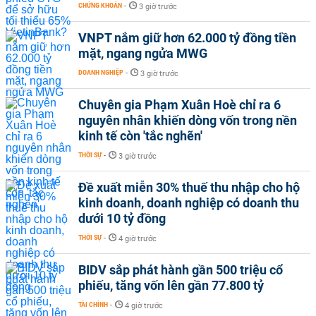
CHỨNG KHOÁN
-
3 giờ trước
VNPT nắm giữ hơn 62.000 tỷ đồng tiền
mặt, ngang ngửa MWG
DOANH NGHIỆP
-
3 giờ trước
Chuyên gia Phạm Xuân Hoè chỉ ra 6
nguyên nhân khiến dòng vốn trong nền
kinh tế còn 'tắc nghẽn'
THỜI SỰ
-
3 giờ trước
Đề xuất miễn 30% thuế thu nhập cho hộ
kinh doanh, doanh nghiệp có doanh thu
dưới 10 tỷ đồng
THỜI SỰ
-
4 giờ trước
BIDV sắp phát hành gần 500 triệu cổ
phiếu, tăng vốn lên gần 77.800 tỷ
TÀI CHÍNH
-
4 giờ trước