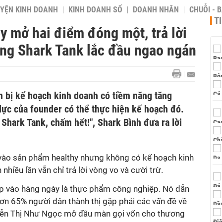
YỆN KINH DOANH
KINH DOANH SỐ
DOANH NHÂN
CHUỖI - 
T
y mở hai điểm đóng một, trả lời
ồng Shark Tank lắc đầu ngao ngán
n bị kế hoạch kinh doanh có tiềm năng tăng
lực của founder có thể thực hiện kế hoạch đó.
Shark Tank, chấm hết!", Shark Bình đưa ra lời
vào sản phẩm healthy nhưng không có kế hoạch kinh
 nhiều lần vẫn chỉ trả lời vòng vo và cười trừ.
p vào hàng ngày là thực phẩm công nghiệp. Nó dẫn
hơn 65% người dân thành thị gặp phải các vấn đề về
guyễn Thị Như Ngọc mở đầu màn gọi vốn cho thương