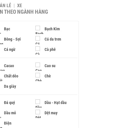
BÁN LẺ
XE
IN THEO NGÀNH HÀNG
Bạc
Bạch Kim
Bông - Sợi
Cá da trơn
Cá ngừ
Cà phê
Cacao
Cao su
Chất dẻo
Chè
Da giày
Đá quý
Dầu - Hạt dầu
Dầu mỏ
Dệt may
Điện