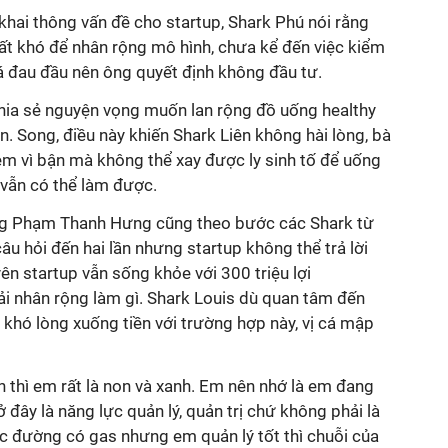
hai thông vấn đề cho startup, Shark Phú nói rằng
rất khó để nhân rộng mô hình, chưa kể đến việc kiểm
á đau đầu nên ông quyết định không đầu tư.
ia sẻ nguyện vọng muốn lan rộng đồ uống healthy
. Song, điều này khiến Shark Liên không hài lòng, bà
em vì bận mà không thể xay được ly sinh tố để uống
 vẫn có thể làm được.
ông Phạm Thanh Hưng cũng theo bước các Shark từ
câu hỏi đến hai lần nhưng startup không thể trả lời
n startup vẫn sống khỏe với 300 triệu lợi
i nhân rộng làm gì. Shark Louis dù quan tâm đến
khó lòng xuống tiền với trường hợp này, vị cá mập
 thì em rất là non và xanh. Em nên nhớ là em đang
ở đây là năng lực quản lý, quản trị chứ không phải là
 đường có gas nhưng em quản lý tốt thì chuỗi của