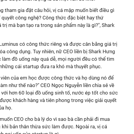
tham gia đặt câu hỏi, vị cá mập muốn biết điều gì
 Bí quyết công nghệ? Công thức đặc biệt hay thứ
á trị mà bạn tạo ra trong sản phẩm này là gì?", Shark
minus có công thức riêng và được cân bằng giá trị
hóa công dụng. Tuy nhiên, nữ CEO liền bị Shark Hưng
 làm đồ uống này quá dễ, mọi người đều có thể tìm
 những cái startup đưa ra khó mà thuyết phục.
ân viên của em học được công thức và họ dùng nó để
làm như thế nào?" CEO Ngọc Nguyễn liền chia sẻ về
 với hơn 60 loại đồ uống sinh tố, nước ép tốt cho sức
được khách hàng và tiên phong trong việc giải quyết
ủa họ.
Bà muốn CEO cho bà lý do vì sao bà cần phải đi mua
khi bản thân thừa sức làm được. Ngoài ra, vị cá