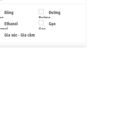
Đồng
Đường
Ethanol
Gạo
Gia súc - Gia cầm
Giấy
Gỗ
Hạt điều
Hồ tiêu - Hạt tiêu
Khí đốt
Kim loại khác
Mắc ca
Muối
Ngũ cốc
Nhựa - Hạt nhựa
Palladium
Phân bón