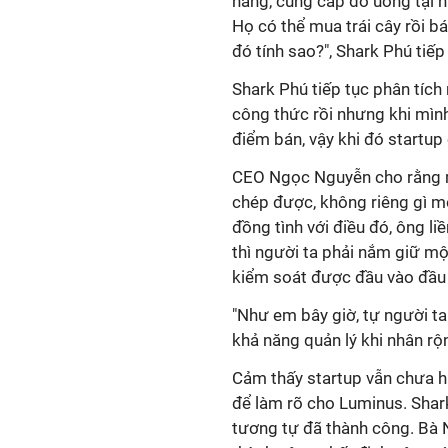
hàng, cung cấp đồ uống tại n
Họ có thể mua trái cây rồi bá
đó tính sao?", Shark Phú tiếp 
Shark Phú tiếp tục phân tích
công thức rồi nhưng khi mình
điểm bán, vậy khi đó startup 
CEO Ngọc Nguyễn cho rằng 
chép được, không riêng gì mô
đồng tình với điều đó, ông li
thì người ta phải nắm giữ một
kiểm soát được đầu vào đầu 
"Như em bây giờ, tự người ta 
khả năng quản lý khi nhân rộ
Cảm thấy startup vẫn chưa hi
để làm rõ cho Luminus. Shar
tương tự đã thành công. Bà 