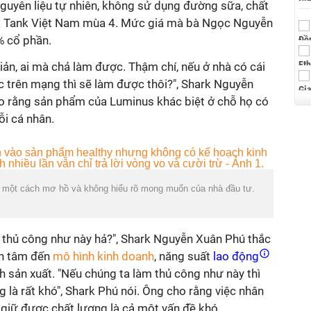
nguyên liệu tự nhiên, không sử dụng đường sữa, chất
rk Tank Việt Nam mùa 4. Mức giá mà bà Ngọc Nguyễn
% cổ phần.
ản, ai mà chả làm được. Thậm chí, nếu ở nhà có cái
c trên mạng thì sẽ làm được thôi?", Shark Nguyễn
ho rằng sản phẩm của Luminus khác biệt ở chỗ họ có
ỗi cá nhân.
o một cách mơ hồ và không hiểu rõ mong muốn của nhà đầu tư.
 thủ công như này hả?", Shark Nguyễn Xuân Phú thắc
an tâm đến
mô hình kinh doanh
, năng suất
lao động
nh sản xuất. "Nếu chúng ta làm thủ công như này thì
ng là rất khó", Shark Phú nói. Ông cho rằng việc nhân
 giữ được chất lượng là cả một vấn đề khó.