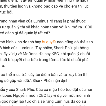
hiều điểm. "Vậy em quản lý nhân viên như thế nào?
n, thu tiền luôn và không báo cáo về cho em thì lúc
tục hỏi.
 rằng nhân viên của Luminus rõ ràng là phải thuộc
 tự quản lý thì sẽ khác hoàn toàn với khi mở ra 1000
có cách gì để quản lý tất cả?
mô hình kinh doanh hay
bí quyết
nào cũng có thể sao
 hình của Luminus. Tuy nhiên, Shark Phú lại không
ền lấy ví dụ về McDonald's hay KFC, khi quản lý chuỗi
 số bí quyết như bếp trung tâm... tức là chuỗi phải
ra.
có thể mua trái cây tại điểm bán và tự xay bán thì
ng sẽ gặp vấn đề.", Shark Phú nhận định.
ểu ý của Shark Phú. Các cá mập tiếp tục đặt câu hỏi
k Louis Nguyễn muốn CEO lấy ví dụ về một mô hình
Ngọc ngay lập tức chia sẻ rằng Luminus đã có sự