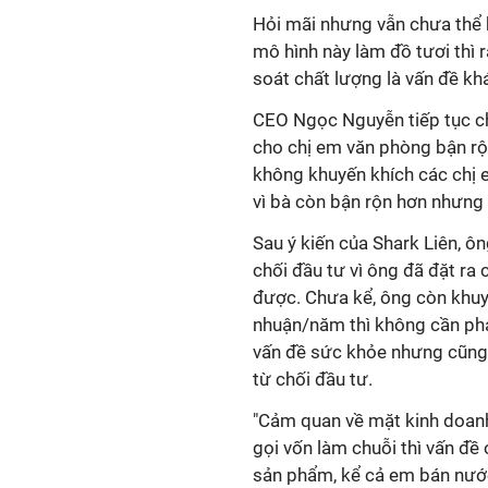
Hỏi mãi nhưng vẫn chưa thể k
mô hình này làm đồ tươi thì 
soát chất lượng là vấn đề kh
CEO Ngọc Nguyễn tiếp tục ch
cho chị em văn phòng bận rộn
không khuyến khích các chị 
vì bà còn bận rộn hơn nhưng
Sau ý kiến của Shark Liên, 
chối đầu tư vì ông đã đặt ra 
được. Chưa kể, ông còn khuyê
nhuận/năm thì không cần phả
vấn đề sức khỏe nhưng cũng 
từ chối đầu tư.
"Cảm quan về mặt kinh doanh
gọi vốn làm chuỗi thì vấn đề 
sản phẩm, kể cả em bán nước