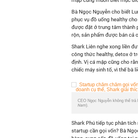
mập cũng muốn biết mục đích 
Bà Ngọc Nguyễn cho biết Lu
phục vụ đồ uống healthy cho
được đặt ở trung tâm thành 
rộn, sản phẩm được bán cả onl
Shark Liên nghe xong liền đư
công thức healthy, detox ở t
định. Vị cá mập cũng cho rằ
chiếc máy sinh tố, vì thế bà 
CEO Ngọc Nguyễn không thể trả l
Nam
).
Shark Phú tiếp tục phân tích
startup cần gọi vốn? Bà Ngọ