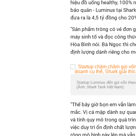
hiệu đồ uống healthy, 100% 
bảo quản - Luminus tại Sha
đưa ra là 4,5 tỷ đồng cho 20
"Sản phẩm trông có vẻ đơn gi
máy sinh tố và đọc công thứ
Hòa Bình nói. Bà Ngọc thì c
định lượng dành riêng cho m
Startup Luminus đến gọi vốn the
(Ảnh:
Shark Tank Việt Nam
).
"Thế bây giờ bọn em vẫn làm
mắc. Vị cá mập dành sự qu
và tính quy mô trong quá trì
việc duy trì ổn định chất lượ
rộng mô hình này lên mà vẫn