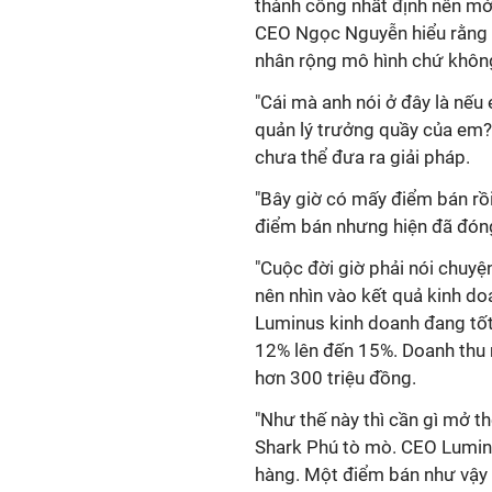
thành công nhất định nên mới
CEO Ngọc Nguyễn hiểu rằng c
nhân rộng mô hình chứ không
"Cái mà anh nói ở đây là nế
quản lý trưởng quầy của em?
chưa thể đưa ra giải pháp.
"Bây giờ có mấy điểm bán rồi
điểm bán nhưng hiện đã đón
"Cuộc đời giờ phải nói chuyệ
nên nhìn vào kết quả kinh d
Luminus kinh doanh đang tốt
12% lên đến 15%. Doanh thu 
hơn 300 triệu đồng.
"Như thế này thì cần gì mở t
Shark Phú tò mò. CEO Luminu
hàng. Một điểm bán như vậy 