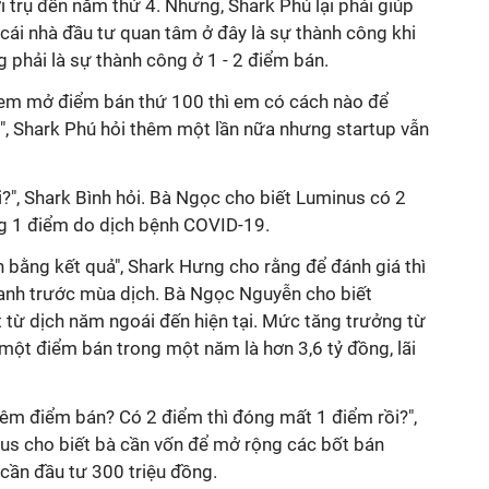
 trụ đến năm thứ 4. Nhưng, Shark Phú lại phải giúp
ái nhà đầu tư quan tâm ở đây là sự thành công khi
 phải là sự thành công ở 1 - 2 điểm bán.
u em mở điểm bán thứ 100 thì em có cách nào để
", Shark Phú hỏi thêm một lần nữa nhưng startup vẫn
?", Shark Bình hỏi. Bà Ngọc cho biết Luminus có 2
g 1 điểm do dịch bệnh COVID-19.
n bằng kết quả", Shark Hưng cho rằng để đánh giá thì
oanh trước mùa dịch. Bà Ngọc Nguyễn cho biết
 từ dịch năm ngoái đến hiện tại. Mức tăng trưởng từ
một điểm bán trong một năm là hơn 3,6 tỷ đồng, lãi
hêm điểm bán? Có 2 điểm thì đóng mất 1 điểm rồi?",
s cho biết bà cần vốn để mở rộng các bốt bán
cần đầu tư 300 triệu đồng.