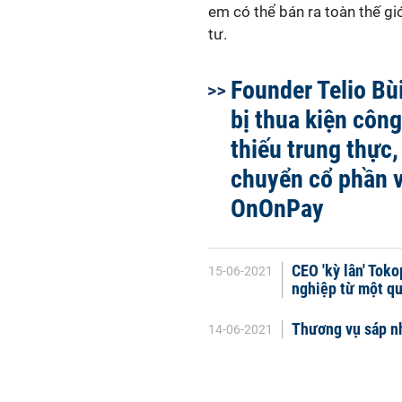
em có thể bán ra toàn thế gi
tư.
Founder Telio Bù
bị thua kiện công
thiếu trung thực,
chuyển cổ phần 
OnOnPay
CEO 'kỳ lân' Toko
15-06-2021
nghiệp từ một qu
Thương vụ sáp nh
14-06-2021