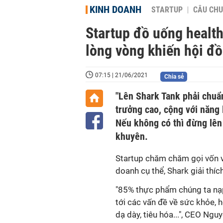
KINH DOANH
STARTUP
CÂU CHU
Startup đồ uống health
lòng vòng khiến hội đ
07:15 | 21/06/2021
Chia sẻ
"Lên Shark Tank phải chuẩ
trưởng cao, cộng với năng 
Nếu không có thì đừng lên 
khuyên.
Startup chăm chăm gọi vốn 
doanh cụ thể, Shark giải thích
"85% thực phẩm chúng ta nạ
tới các vấn đề về sức khỏe, 
dạ dày, tiêu hóa...", CEO N