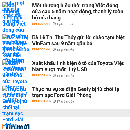
Một thương hiệu thời trang Việt đóng
cửa sau 5 năm hoạt động, thanh lý toàn
bộ cửa hàng
KINH DOANH
-
1 phút trước
Bà Lê Thị Thu Thủy gửi lời chào tạm biệt
VinFast sau 9 năm gắn bó
KINH DOANH
-
13 giờ trước
Xuất khẩu linh kiện ô tô của Toyota Việt
Nam vượt mốc 1 tỷ USD
KINH DOANH
-
16 giờ trước
Thực hư vụ xe điện Geely bị từ chối tại
trạm sạc Ford Giải Phóng
KINH DOANH
-
17 giờ trước
Tin mới