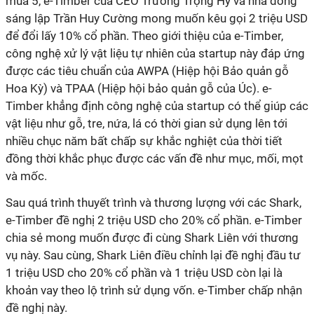
mùa 5, e-Timber của CEO Trương Trọng Hỷ và nhà đồng
sáng lập Trần Huy Cường mong muốn kêu gọi 2 triệu USD
để đổi lấy 10% cổ phần. Theo giới thiệu của e-Timber,
công nghệ xử lý vật liệu tự nhiên của startup này đáp ứng
được các tiêu chuẩn của AWPA (Hiệp hội Bảo quản gỗ
Hoa Kỳ) và TPAA (Hiệp hội bảo quản gỗ của Úc). e-
Timber khẳng định công nghệ của startup có thể giúp các
vật liệu như gỗ, tre, nứa, lá có thời gian sử dụng lên tới
nhiều chục năm bất chấp sự khắc nghiệt của thời tiết
đồng thời khắc phục được các vấn đề như mục, mối, mọt
và mốc.
Sau quá trình thuyết trình và thương lượng với các Shark,
e-Timber đề nghị 2 triệu USD cho 20% cổ phần. e-Timber
chia sẻ mong muốn được đi cùng Shark Liên với thương
vụ này. Sau cùng, Shark Liên điều chỉnh lại đề nghị đầu tư
1 triệu USD cho 20% cổ phần và 1 triệu USD còn lại là
khoản vay theo lộ trình sử dụng vốn. e-Timber chấp nhận
đề nghị này.