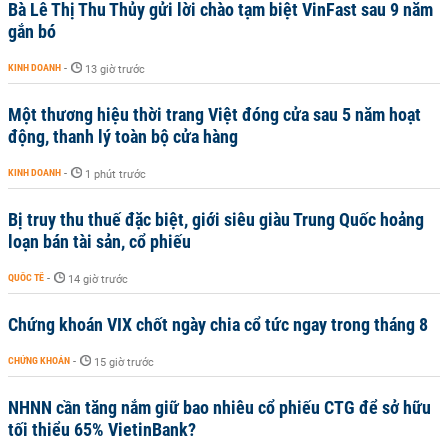
Bà Lê Thị Thu Thủy gửi lời chào tạm biệt VinFast sau 9 năm
gắn bó
KINH DOANH
-
13 giờ trước
Một thương hiệu thời trang Việt đóng cửa sau 5 năm hoạt
động, thanh lý toàn bộ cửa hàng
KINH DOANH
-
1 phút trước
Bị truy thu thuế đặc biệt, giới siêu giàu Trung Quốc hoảng
loạn bán tài sản, cổ phiếu
QUỐC TẾ
-
14 giờ trước
Chứng khoán VIX chốt ngày chia cổ tức ngay trong tháng 8
CHỨNG KHOÁN
-
15 giờ trước
NHNN cần tăng nắm giữ bao nhiêu cổ phiếu CTG để sở hữu
tối thiểu 65% VietinBank?