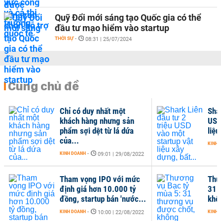
Quỹ Đổi mới sáng tạo Quốc gia có thể
đầu tư mạo hiểm vào startup
THỜI SỰ
-
08:31 | 25/07/2024
Cùng chủ đề
Chỉ có duy nhất một
Shar
khách hàng nhưng sản
USD
phẩm sợi dệt từ lá dứa
liệu
của...
KINH 
KINH DOANH
-
09:01 | 29/08/2022
Tham vọng IPO với mức
Thư
định giá hơn 10.000 tỷ
31 
đồng, startup bán 'nước...
khô
KINH DOANH
-
KINH 
10:00 | 22/08/2022