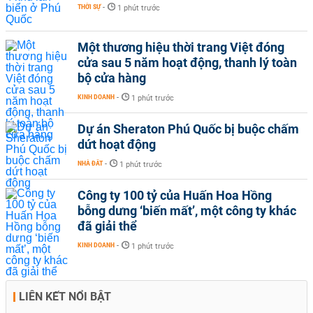
THỜI SỰ
-
1 phút trước
Một thương hiệu thời trang Việt đóng
cửa sau 5 năm hoạt động, thanh lý toàn
bộ cửa hàng
KINH DOANH
-
1 phút trước
Dự án Sheraton Phú Quốc bị buộc chấm
dứt hoạt động
NHÀ ĐẤT
-
1 phút trước
Công ty 100 tỷ của Huấn Hoa Hồng
bỗng dưng ‘biến mất’, một công ty khác
đã giải thể
KINH DOANH
-
1 phút trước
LIÊN KẾT NỔI BẬT