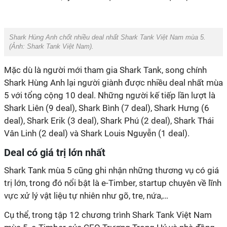
Shark Hùng Anh chốt nhiều deal nhất Shark Tank Việt Nam mùa 5.
(Ảnh:
Shark Tank Việt Nam
).
Mặc dù là người mới tham gia Shark Tank, song chính
Shark Hùng Anh lại người giành được nhiều deal nhất mùa
5 với tổng cộng 10 deal. Những người kế tiếp lần lượt là
Shark Liên (9 deal), Shark Bình (7 deal), Shark Hưng (6
deal), Shark Erik (3 deal), Shark Phú (2 deal), Shark Thái
Vân Linh (2 deal) và Shark Louis Nguyễn (1 deal).
Deal có giá trị lớn nhất
Shark Tank mùa 5 cũng ghi nhận những thương vụ có giá
trị lớn, trong đó nổi bật là e-Timber, startup chuyên về lĩnh
vực xử lý vật liệu tự nhiên như gõ, tre, nứa,…
Cụ thể, trong tập 12 chương trình Shark Tank Việt Nam