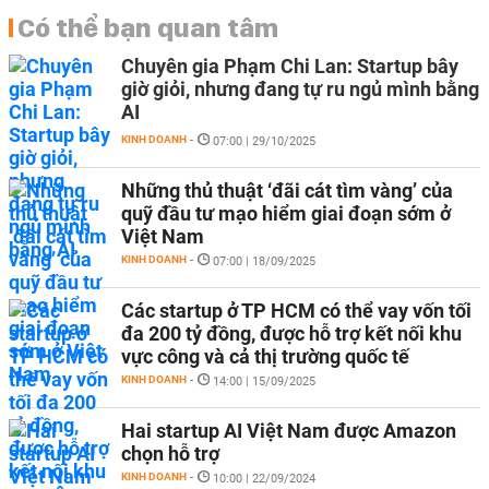
Có thể bạn quan tâm
Chuyên gia Phạm Chi Lan: Startup bây
giờ giỏi, nhưng đang tự ru ngủ mình bằng
AI
KINH DOANH
-
07:00 | 29/10/2025
Những thủ thuật ‘đãi cát tìm vàng’ của
quỹ đầu tư mạo hiểm giai đoạn sớm ở
Việt Nam
KINH DOANH
-
07:00 | 18/09/2025
Các startup ở TP HCM có thể vay vốn tối
đa 200 tỷ đồng, được hỗ trợ kết nối khu
vực công và cả thị trường quốc tế
KINH DOANH
-
14:00 | 15/09/2025
Hai startup AI Việt Nam được Amazon
chọn hỗ trợ
KINH DOANH
-
10:00 | 22/09/2024