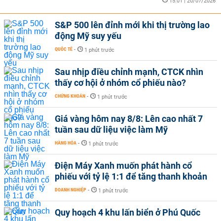
15:01 | 20/07/2026
S&P 500 lên đỉnh mới khi thị trường lao
động Mỹ suy yếu
QUỐC TẾ
-
1 phút trước
Sau nhịp điều chỉnh mạnh, CTCK nhìn
thấy cơ hội ở nhóm cổ phiếu nào?
CHỨNG KHOÁN
-
1 phút trước
Giá vàng hôm nay 8/8: Lên cao nhất 7
tuần sau dữ liệu việc làm Mỹ
HÀNG HÓA
-
1 phút trước
Điện Máy Xanh muốn phát hành cổ
phiếu với tỷ lệ 1:1 để tăng thanh khoản
DOANH NGHIỆP
-
1 phút trước
Quy hoạch 4 khu lấn biển ở Phú Quốc