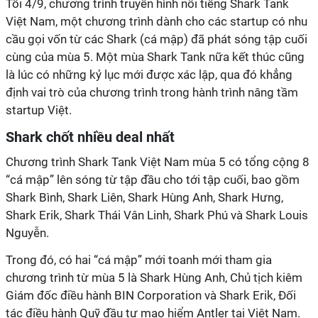
Tối 4/9, chương trình truyền hình nổi tiếng Shark Tank
Việt Nam, một chương trình dành cho các startup có nhu
cầu gọi vốn từ các Shark (cá mập) đã phát sóng tập cuối
cùng của mùa 5. Một mùa Shark Tank nữa kết thúc cũng
là lúc có những kỷ lục mới được xác lập, qua đó khẳng
định vai trò của chương trình trong hành trình nâng tầm
startup Việt.
Shark chốt nhiều deal nhất
Chương trình Shark Tank Việt Nam mùa 5 có tổng cộng 8
“cá mập” lên sóng từ tập đầu cho tới tập cuối, bao gồm
Shark Bình, Shark Liên, Shark Hùng Anh, Shark Hưng,
Shark Erik, Shark Thái Vân Linh, Shark Phú và Shark Louis
Nguyễn.
Trong đó, có hai “cá mập” mới toanh mới tham gia
chương trình từ mùa 5 là Shark Hùng Anh, Chủ tịch kiêm
Giám đốc điều hành BIN Corporation và Shark Erik, Đối
tác điều hành Quỹ đầu tư mạo hiểm Antler tại Việt Nam.