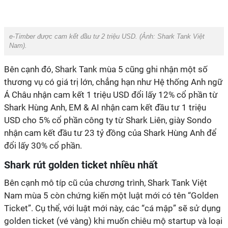
e-Timber được cam kết đầu tư 2 triệu USD. (Ảnh:
Shark Tank Việt
Nam
).
Bên cạnh đó, Shark Tank mùa 5 cũng ghi nhận một số
thương vụ có giá trị lớn, chẳng hạn như Hệ thống Anh ngữ
Á Châu nhận cam kết 1 triệu USD đổi lấy 12% cổ phần từ
Shark Hùng Anh, EM & AI nhận cam kết đầu tư 1 triệu
USD cho 5% cổ phần công ty từ Shark Liên, giày Sondo
nhận cam kết đầu tư 23 tỷ đồng của Shark Hùng Anh để
đổi lấy 30% cổ phần.
Shark rút golden ticket nhiều nhất
Bên cạnh mô típ cũ của chương trình, Shark Tank Việt
Nam mùa 5 còn chứng kiến một luật mới có tên “Golden
Ticket”. Cụ thể, với luật mới này, các “cá mập” sẽ sử dụng
golden ticket (vé vàng) khi muốn chiêu mộ startup và loại