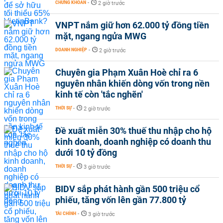
CHỨNG KHOÁN
-
2 giờ trước
VNPT nắm giữ hơn 62.000 tỷ đồng tiền
mặt, ngang ngửa MWG
DOANH NGHIỆP
-
2 giờ trước
Chuyên gia Phạm Xuân Hoè chỉ ra 6
nguyên nhân khiến dòng vốn trong nền
kinh tế còn 'tắc nghẽn'
THỜI SỰ
-
2 giờ trước
Đề xuất miễn 30% thuế thu nhập cho hộ
kinh doanh, doanh nghiệp có doanh thu
dưới 10 tỷ đồng
THỜI SỰ
-
3 giờ trước
BIDV sắp phát hành gần 500 triệu cổ
phiếu, tăng vốn lên gần 77.800 tỷ
TÀI CHÍNH
-
3 giờ trước