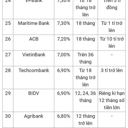
24
VPBank
7,30%
Từ 18
Trên 5 tỉ
tháng trở
đồng
lên
25
Maritime Bank
7,30%
18 tháng
Từ 1 tỉ trở
lên
26
ACB
7,20%
18 tháng
Từ 10 tỉ trở
lên
27
VietinBank
7,00%
Trên 36
-
tháng
28
Techcombank
6,90%
Từ 18
3 tỉ trở lên
tháng trở
lên
29
BIDV
6,90%
12, 24, 36
Riêng kì hạn
tháng
12 tháng số
tiền lớn
30
Agribank
6,80%
12 tháng
-
trở lên