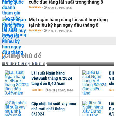
cuộc đua tăng lãi suất trong tháng 8
TÀI CHÍNH
-
20:23 | 04/08/2026
Một ngân hàng nâng lãi suất huy động
tại nhiều kỳ hạn ngay đầu tháng 8
TÀI CHÍNH
-
14:00 | 04/08/2026
Cùng chủ đề
Lãi suất ngân hàng
Lãi suất Ngân hàng
Biể
VietBank tháng 8/2024
VIB
tăng đến 0,4%/năm
chi
TÀI CHÍNH
-
TÀI C
06:29 | 12/08/2024
Cập nhật lãi suất vay mua
Lãi
nhà mới nhất tháng
Dựn
8/2024
8/2