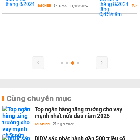
TÀI CHÍNH
-
TÀI C
16:55 | 11/08/2024
Cùng chuyên mục
Top ngân hàng tăng trưởng cho vay
mạnh nhất nửa đầu năm 2026
TÀI CHÍNH
-
2 giờ trước
BIDV sắp phát hành gần 500 triệu cổ