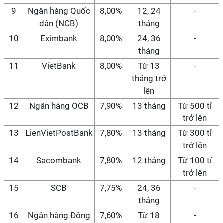
9
Ngân hàng Quốc
8,00%
12, 24
-
dân (NCB)
tháng
10
Eximbank
8,00%
24, 36
-
tháng
11
VietBank
8,00%
Từ 13
-
tháng trở
lên
12
Ngân hàng OCB
7,90%
13 tháng
Từ 500 tỉ
trở lên
13
LienVietPostBank
7,80%
13 tháng
Từ 300 tỉ
trở lên
14
Sacombank
7,80%
12 tháng
Từ 100 tỉ
trở lên
15
SCB
7,75%
24, 36
-
tháng
16
Ngân hàng Đông
7,60%
Từ 18
-