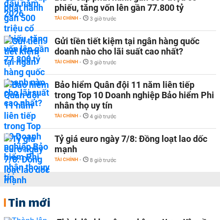
phiếu, tăng vốn lên gần 77.800 tỷ
TÀI CHÍNH
-
3 giờ trước
Gửi tiền tiết kiệm tại ngân hàng quốc
doanh nào cho lãi suất cao nhất?
TÀI CHÍNH
-
3 giờ trước
Bảo hiểm Quân đội 11 năm liên tiếp
trong Top 10 Doanh nghiệp Bảo hiểm Phi
nhân thọ uy tín
TÀI CHÍNH
-
4 giờ trước
Tỷ giá euro ngày 7/8: Đồng loạt lao dốc
mạnh
TÀI CHÍNH
-
8 giờ trước
Tin mới