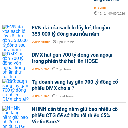
TÀI CHÍNH
-
15:12 | 05/08/2026
EVN đã xóa sạch lỗ lũy kế, thu gần
353.000 tỷ đồng sau nửa năm
DOANH NGHIỆP
-
1 phút trước
DMX hút gần 700 tỷ đồng vốn ngoại
trong phiên thứ hai lên HOSE
CHỨNG KHOÁN
-
2 giờ trước
Tự doanh sang tay gần 700 tỷ đồng cổ
phiếu DMX cho ai?
CHỨNG KHOÁN
-
1 phút trước
NHNN cần tăng nắm giữ bao nhiêu cổ
phiếu CTG để sở hữu tối thiểu 65%
VietinBank?