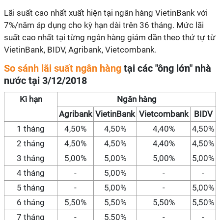
Lãi suất cao nhất xuất hiện tại ngân hàng VietinBank với
7%/năm áp dụng cho kỳ hạn dài trên 36 tháng. Mức lãi
suất cao nhất tại từng ngân hàng giảm dần theo thứ tự từ
VietinBank, BIDV, Agribank, Vietcombank.
So sánh lãi suất ngân hàng
tại các "ông lớn" nhà
nước tại 3/12/2018
Kì hạn
Ngân hàng
Agribank
VietinBank
Vietcombank
BIDV
1 tháng
4,50%
4,50%
4,40%
4,50%
2 tháng
4,50%
4,50%
4,40%
4,50%
3 tháng
5,00%
5,00%
5,00%
5,00%
4 tháng
-
5,00%
-
-
5 tháng
-
5,00%
-
5,00%
6 tháng
5,50%
5,50%
5,50%
5,50%
7 tháng
-
5,50%
-
-