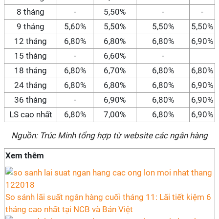
8 tháng
-
5,50%
-
-
9 tháng
5,60%
5,50%
5,50%
5,50%
12 tháng
6,80%
6,80%
6,80%
6,90%
15 tháng
-
6,60%
-
18 tháng
6,80%
6,70%
6,80%
6,80%
24 tháng
6,80%
6,80%
6,80%
6,90%
36 tháng
-
6,90%
6,80%
6,90%
LS cao nhất
6,80%
7,00%
6,80%
6,90%
Nguồn: Trúc Minh tổng hợp từ website các ngân hàng
Xem thêm
So sánh lãi suất ngân hàng cuối tháng 11: Lãi tiết kiệm 6
tháng cao nhất tại NCB và Bản Việt