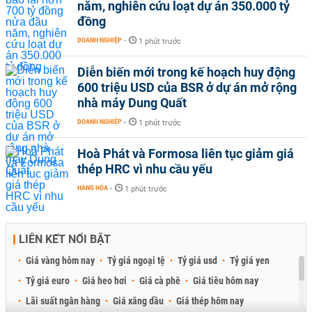
năm, nghiên cứu loạt dự án 350.000 tỷ
đồng
DOANH NGHIỆP
-
1 phút trước
Diễn biến mới trong kế hoạch huy động
600 triệu USD của BSR ở dự án mở rộng
nhà máy Dung Quất
DOANH NGHIỆP
-
1 phút trước
Hoà Phát và Formosa liên tục giảm giá
thép HRC vì nhu cầu yếu
HÀNG HÓA
-
1 phút trước
LIÊN KẾT NỔI BẬT
Giá vàng hôm nay
Tỷ giá ngoại tệ
Tỷ giá usd
Tỷ giá yen
Tỷ giá euro
Giá heo hơi
Giá cà phê
Giá tiêu hôm nay
Lãi suất ngân hàng
Giá xăng dầu
Giá thép hôm nay