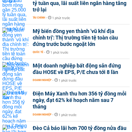
tỷ tuần qua, lãi suất liên ngân hàng tăng
trở lại
TÀI CHÍNH
-
1 phút trước
Mỹ biến đồng yen thành 'vũ khí địa
chính trị': Thị trường tiền tệ toàn cầu
đứng trước bước ngoặt lớn
QUỐC TẾ
-
1 phút trước
Một doanh nghiệp bất động sản đứng
đầu HOSE về EPS, P/E chưa tới 8 lần
DOANH NGHIỆP
-
1 phút trước
Điện Máy Xanh thu hơn 356 tỷ đồng mỗi
ngày, đạt 62% kế hoạch năm sau 7
tháng
DOANH NGHIỆP
-
1 phút trước
Đèo Cả báo lãi hơn 700 tỷ đồng nửa đầu