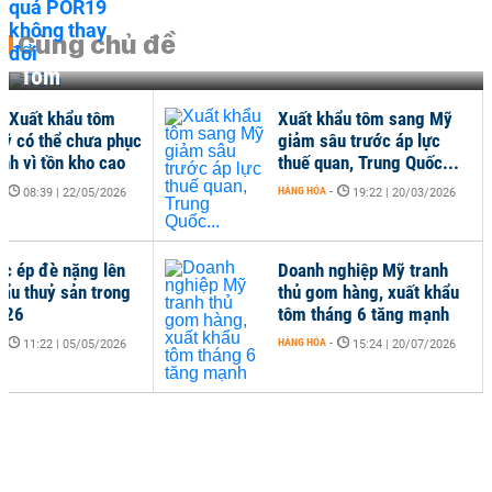
Cùng chủ đề
Tôm
 Xuất khẩu tôm
Xuất khẩu tôm sang Mỹ
ỹ có thể chưa phục
giảm sâu trước áp lực
nh vì tồn kho cao
thuế quan, Trung Quốc...
-
HÀNG HÓA
-
08:39 | 22/05/2026
19:22 | 20/03/2026
ức ép đè nặng lên
Doanh nghiệp Mỹ tranh
hẩu thuỷ sản trong
thủ gom hàng, xuất khẩu
026
tôm tháng 6 tăng mạnh
-
HÀNG HÓA
-
11:22 | 05/05/2026
15:24 | 20/07/2026