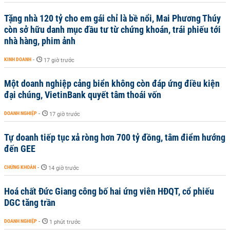
Tặng nhà 120 tỷ cho em gái chỉ là bề nổi, Mai Phương Thúy
còn sở hữu danh mục đầu tư từ chứng khoán, trái phiếu tới
nhà hàng, phim ảnh
KINH DOANH
-
17 giờ trước
Một doanh nghiệp cảng biển không còn đáp ứng điều kiện
đại chúng, VietinBank quyết tâm thoái vốn
DOANH NGHIỆP
-
17 giờ trước
Tự doanh tiếp tục xả ròng hơn 700 tỷ đồng, tâm điểm hướng
đến GEE
CHỨNG KHOÁN
-
14 giờ trước
Hoá chất Đức Giang công bố hai ứng viên HĐQT, cổ phiếu
DGC tăng trần
DOANH NGHIỆP
-
1 phút trước