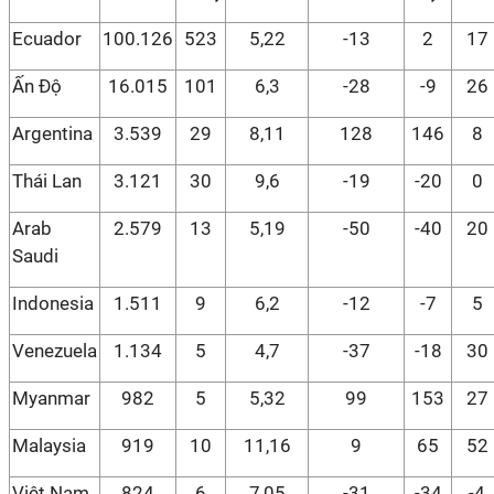
Ecuador
100.126
523
5,22
-13
2
17
Ấn Độ
16.015
101
6,3
-28
-9
26
Argentina
3.539
29
8,11
128
146
8
Thái Lan
3.121
30
9,6
-19
-20
0
Arab
2.579
13
5,19
-50
-40
20
Saudi
Indonesia
1.511
9
6,2
-12
-7
5
Venezuela
1.134
5
4,7
-37
-18
30
Myanmar
982
5
5,32
99
153
27
Malaysia
919
10
11,16
9
65
52
Việt Nam
824
6
7,05
-31
-34
-4