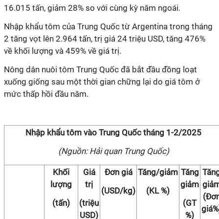
16.015 tấn, giảm 28% so với cùng kỳ năm ngoái.
Nhập khẩu tôm của Trung Quốc từ Argentina trong tháng
2 tăng vọt lên 2.964 tấn, trị giá 24 triệu USD, tăng 476%
về khối lượng và 459% về giá trị.
Nông dân nuôi tôm Trung Quốc đã bắt đầu đồng loạt
xuống giống sau một thời gian chững lại do giá tôm ở
mức thấp hồi đầu năm.
Nhập khẩu tôm vào Trung Quốc tháng 1-2/2025
(Nguồn: Hải quan Trung Quốc)
Khối
Giá
Đơn giá
Tăng/giảm
Tăng
Tăn
lượng
trị
giảm
giả
(USD/kg)
(KL %)
(Đơ
(tấn)
(triệu
(GT
giá%
USD)
%)