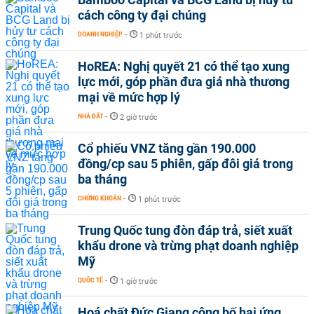
cách công ty đại chúng
DOANH NGHIỆP
-
1 phút trước
HoREA: Nghị quyết 21 có thể tạo xung
lực mới, góp phần đưa giá nhà thương
mại về mức hợp lý
NHÀ ĐẤT
-
2 giờ trước
Cổ phiếu VNZ tăng gần 190.000
đồng/cp sau 5 phiên, gấp đôi giá trong
ba tháng
CHỨNG KHOÁN
-
1 phút trước
Trung Quốc tung đòn đáp trả, siết xuất
khẩu drone và trừng phạt doanh nghiệp
Mỹ
QUỐC TẾ
-
1 giờ trước
Hoá chất Đức Giang công bố hai ứng