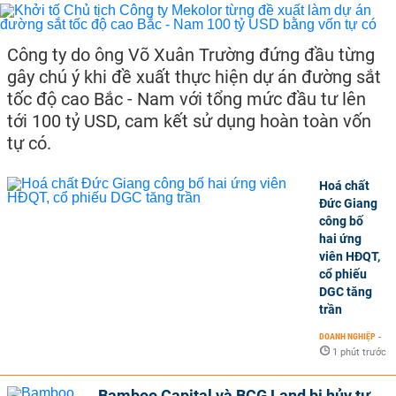
Công ty do ông Võ Xuân Trường đứng đầu từng
gây chú ý khi đề xuất thực hiện dự án đường sắt
tốc độ cao Bắc - Nam với tổng mức đầu tư lên
tới 100 tỷ USD, cam kết sử dụng hoàn toàn vốn
tự có.
Hoá chất
Đức Giang
công bố
hai ứng
viên HĐQT,
cổ phiếu
DGC tăng
trần
DOANH NGHIỆP
-
1 phút trước
Bamboo Capital và BCG Land bị hủy tư