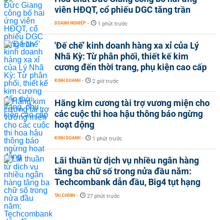
viên HĐQT, cổ phiếu DGC tăng trần
DOANH NGHIỆP
-
1 phút trước
'Đế chế’ kinh doanh hàng xa xỉ của Lý
Nhã Kỳ: Từ phân phối, thiết kế kim
cương đến thời trang, phụ kiện cao cấp
KINH DOANH
-
2 giờ trước
Hãng kim cương tài trợ vương miện cho
các cuộc thi hoa hậu thông báo ngừng
hoạt động
KINH DOANH
-
1 phút trước
Lãi thuần từ dịch vụ nhiều ngân hàng
tăng ba chữ số trong nửa đầu năm:
Techcombank dẫn đầu, Big4 tụt hạng
TÀI CHÍNH
-
27 phút trước