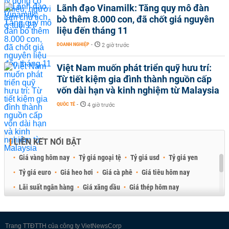
Lãnh đạo Vinamilk: Tăng quy mô đàn
bò thêm 8.000 con, đã chốt giá nguyên
liệu đến tháng 11
DOANH NGHIỆP
-
2 giờ trước
Việt Nam muốn phát triển quỹ hưu trí:
Từ tiết kiệm gia đình thành nguồn cấp
vốn dài hạn và kinh nghiệm từ Malaysia
QUỐC TẾ
-
4 giờ trước
LIÊN KẾT NỔI BẬT
Giá vàng hôm nay
Tỷ giá ngoại tệ
Tỷ giá usd
Tỷ giá yen
Tỷ giá euro
Giá heo hơi
Giá cà phê
Giá tiêu hôm nay
Lãi suất ngân hàng
Giá xăng dầu
Giá thép hôm nay
Giá sầu riêng
Giá thịt heo
Giá gạo
Giá cao su
Best Retail Brokers
Diễn đàn đầu tư Việt Nam 2026
Trang TTĐTTH của công ty VietNewsCorp