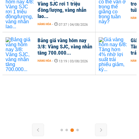
Vàng SJC rơi 1 triệu
tro
đồng/lượng, vàng nhẫn
tuầ
lao...
HÀNG
HÀNG HÓA
-
07:37 | 04/08/2026
Bảng giá vàng hôm nay
Giá
3/8: Vàng SJC, vàng nhẫn
Tăn
tăng 700.000...
trái
HÀNG HÓA
-
HÀNG
13:19 | 03/08/2026