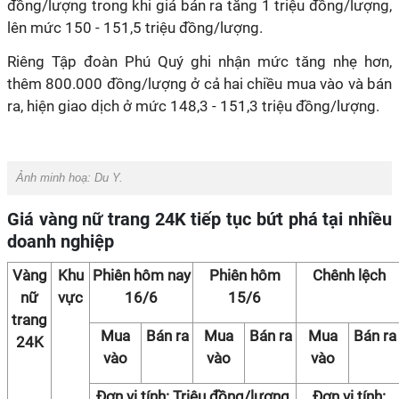
đồng/lượng trong khi giá bán ra tăng 1 triệu đồng/lượng,
lên mức 150 - 151,5 triệu đồng/lượng.
Riêng Tập đoàn Phú Quý ghi nhận mức tăng nhẹ hơn,
thêm 800.000 đồng/lượng ở cả hai chiều mua vào và bán
ra, hiện giao dịch ở mức 148,3 - 151,3 triệu đồng/lượng.
Ảnh minh hoạ: Du Y.
Giá vàng nữ trang 24K tiếp tục bứt phá tại nhiều
doanh nghiệp
Vàng
Khu
Phiên hôm nay
Phiên hôm
Chênh lệch
nữ
vực
16/6
15/6
trang
Mua
Bán ra
Mua
Bán ra
Mua
Bán ra
24K
vào
vào
vào
Đơn vị tính: Triệu đồng/lượng
Đơn vị tính: