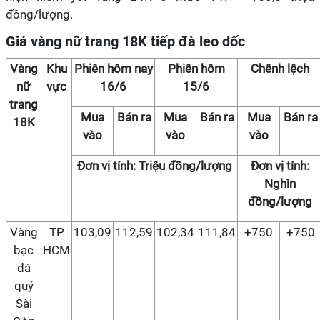
đồng/lượng.
Giá vàng nữ trang 18K tiếp đà leo dốc
Vàng
Khu
Phiên hôm nay
Phiên hôm
Chênh lệch
nữ
vực
16/6
15/6
trang
Mua
Bán ra
Mua
Bán ra
Mua
Bán ra
18K
vào
vào
vào
Đơn vị tính: Triệu đồng/lượng
Đơn vị tính:
Nghìn
đồng/lượng
Vàng
TP
103,09
112,59
102,34
111,84
+750
+750
bạc
HCM
đá
quý
Sài