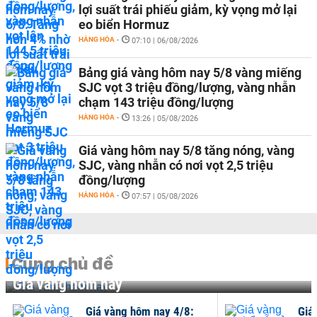
lợi suất trái phiếu giảm, kỳ vọng mở lại
eo biển Hormuz
HÀNG HÓA
-
07:10 | 06/08/2026
Bảng giá vàng hôm nay 5/8 vàng miếng
SJC vọt 3 triệu đồng/lượng, vàng nhẫn
chạm 143 triệu đồng/lượng
HÀNG HÓA
-
13:26 | 05/08/2026
Giá vàng hôm nay 5/8 tăng nóng, vàng
SJC, vàng nhẫn có nơi vọt 2,5 triệu
đồng/lượng
HÀNG HÓA
-
07:57 | 05/08/2026
Cùng chủ đề
Giá vàng hôm nay
Giá vàng hôm nay 4/8:
Giá