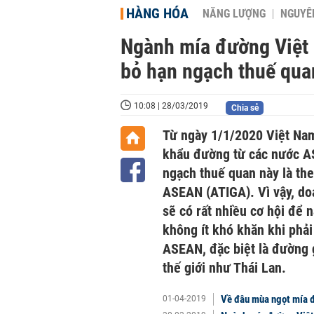
HÀNG HÓA
NĂNG LƯỢNG
NGUYÊN
Ngành mía đường Việt 
bỏ hạn ngạch thuế qua
10:08 | 28/03/2019
Chia sẻ
Từ ngày 1/1/2020 Việt Nam
khẩu đường từ các nước A
ngạch thuế quan này là th
ASEAN (ATIGA). Vì vậy, do
sẽ có rất nhiều cơ hội để
không ít khó khăn khi phải
ASEAN, đặc biệt là đường 
thế giới như Thái Lan.
Về đâu mùa ngọt mía đ
01-04-2019