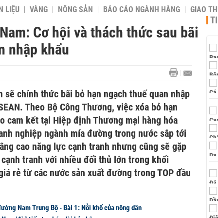
 LIỆU
VÀNG
NÔNG SẢN
BÁO CÁO NGÀNH HÀNG
GIAO T
T
Nam: Cơ hội và thách thức sau bãi
n nhập khẩu
 sẽ chính thức bãi bỏ hạn ngạch thuế quan nhập
SEAN. Theo Bộ Công Thương, việc xóa bỏ hạn
eo cam kết tại Hiệp định Thương mại hàng hóa
anh nghiệp ngành mía đường trong nước sắp tới
 nâng cao năng lực cạnh tranh nhưng cũng sẽ gặp
 cạnh tranh với nhiều đối thủ lớn trong khối
giá rẻ từ các nước sản xuất đường trong TOP đầu
ường Nam Trung Bộ - Bài 1: Nỗi khổ của nông dân