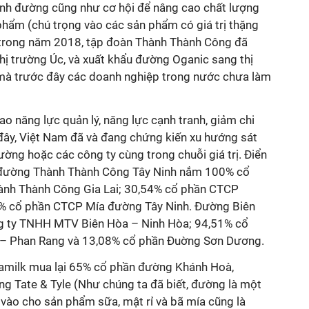
ành đường cũng như cơ hội để nâng cao chất lượng
hẩm (chú trọng vào các sản phẩm có giá trị thặng
h trong năm 2018, tập đoàn Thành Thành Công đã
hị trường Úc, và xuất khẩu đường Oganic sang thị
 mà trước đây các doanh nghiệp trong nước chưa làm
ao năng lực quản lý, năng lực cạnh tranh, giảm chi
đây, Việt Nam đã và đang chứng kiến xu hướng sát
ờng hoặc các công ty cùng trong chuỗi giá trị. Điển
a đường Thành Thành Công Tây Ninh nắm 100% cổ
nh Thành Công Gia Lai; 30,54% cổ phần CTCP
% cổ phần CTCP Mía đường Tây Ninh. Đường Biên
 ty TNHH MTV Biên Hòa – Ninh Hòa; 94,51% cổ
– Phan Rang và 13,08% cổ phần Đuờng Sơn Dương.
inamilk mua lại 65% cổ phần đường Khánh Hoà,
g Tate & Tyle (Như chúng ta đã biết, đường là một
 vào cho sản phẩm sữa, mật rỉ và bã mía cũng là