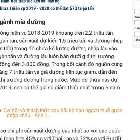
am 'đòi' tiếp tục kéo dài bảo hộ
razil niên vụ 2019 - 2020 có thể đạt 573 triệu tấn
 ngành mía đường
ng niên vụ 2018-2019 khoảng trên 2,2 triệu tấn
n tấn, sản xuất dự kiến 1,5 triệu tấn và đường nhập
 tấn) trong đó chưa kể lượng đường nhập lậu vào
n tấn và đường lậu luôn bán dưới giá thị trường
đồng đến 3.000 đồng. Trong bối cảnh đó nguồn cung
àng 7 triệu tấn và giá đường liên tục giảm, dẫn đến
h thị trường đường trong nước. Mức dư thừa này dự
2019, nên có thể giá sẽ giảm thấp nhất trong 5 năm
 có chi phí sản xuất đường cao nhất so với các quốc
ới (cao hơn 45% so vơi Thái Lan và 72% so vơi Brazil).