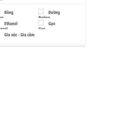
Đồng
Đường
Ethanol
Gạo
Gia súc - Gia cầm
Giấy
Gỗ
Hạt điều
Hồ tiêu - Hạt tiêu
Khí đốt
Kim loại khác
Mắc ca
Muối
Ngũ cốc
Nhựa - Hạt nhựa
Palladium
Phân bón