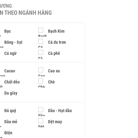
HƯƠNG
IN THEO NGÀNH HÀNG
Bạc
Bạch Kim
Bông - Sợi
Cá da trơn
Cá ngừ
Cà phê
Cacao
Cao su
Chất dẻo
Chè
Da giày
Đá quý
Dầu - Hạt dầu
Dầu mỏ
Dệt may
Điện