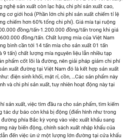
 nghệ sản xuất còn lạc hậu, chi phí sản xuất cao,
ng cơ giới hoá (Phần lớn chi phí sản xuất chiếm tỉ lệ
ng chiếm hơn 60% tổng chi phí). Giá mía tại ruộng
00.000 đồng/tấn-1.200.000 đồng/tấn trong khi giá
 600.000 đồng/tấn. Chất lượng mía của Việt Nam
g bình cần tới 14 tấn mía cho sản xuất 01 tấn
à 9 tấn) chất lượng mía nguyên liệu lẫn nhiều tạp
ản phẩm cốt lõi là đường, nên giải pháp giảm chi phí
sản xuất đường tại Việt Nam đó là kết hợp sản xuất
ư: điện sinh khối, mật rỉ, cồn, …Các sản phẩm này
nh và chi phí sản xuất, tuy nhiên hoạt động này tại
phí sản xuất, việc tìm đầu ra cho sản phẩm, tìm kiếm
g tác dự báo còn khá bị động (điển hình như trong
 đường phía Bắc kỳ vọng vào việc xuất khẩu sang
ường này biến động, chính sách xuất nhập khẩu của
 dẫn đến việc ùn ứ một lượng lớn đường tại cửa khẩu