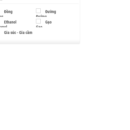
Đồng
Đường
Ethanol
Gạo
Gia súc - Gia cầm
Giấy
Gỗ
Hạt điều
Hồ tiêu - Hạt tiêu
Khí đốt
Kim loại khác
Mắc ca
Muối
Ngũ cốc
Nhựa - Hạt nhựa
Palladium
Phân bón