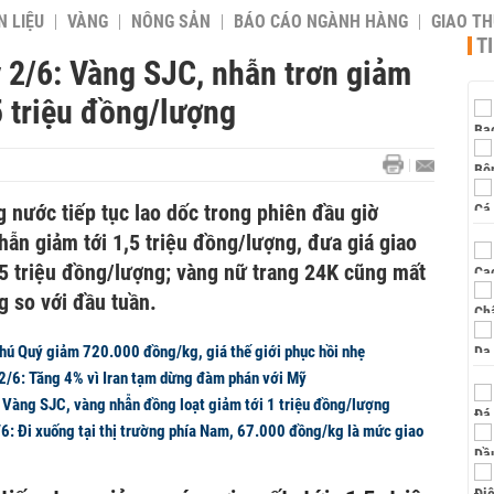
 LIỆU
VÀNG
NÔNG SẢN
BÁO CÁO NGÀNH HÀNG
GIAO T
T
 2/6: Vàng SJC, nhẫn trơn giảm
 triệu đồng/lượng
g nước tiếp tục lao dốc trong phiên đầu giờ
ẫn giảm tới 1,5 triệu đồng/lượng, đưa giá giao
,5 triệu đồng/lượng; vàng nữ trang 24K cũng mất
g so với đầu tuần.
hú Quý giảm 720.000 đồng/kg, giá thế giới phục hồi nhẹ
2/6: Tăng 4% vì Iran tạm dừng đàm phán với Mỹ
 Vàng SJC, vàng nhẫn đồng loạt giảm tới 1 triệu đồng/lượng
/6: Đi xuống tại thị trường phía Nam, 67.000 đồng/kg là mức giao