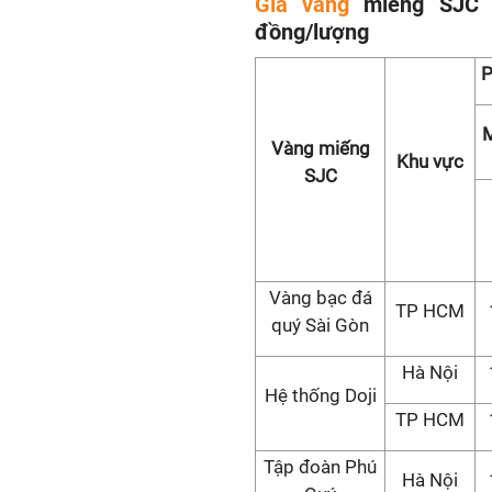
Giá vàng
miếng SJC ti
đồng/lượng
P
Vàng miếng
Khu vực
SJC
Vàng bạc đá
TP HCM
quý Sài Gòn
Hà Nội
Hệ thống Doji
TP HCM
Tập đoàn Phú
Hà Nội