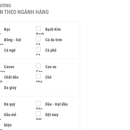
HƯƠNG
IN THEO NGÀNH HÀNG
Bạc
Bạch Kim
Bông - Sợi
Cá da trơn
Cá ngừ
Cà phê
Cacao
Cao su
Chất dẻo
Chè
Da giày
Đá quý
Dầu - Hạt dầu
Dầu mỏ
Dệt may
Điện