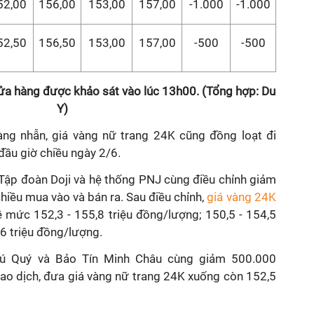
52,00
156,00
153,00
157,00
-1.000
-1.000
52,50
156,50
153,00
157,00
-500
-500
ửa hàng được khảo sát vào lúc 13h00. (Tổng hợp: Du
Y)
ng nhẫn, giá vàng nữ trang 24K cũng đồng loạt đi
đầu giờ chiều ngày 2/6.
 Tập đoàn Doji và hệ thống PNJ cùng điều chỉnh giảm
chiều mua vào và bán ra. Sau điều chỉnh,
giá vàng 24K
về mức 152,3 - 155,8 triệu đồng/lượng; 150,5 - 154,5
6 triệu đồng/lượng.
hú Quý và Bảo Tín Minh Châu cùng giảm 500.000
iao dịch, đưa giá vàng nữ trang 24K xuống còn 152,5