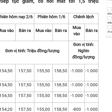
ếp tục giảm, có nơi mất tới 1,5 triệu
hiên hôm nay 2/6
Phiên hôm 1/6
Chênh lệch
Mua
Mua vào
Bán ra
Mua vào
Bán ra
Bán ra
vào
Đơn vị tính:
Đơn vị tính: Triệu đồng/lượng
Nghìn
đồng/lượng
154,50
157,50
155,50
158,50
-1.000
-1.000
154,50
157,50
155,50
158,50
-1.000
-1.000
154,50
157,50
155,50
158,50
-1.000
-1.000
154,20
157,50
155,00
158,50
-800
-1.000