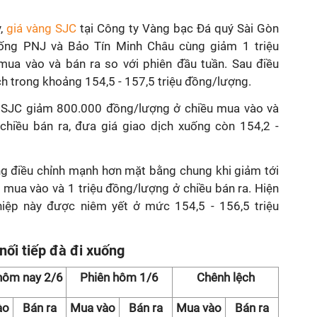
y,
giá vàng SJC
tại Công ty Vàng bạc Đá quý Sài Gòn
thống PNJ và Bảo Tín Minh Châu cùng giảm 1 triệu
mua vào và bán ra so với phiên đầu tuần. Sau điều
ch trong khoảng 154,5 - 157,5 triệu đồng/lượng.
g SJC giảm 800.000 đồng/lượng ở chiều mua vào và
chiều bán ra, đưa giá giao dịch xuống còn 154,2 -
ng điều chỉnh mạnh hơn mặt bằng chung khi giảm tới
u mua vào và 1 triệu đồng/lượng ở chiều bán ra. Hiện
hiệp này được niêm yết ở mức 154,5 - 156,5 triệu
nối tiếp đà đi xuống
hôm nay 2/6
Phiên hôm 1/6
Chênh lệch
ào
Bán ra
Mua vào
Bán ra
Mua vào
Bán ra