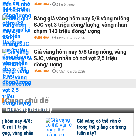
HÀNG HÓA
-
24 giờ trước
Bảng giá vàng hôm nay 5/8 vàng miếng
SJC vọt 3 triệu đồng/lượng, vàng nhẫn
chạm 143 triệu đồng/lượng
HÀNG HÓA
-
13:26 | 05/08/2026
Giá vàng hôm nay 5/8 tăng nóng, vàng
SJC, vàng nhẫn có nơi vọt 2,5 triệu
đồng/lượng
HÀNG HÓA
-
07:57 | 05/08/2026
Cùng chủ đề
Giá vàng hôm nay
ng hôm nay 4/8:
Giá vàng có thể vẫn ở
JC rơi 1 triệu
trong thế giằng co trong
ượng, vàng nhẫn
tuần này?