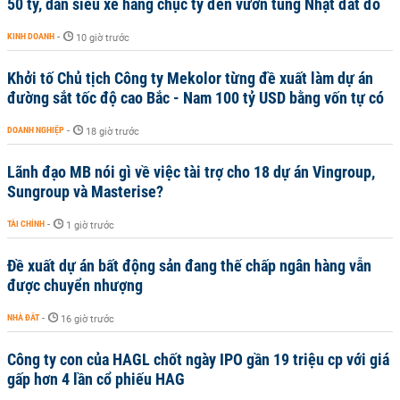
50 tỷ, dàn siêu xe hàng chục tỷ đến vườn tùng Nhật đắt đỏ
KINH DOANH
-
10 giờ trước
Khởi tố Chủ tịch Công ty Mekolor từng đề xuất làm dự án
đường sắt tốc độ cao Bắc - Nam 100 tỷ USD bằng vốn tự có
DOANH NGHIỆP
-
18 giờ trước
Lãnh đạo MB nói gì về việc tài trợ cho 18 dự án Vingroup,
Sungroup và Masterise?
TÀI CHÍNH
-
1 giờ trước
Đề xuất dự án bất động sản đang thế chấp ngân hàng vẫn
được chuyển nhượng
NHÀ ĐẤT
-
16 giờ trước
Công ty con của HAGL chốt ngày IPO gần 19 triệu cp với giá
gấp hơn 4 lần cổ phiếu HAG