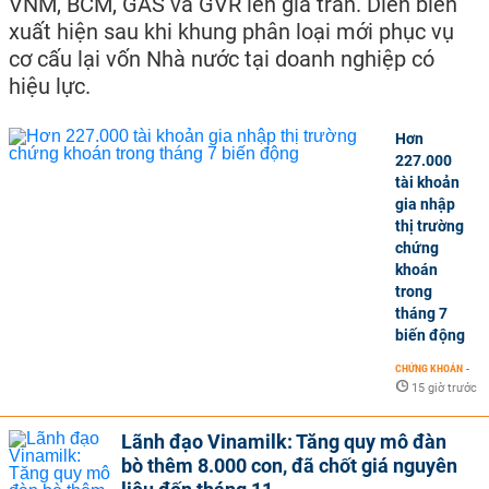
VNM, BCM, GAS và GVR lên giá trần. Diễn biến
xuất hiện sau khi khung phân loại mới phục vụ
cơ cấu lại vốn Nhà nước tại doanh nghiệp có
hiệu lực.
Hơn
227.000
tài khoản
gia nhập
thị trường
chứng
khoán
trong
tháng 7
biến động
CHỨNG KHOÁN
-
15 giờ trước
Lãnh đạo Vinamilk: Tăng quy mô đàn
bò thêm 8.000 con, đã chốt giá nguyên