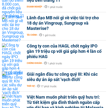
liệu đến tháng 11
DOANH NGHIỆP
-
1 phút trước
Lãnh đạo MB nói gì về việc tài trợ cho
18 dự án Vingroup, Sungroup và
Masterise?
TÀI CHÍNH
-
1 giờ trước
Công ty con của HAGL chốt ngày IPO
gần 19 triệu cp với giá gấp hơn 4 lần cổ
phiếu HAG
CHỨNG KHOÁN
-
1 phút trước
Giải ngân đầu tư công quý III: Khi các
siêu dự án áp sát 'vạch đích'
THỜI SỰ
-
17 phút trước
Việt Nam muốn phát triển quỹ hưu trí:
Từ tiết kiệm gia đình thành nguồn cấp
vốn dài hạn và kinh nghiệm từ Malaysia