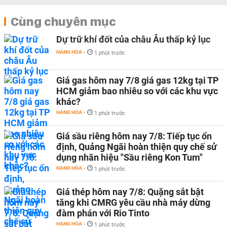
Cùng chuyên mục
Dự trữ khí đốt của châu Âu thấp kỷ lục
HÀNG HÓA
-
1 phút trước
Giá gas hôm nay 7/8 giá gas 12kg tại TP
HCM giảm bao nhiêu so với các khu vực
khác?
HÀNG HÓA
-
1 phút trước
Giá sầu riêng hôm nay 7/8: Tiếp tục ổn
định, Quảng Ngãi hoàn thiện quy chế sử
dụng nhãn hiệu "Sầu riêng Kon Tum"
HÀNG HÓA
-
1 phút trước
Giá thép hôm nay 7/8: Quặng sắt bật
tăng khi CMRG yêu cầu nhà máy dừng
đàm phán với Rio Tinto
HÀNG HÓA
-
1 phút trước