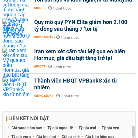
QUỐC TẾ
-
1 phút trước
Quy mô quỹ PYN Elite giảm hơn 2.100
tỷ đồng sau tháng 7 ‘tồi tệ’
CHỨNG KHOÁN
-
1 phút trước
Iran xem xét cấm tàu Mỹ qua eo biển
Hormuz, giá dầu bật tăng trở lại
QUỐC TẾ
-
1 phút trước
Thành viên HĐQT VPBankS xin từ
nhiệm
CHỨNG KHOÁN
-
1 phút trước
LIÊN KẾT NỔI BẬT
Giá vàng hôm nay
Tỷ giá ngoại tệ
Tỷ giá usd
Tỷ giá yen
Tỷ giá euro
Giá heo hơi
Giá cà phê
Giá tiêu hôm nay