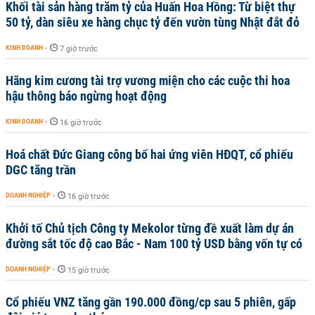
Khối tài sản hàng trăm tỷ của Huấn Hoa Hồng: Từ biệt thự
50 tỷ, dàn siêu xe hàng chục tỷ đến vườn tùng Nhật đắt đỏ
KINH DOANH
-
7 giờ trước
Hãng kim cương tài trợ vương miện cho các cuộc thi hoa
hậu thông báo ngừng hoạt động
KINH DOANH
-
16 giờ trước
Hoá chất Đức Giang công bố hai ứng viên HĐQT, cổ phiếu
DGC tăng trần
DOANH NGHIỆP
-
16 giờ trước
Khởi tố Chủ tịch Công ty Mekolor từng đề xuất làm dự án
đường sắt tốc độ cao Bắc - Nam 100 tỷ USD bằng vốn tự có
DOANH NGHIỆP
-
15 giờ trước
Cổ phiếu VNZ tăng gần 190.000 đồng/cp sau 5 phiên, gấp