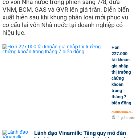
có vốn Nhà nước trong phiên sáng 7/8, đưa
VNM, BCM, GAS và GVR lên giá trần. Diễn biến
xuất hiện sau khi khung phân loại mới phục vụ
cơ cấu lại vốn Nhà nước tại doanh nghiệp có
hiệu lực.
Hơn
227.000
tài khoản
gia nhập
thị trường
chứng
khoán
trong
tháng 7
biến động
CHỨNG KHOÁN
-
11 giờ trước
Lãnh đạo Vinamilk: Tăng quy mô đàn