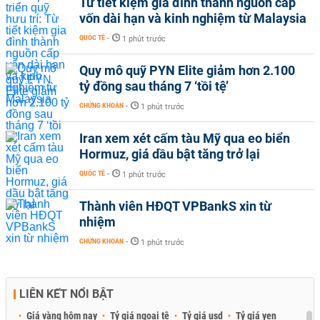
Từ tiết kiệm gia đình thành nguồn cấp
vốn dài hạn và kinh nghiệm từ Malaysia
QUỐC TẾ
-
1 phút trước
Quy mô quỹ PYN Elite giảm hơn 2.100
tỷ đồng sau tháng 7 ‘tồi tệ’
CHỨNG KHOÁN
-
1 phút trước
Iran xem xét cấm tàu Mỹ qua eo biển
Hormuz, giá dầu bật tăng trở lại
QUỐC TẾ
-
1 phút trước
Thành viên HĐQT VPBankS xin từ
nhiệm
CHỨNG KHOÁN
-
1 phút trước
LIÊN KẾT NỔI BẬT
Giá vàng hôm nay
Tỷ giá ngoại tệ
Tỷ giá usd
Tỷ giá yen