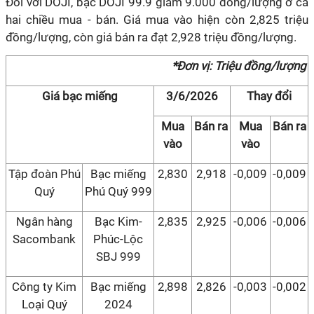
Đối với DOJI, bạc DOJI 99.9 giảm 9.000 đồng/lượng ở cả
hai chiều mua - bán. Giá mua vào hiện còn 2,825 triệu
đồng/lượng, còn giá bán ra đạt 2,928 triệu đồng/lượng.
*Đơn vị: Triệu đồng/lượng
Giá bạc miếng
3/6/2026
Thay đổi
Mua
Bán ra
Mua
Bán ra
vào
vào
Tập đoàn Phú
Bạc miếng
2,830
2,918
-0,009
-0,009
Quý
Phú Quý 999
Ngân hàng
Bạc Kim-
2,835
2,925
-0,006
-0,006
Sacombank
Phúc-Lộc
SBJ 999
Công ty Kim
Bạc miếng
2,898
2,826
-0,003
-0,002
Loại Quý
2024