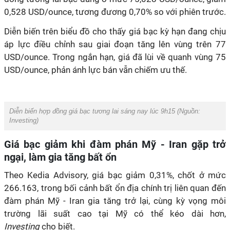
0,528 USD/ounce, tương đương 0,70% so với phiên trước.
Diễn biến trên biểu đồ cho thấy giá bạc kỳ hạn đang chịu
áp lực điều chỉnh sau giai đoạn tăng lên vùng trên 77
USD/ounce. Trong ngắn hạn, giá đã lùi về quanh vùng 75
USD/ounce, phản ánh lực bán vẫn chiếm ưu thế.
Diễn biến hợp đồng giá bạc tương lai sáng nay lúc 9h15 (Nguồn:
Investing
)
Giá bạc giảm khi đàm phán Mỹ - Iran gặp trở
ngại, làm gia tăng bất ổn
Theo Kedia Advisory, giá bạc giảm 0,31%, chốt ở mức
266.163, trong bối cảnh bất ổn địa chính trị liên quan đến
đàm phán Mỹ - Iran gia tăng trở lại, cùng kỳ vọng môi
trường lãi suất cao tại Mỹ có thể kéo dài hơn,
Investing
cho biết.