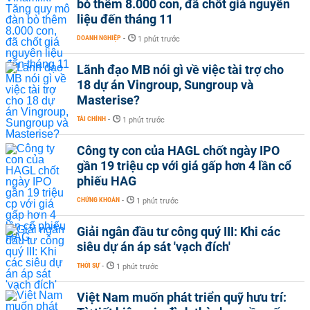
bò thêm 8.000 con, đã chốt giá nguyên
liệu đến tháng 11
DOANH NGHIỆP
-
1 phút trước
Lãnh đạo MB nói gì về việc tài trợ cho
18 dự án Vingroup, Sungroup và
Masterise?
TÀI CHÍNH
-
1 phút trước
Công ty con của HAGL chốt ngày IPO
gần 19 triệu cp với giá gấp hơn 4 lần cổ
phiếu HAG
CHỨNG KHOÁN
-
1 phút trước
Giải ngân đầu tư công quý III: Khi các
siêu dự án áp sát 'vạch đích'
THỜI SỰ
-
1 phút trước
Việt Nam muốn phát triển quỹ hưu trí: