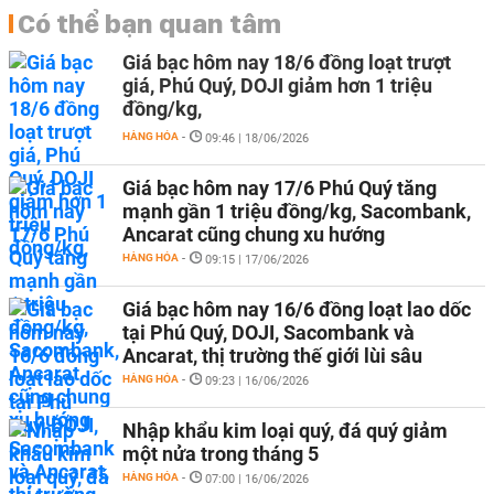
Có thể bạn quan tâm
Giá bạc hôm nay 18/6 đồng loạt trượt
giá, Phú Quý, DOJI giảm hơn 1 triệu
đồng/kg,
HÀNG HÓA
-
09:46 | 18/06/2026
Giá bạc hôm nay 17/6 Phú Quý tăng
mạnh gần 1 triệu đồng/kg, Sacombank,
Ancarat cũng chung xu hướng
HÀNG HÓA
-
09:15 | 17/06/2026
Giá bạc hôm nay 16/6 đồng loạt lao dốc
tại Phú Quý, DOJI, Sacombank và
Ancarat, thị trường thế giới lùi sâu
HÀNG HÓA
-
09:23 | 16/06/2026
Nhập khẩu kim loại quý, đá quý giảm
một nửa trong tháng 5
HÀNG HÓA
-
07:00 | 16/06/2026