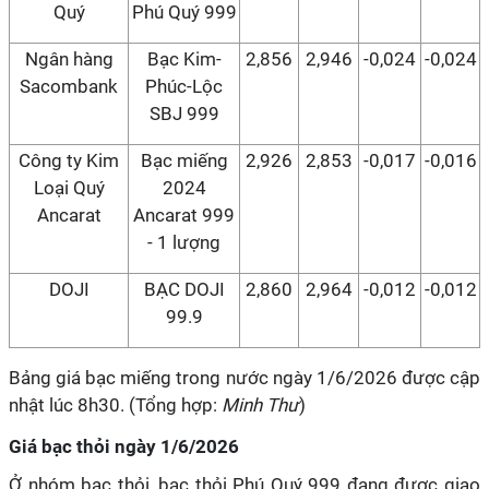
Quý
Phú Quý 999
Ngân hàng
Bạc Kim-
2,856
2,946
-0,024
-0,024
Sacombank
Phúc-Lộc
SBJ 999
Công ty Kim
Bạc miếng
2,926
2,853
-0,017
-0,016
Loại Quý
2024
Ancarat
Ancarat 999
- 1 lượng
DOJI
BẠC DOJI
2,860
2,964
-0,012
-0,012
99.9
Bảng giá bạc miếng trong nước ngày 1/6/2026 được cập
nhật lúc 8h30. (Tổng hợp:
Minh Thư
)
Giá bạc thỏi ngày 1/6/2026
Ở nhóm bạc thỏi, bạc thỏi Phú Quý 999 đang được giao