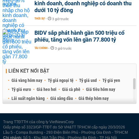
kinh doanh, doanh nghiệp có doanh thu
dưới 10 tỷ đồng
THỜI SỰ
-
3 giờ trước
BIDV sắp phát hành gần 500 triệu cổ
phiếu, tăng vốn lên gần 77.800 tỷ
TÀI CHÍNH
-
3 giờ trước
LIÊN KẾT NỔI BẬT
Giá vàng hôm nay
Tỷ giá ngoại tệ
Tỷ giá usd
Tỷ giá yen
Tỷ giá euro
Giá heo hơi
Giá cà phê
Giá tiêu hôm nay
Lãi suất ngân hàng
Giá xăng dầu
Giá thép hôm nay
Giá sầu riêng
Giá thịt heo
Giá gạo
Giá cao su
Best Retail Brokers
Diễn đàn đầu tư Việt Nam 2026
Trang TTĐTTH của công ty VietNewsCorp
Giấy phép số 3323/GP-TTĐT do Sở VH&TT TP.HCM cấp ngày 20/3/2026
Lầu 5 - Compa Building - 293 Điện Biên Phủ - Phường Gia Định - TP.HCM
Chi nhánh:
Số 5 - Khu 38A Trần Phú - Phường Ba Đình - TP. Hà Nội