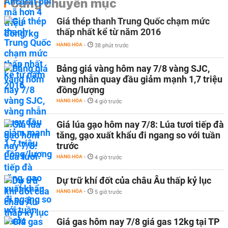
Cùng chuyên mục
Giá thép thanh Trung Quốc chạm mức
thấp nhất kể từ năm 2016
HÀNG HÓA
-
38 phút trước
Bảng giá vàng hôm nay 7/8 vàng SJC,
vàng nhẫn quay đầu giảm mạnh 1,7 triệu
đồng/lượng
HÀNG HÓA
-
4 giờ trước
Giá lúa gạo hôm nay 7/8: Lúa tươi tiếp đà
tăng, gạo xuất khẩu đi ngang so với tuần
trước
HÀNG HÓA
-
4 giờ trước
Dự trữ khí đốt của châu Âu thấp kỷ lục
HÀNG HÓA
-
5 giờ trước
Giá gas hôm nay 7/8 giá gas 12kg tại TP