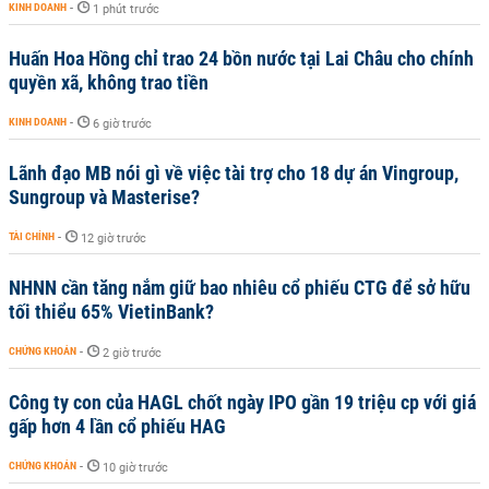
KINH DOANH
-
1 phút trước
Huấn Hoa Hồng chỉ trao 24 bồn nước tại Lai Châu cho chính
quyền xã, không trao tiền
KINH DOANH
-
6 giờ trước
Lãnh đạo MB nói gì về việc tài trợ cho 18 dự án Vingroup,
Sungroup và Masterise?
TÀI CHÍNH
-
12 giờ trước
NHNN cần tăng nắm giữ bao nhiêu cổ phiếu CTG để sở hữu
tối thiểu 65% VietinBank?
CHỨNG KHOÁN
-
2 giờ trước
Công ty con của HAGL chốt ngày IPO gần 19 triệu cp với giá
gấp hơn 4 lần cổ phiếu HAG
CHỨNG KHOÁN
-
10 giờ trước