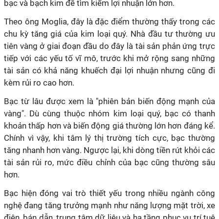
bạc và bạch kim để tìm kiếm lợi nhuận lớn hơn.
Theo ông Moglia, đây là đặc điểm thường thấy trong các
chu kỳ tăng giá của kim loại quý. Nhà đầu tư thường ưu
tiên vàng ở giai đoạn đầu do đây là tài sản phản ứng trực
tiếp với các yếu tố vĩ mô, trước khi mở rộng sang những
tài sản có khả năng khuếch đại lợi nhuận nhưng cũng đi
kèm rủi ro cao hơn.
Bạc từ lâu được xem là "phiên bản biến động mạnh của
vàng". Dù cùng thuộc nhóm kim loại quý, bạc có thanh
khoản thấp hơn và biến động giá thường lớn hơn đáng kể.
Chính vì vậy, khi tâm lý thị trường tích cực, bạc thường
tăng nhanh hơn vàng. Ngược lại, khi dòng tiền rút khỏi các
tài sản rủi ro, mức điều chỉnh của bạc cũng thường sâu
hơn.
Bạc hiện đóng vai trò thiết yếu trong nhiều ngành công
nghệ đang tăng trưởng mạnh như năng lượng mặt trời, xe
điện, bán dẫn, trung tâm dữ liệu và hạ tầng phục vụ trí tuệ