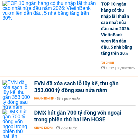
TOP 10 ngân
hàng có thu
nhập lãi thuần
cao nhất nửa
đầu năm 2026:
VietinBank
vươn lên dẫn
đầu, 5 nhà băng
tăng trên 30%
TÀI CHÍNH
-
15:12 | 05/08/2026
EVN đã xóa sạch lỗ lũy kế, thu gần
353.000 tỷ đồng sau nửa năm
DOANH NGHIỆP
-
1 phút trước
DMX hút gần 700 tỷ đồng vốn ngoại
trong phiên thứ hai lên HOSE
CHỨNG KHOÁN
-
2 giờ trước