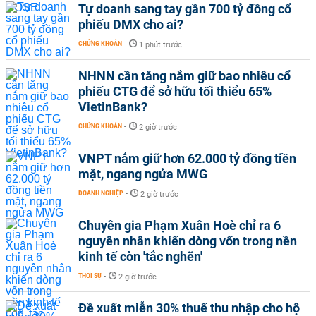
Tự doanh sang tay gần 700 tỷ đồng cổ
phiếu DMX cho ai?
CHỨNG KHOÁN
-
1 phút trước
NHNN cần tăng nắm giữ bao nhiêu cổ
phiếu CTG để sở hữu tối thiểu 65%
VietinBank?
CHỨNG KHOÁN
-
2 giờ trước
VNPT nắm giữ hơn 62.000 tỷ đồng tiền
mặt, ngang ngửa MWG
DOANH NGHIỆP
-
2 giờ trước
Chuyên gia Phạm Xuân Hoè chỉ ra 6
nguyên nhân khiến dòng vốn trong nền
kinh tế còn 'tắc nghẽn'
THỜI SỰ
-
2 giờ trước
Đề xuất miễn 30% thuế thu nhập cho hộ