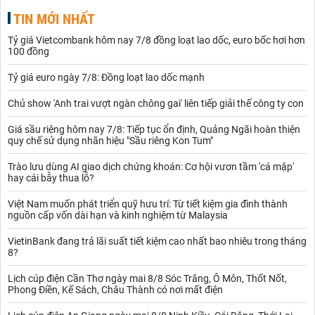
Kết thúc phiên giao dịch sáng nay, giá bạc 999 đang được ngân
TIN MỚI NHẤT
hàng thương mại cổ phần Đông á bank niêm yết ở hai chiều mua
vào bán ra lần lượt không có nhiều thay đổi so với ngày hôm qua.
Tỷ giá Vietcombank hôm nay 7/8 đồng loạt lao dốc, euro bốc hơi hơn
Trên thị trường kim loại quí khác, giá bạc giảm 0,3% xuống 15,07
100 đồng
USD/ounce, trong khi giá bạch kim giảm 2,5% xuống 765,10 USD.
Theo đó, giá bạc đã ghi nhận các tín hiệu kém tích cực khi chấp
Tỷ giá euro ngày 7/8: Đồng loạt lao dốc mạnh
nhận mất 1,9% xuống dưới mức 16,78 USD/ounce, và giảm hơn
7% trong tuần, mức giảm sâu nhất kể so với nhiều phiên giao dịch
Chủ show 'Anh trai vượt ngàn chông gai' liên tiếp giải thế công ty con
trước đó.
Giá sầu riêng hôm nay 7/8: Tiếp tục ổn định, Quảng Ngãi hoàn thiện
Giá vàng
thế giới trong phiên GD cũng đã giảm 2% xuống mức
quy chế sử dụng nhãn hiệu "Sầu riêng Kon Tum"
thấp, theo đó ghi nhận tuần giảm mạnh nhất trong gần ba năm.
Hãy tham khảo bảng giá bạc chi tiết dưới đây:
Trào lưu dùng AI giao dịch chứng khoán: Cơ hội vươn tầm 'cá mập'
Phân loại giá bạc ta, 925 hàng thật và giả mạo chính xác
hay cái bẫy thua lỗ?
nhất
Khái niệm Bạc ta được các chuyên gia định nghĩa chính là loại
Việt Nam muốn phát triển quỹ hưu trí: Từ tiết kiệm gia đình thành
bạc có chứa hàm lượng bạc nguyên chất chiếm đến 99% (chỉ 1%
nguồn cấp vốn dài hạn và kinh nghiệm từ Malaysia
là tạp chất klhác). Một số khu vực các tỉnh thành còn có tên gọi
khác chính là bạc 99.99%.
VietinBank đang trả lãi suất tiết kiệm cao nhất bao nhiêu trong tháng
Bạc ta có tính vật lý rất dễ nhận dạng bao gồm: Rất mềm, màu
8?
sắc đặc trưng và vô cùng dẻo. Trong trường hợp nếu chưa được
Lịch cúp điện Cần Thơ ngày mai 8/8 Sóc Trăng, Ô Môn, Thốt Nốt,
lâu chùi hay đánh bóng thì dễ thấy bạc sẽ có màu trắng bạc và
Phong Điền, Kế Sách, Châu Thành có nơi mất điện
đục, không bị rỉ sét.
Trong khi đó, bạc 925 sẽ chứa các thành phần bạc nguyên chất