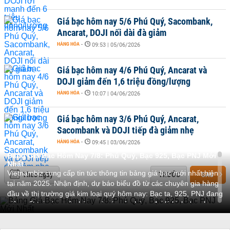
Giá bạc hôm nay 5/6 Phú Quý, Sacombank,
Ancarat, DOJI nối dài đà giảm
HÀNG HÓA
-
09:53 | 05/06/2026
Giá bạc hôm nay 4/6 Phú Quý, Ancarat và
DOJI giảm đến 1,6 triệu đồng/lượng
HÀNG HÓA
-
10:07 | 04/06/2026
Giá bạc hôm nay 3/6 Phú Quý, Ancarat,
Sacombank và DOJI tiếp đà giảm nhẹ
HÀNG HÓA
-
09:45 | 03/06/2026
Bảng Giá Bạc Hôm Nay 7/8: Phú Quý, Bạc 925, Bạc PNJ Mới
Nhất
Vietnambiz cung cấp tin tức thông tin bảng giá bạc mới nhất hiện
Theo ngày
TRƯỚC
SAU
tại năm 2025. Nhận định, dự báo biểu đồ từ các chuyên gia hàng
đầu về thị trường giá kim loại quý hôm nay: Bạc ta, 925, PNJ đang
niêm yết tại các ngân hàng và các cửa hàng đại lý kinh doanh
toàn quốc như: Tphcm, Hà Nội, Cà Mau, Đà nẵng...
Giá bạc hôm nay mua vào - bán ra bao nhiêu tiền 1 chỉ?