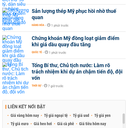
Sản lượng thép Mỹ phục hồi nhờ thuế
quan
HÀNG HÓA
-
1 phút trước
Chứng khoán Mỹ đồng loạt giảm điểm
khi giá dầu quay đầu tăng
QUỐC TẾ
-
1 phút trước
Tổng Bí thư, Chủ tịch nước: Làm rõ
trách nhiệm khi dự án chậm tiến độ, đội
vốn
THỜI SỰ
-
7 giờ trước
LIÊN KẾT NỔI BẬT
Giá vàng hôm nay
Tỷ giá ngoại tệ
Tỷ giá usd
Tỷ giá yen
Tỷ giá euro
Giá heo hơi
Giá cà phê
Giá tiêu hôm nay