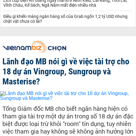
Lịch cúp điện An Giang ngày mai 8/8 Ninh Kiều, Cái Răng, Thới Lai,
chỉ 92.5%, còn 7.5% chứa hỗn hợp các tạp chất kim loại khác như
Vĩnh Châu, Kế Sách, Ngã Năm mất điện nhiều nhà
sắt, đồng, kẽm...nên thường có giá bán không cao so với loại bạc
ta, tuỳ theo khả năng tài chính mà bạn có thể lựa chọn cho mình
Điều gì khiến mảng ngân hàng số của Grab ngốn 1,2 tỷ USD nhưng
loại bạc phù hợp.
chật vật chưa có lãi?
Trên thị trường có nhiều cửa hàng kinh doanh các loại bạc Thái,
bạc xi nên việc phân biệt hàng giả, kém chất lượng vô cùng khó
khăn.
Sự biến động từ
tỷ giá usd hôm nay
chính là một trong những
nhân tố chính khiến cho bạc đang có nhiều biến động khi liên tục
chịu nhiều sức ép thị trường.
Lãnh đạo MB nói gì về việc tài trợ cho
Ngoài ra,
tỷ giá ngoại tệ
đang chi phối nền tài chính thế giới bên
18 dự án Vingroup, Sungroup và
cạnh vàng, bạc còn có thêm xăng dầu, khí đốt nhiêu liệu và đóng
vai trò vô cùng quan trọng trong sự bình ổn giá cả thị trường.
Masterise?
Tổng Giám đốc MB cho biết ngân hàng hiện có
tham gia tài trợ một dự án trong số 18 dự án đặc
biệt được loại trừ khỏi "room" tín dụng, tuy nhiên
việc tham gia hay không sẽ không ảnh hưởng lớn