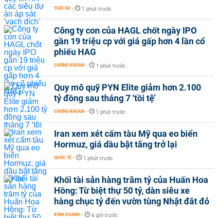
THỜI SỰ
-
1 phút trước
Công ty con của HAGL chốt ngày IPO
gần 19 triệu cp với giá gấp hơn 4 lần cổ
phiếu HAG
CHỨNG KHOÁN
-
1 phút trước
Quy mô quỹ PYN Elite giảm hơn 2.100
tỷ đồng sau tháng 7 ‘tồi tệ’
CHỨNG KHOÁN
-
1 phút trước
Iran xem xét cấm tàu Mỹ qua eo biển
Hormuz, giá dầu bật tăng trở lại
QUỐC TẾ
-
1 phút trước
Khối tài sản hàng trăm tỷ của Huấn Hoa
Hồng: Từ biệt thự 50 tỷ, dàn siêu xe
hàng chục tỷ đến vườn tùng Nhật đắt đỏ
KINH DOANH
-
6 giờ trước