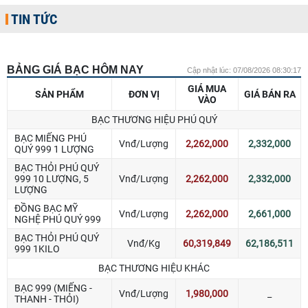
TIN TỨC
BẢNG GIÁ BẠC HÔM NAY
Cập nhật lúc: 07/08/2026 08:30:17
GIÁ MUA
SẢN PHẨM
ĐƠN VỊ
GIÁ BÁN RA
VÀO
BẠC THƯƠNG HIỆU PHÚ QUÝ
BẠC MIẾNG PHÚ
Vnđ/Lượng
2,262,000
2,332,000
QUÝ 999 1 LƯỢNG
BẠC THỎI PHÚ QUÝ
999 10 LƯỢNG, 5
Vnđ/Lượng
2,262,000
2,332,000
LƯỢNG
ĐỒNG BẠC MỸ
Vnđ/Lượng
2,262,000
2,661,000
NGHỆ PHÚ QUÝ 999
BẠC THỎI PHÚ QUÝ
Vnđ/Kg
60,319,849
62,186,511
999 1KILO
BẠC THƯƠNG HIỆU KHÁC
BẠC 999 (MIẾNG -
Vnđ/Lượng
1,980,000
_
THANH - THỎI)