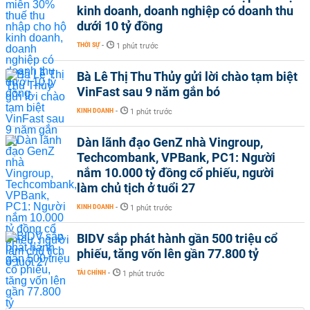
kinh doanh, doanh nghiệp có doanh thu
dưới 10 tỷ đồng
THỜI SỰ
-
1 phút trước
Bà Lê Thị Thu Thủy gửi lời chào tạm biệt
VinFast sau 9 năm gắn bó
KINH DOANH
-
1 phút trước
Dàn lãnh đạo GenZ nhà Vingroup,
Techcombank, VPBank, PC1: Người
nắm 10.000 tỷ đồng cổ phiếu, người
làm chủ tịch ở tuổi 27
KINH DOANH
-
1 phút trước
BIDV sắp phát hành gần 500 triệu cổ
phiếu, tăng vốn lên gần 77.800 tỷ
TÀI CHÍNH
-
1 phút trước