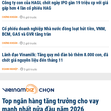
Công ty con của HAGL chốt ngày IPO gần 19 triệu cp với giá
gấp hơn 4 lần cổ phiếu HAG
CHỨNG KHOÁN
-
6 giờ trước
Cổ phiếu doanh nghiệp Nhà nước đồng loạt hút tiền, VNM,
BCM, GAS và GVR tăng trần
CHỨNG KHOÁN
-
2 giờ trước
Lãnh đạo Vinamilk: Tăng quy mô đàn bò thêm 8.000 con, đã
chốt giá nguyên liệu đến tháng 11
DOANH NGHIỆP
-
3 giờ trước
Top ngân hàng tăng trưởng cho vay
mạnh nhất nửa đầu năm 2026