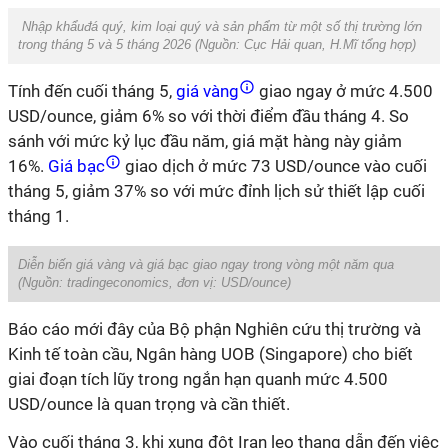
Nhập khẩuđá quý, kim loại quý và sản phẩm từ một số thị trường lớn
trong tháng 5 và 5 tháng 2026 (Nguồn: Cục Hải quan, H.Mĩ tổng hợp)
Tính đến cuối tháng 5,
giá vàng
giao ngay ở mức 4.500
USD/ounce, giảm 6% so với thời điểm đầu tháng 4. So
sánh với mức kỷ lục đầu năm, giá mặt hàng này giảm
16%.
Giá bạc
giao dịch ở mức 73 USD/ounce vào cuối
tháng 5, giảm 37% so với mức đỉnh lịch sử thiết lập cuối
tháng 1.
Diễn biến giá vàng và giá bạc giao ngay trong vòng một năm qua
(Nguồn: tradingeconomics, đơn vị: USD/ounce)
Báo cáo mới đây của Bộ phận Nghiên cứu thị trường và
Kinh tế toàn cầu, Ngân hàng UOB (Singapore) cho biết
giai đoạn tích lũy trong ngắn hạn quanh mức 4.500
USD/ounce là quan trọng và cần thiết.
Vào cuối tháng 3, khi xung đột Iran leo thang dẫn đến việc