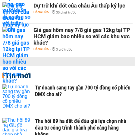
Dự trữ khí đốt của châu Âu thấp kỷ lục
HÀNG HÓA
-
35 phút trước
Giá gas hôm nay 7/8 giá gas 12kg tại TP
HCM giảm bao nhiêu so với các khu vực
khác?
HÀNG HÓA
-
3 giờ trước
Tin mới
Tự doanh sang tay gần 700 tỷ đồng cổ phiếu
DMX cho ai?
Thu hồi 89 ha đất để đấu giá lựa chọn nhà
đầu tư công trình thành phố cảng hàng
không