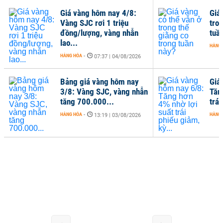
Giá vàng hôm nay 4/8:
Giá
Vàng SJC rơi 1 triệu
tro
đồng/lượng, vàng nhẫn
tuầ
lao...
HÀNG
HÀNG HÓA
-
07:37 | 04/08/2026
Bảng giá vàng hôm nay
Giá
3/8: Vàng SJC, vàng nhẫn
Tăn
tăng 700.000...
trái
HÀNG HÓA
-
HÀNG
13:19 | 03/08/2026