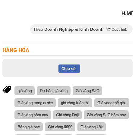
H.Mĩ
Theo
Doanh Nghiệp & Kinh Doanh
Copy link
HÀNG HÓA
Chia sẻ
giá vàng
Dự báo giá vàng
Giá vàng SJC
Giá vàng trong nước
giá vàng tuần tới
Giá vàng thế giới
Giá vàng hôm nay
Giá vàng Doji
Giá vàng SJC hôm nay
Bảng giá bạc
Giá vàng 9999
Giá vàng 18k