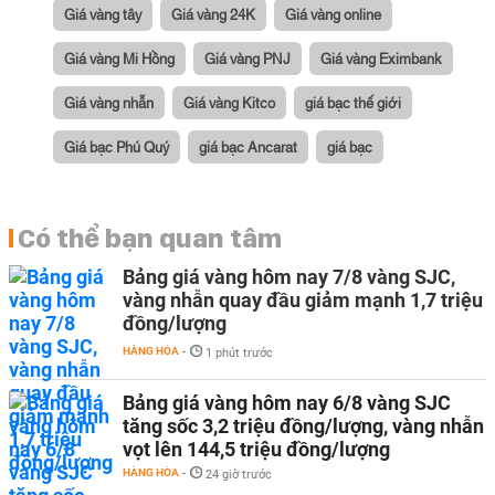
Giá vàng tây
Giá vàng 24K
Giá vàng online
Giá vàng Mi Hồng
Giá vàng PNJ
Giá vàng Eximbank
Giá vàng nhẫn
Giá vàng Kitco
giá bạc thế giới
Giá bạc Phú Quý
giá bạc Ancarat
giá bạc
Có thể bạn quan tâm
Bảng giá vàng hôm nay 7/8 vàng SJC,
vàng nhẫn quay đầu giảm mạnh 1,7 triệu
đồng/lượng
HÀNG HÓA
-
1 phút trước
Bảng giá vàng hôm nay 6/8 vàng SJC
tăng sốc 3,2 triệu đồng/lượng, vàng nhẫn
vọt lên 144,5 triệu đồng/lượng
HÀNG HÓA
-
24 giờ trước