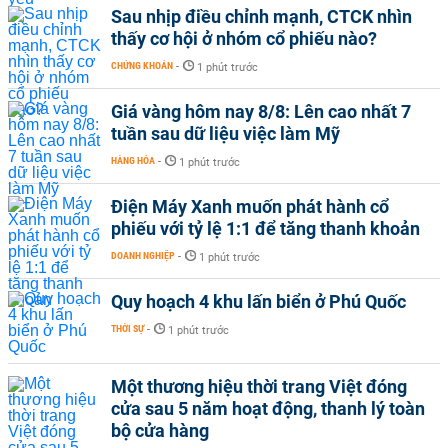
Sau nhịp điều chỉnh mạnh, CTCK nhìn
thấy cơ hội ở nhóm cổ phiếu nào?
CHỨNG KHOÁN
-
1 phút trước
Giá vàng hôm nay 8/8: Lên cao nhất 7
tuần sau dữ liệu việc làm Mỹ
HÀNG HÓA
-
1 phút trước
Điện Máy Xanh muốn phát hành cổ
phiếu với tỷ lệ 1:1 để tăng thanh khoản
DOANH NGHIỆP
-
1 phút trước
Quy hoạch 4 khu lấn biển ở Phú Quốc
THỜI SỰ
-
1 phút trước
Một thương hiệu thời trang Việt đóng
cửa sau 5 năm hoạt động, thanh lý toàn
bộ cửa hàng