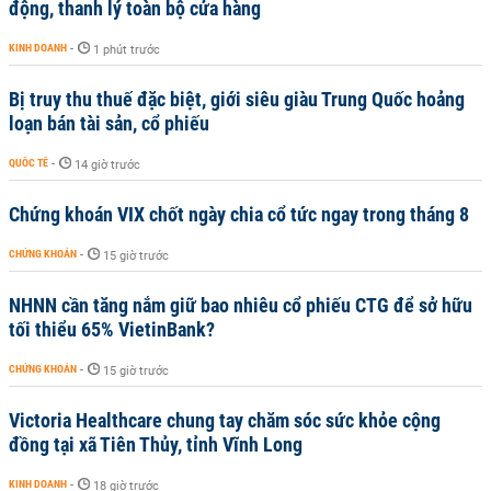
động, thanh lý toàn bộ cửa hàng
KINH DOANH
-
1 phút trước
Bị truy thu thuế đặc biệt, giới siêu giàu Trung Quốc hoảng
loạn bán tài sản, cổ phiếu
QUỐC TẾ
-
14 giờ trước
Chứng khoán VIX chốt ngày chia cổ tức ngay trong tháng 8
CHỨNG KHOÁN
-
15 giờ trước
NHNN cần tăng nắm giữ bao nhiêu cổ phiếu CTG để sở hữu
tối thiểu 65% VietinBank?
CHỨNG KHOÁN
-
15 giờ trước
Victoria Healthcare chung tay chăm sóc sức khỏe cộng
đồng tại xã Tiên Thủy, tỉnh Vĩnh Long
KINH DOANH
-
18 giờ trước