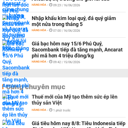
HÀNG HÓA
-
09:23 | 16/06/2026
Nhập khẩu kim loại quý, đá quý giảm
một nửa trong tháng 5
HÀNG HÓA
-
07:00 | 16/06/2026
Giá bạc hôm nay 15/6 Phú Quý,
Sacombank tiếp đà tăng mạnh, Ancarat
phi mã hơn 4 triệu đồng/kg
HÀNG HÓA
-
09:42 | 15/06/2026
Cùng chuyên mục
Thuế mới của Mỹ tạo thêm sức ép lên
thủy sản Việt
HÀNG HÓA
-
1 phút trước
Giá tiêu hôm nay 8/8: Tiêu Indonesia tiếp