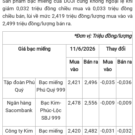
Sản phẩm bạc miếng của DOJI cũng không ngoại lệ khi
giảm 0,032 triệu đồng chiều mua và 0,033 triệu đồng
chiều bán, lùi về mức 2,419 triệu đồng/lượng mua vào và
2,499 triệu đồng/lượng bán ra.
*Đơn vị: Triệu đồng/lượng
Giá bạc miếng
11/6/2026
Thay đổi
Mua
Bán ra
Mua
Bán ra
vào
vào
Tập đoàn Phú
Bạc miếng
2,421
2,496
-0,035
-0,036
Quý
Phú Quý 999
Ngân hàng
Bạc Kim-
2,478
2,556
-0,009
-0,009
Sacombank
Phúc-Lộc
SBJ 999
Công ty Kim
Bạc miếng
2,420
2,482
-0,031
-0,032