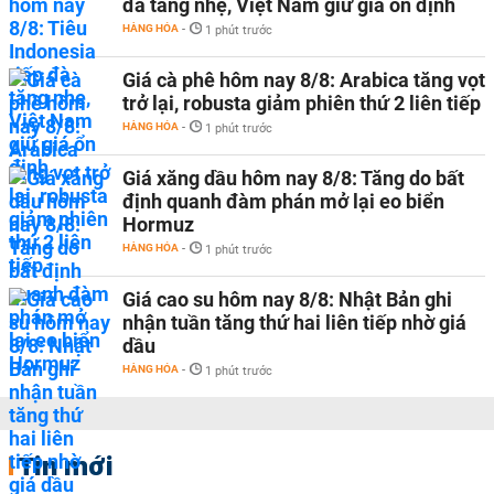
đà tăng nhẹ, Việt Nam giữ giá ổn định
HÀNG HÓA
-
1 phút trước
Giá cà phê hôm nay 8/8: Arabica tăng vọt
trở lại, robusta giảm phiên thứ 2 liên tiếp
HÀNG HÓA
-
1 phút trước
Giá xăng dầu hôm nay 8/8: Tăng do bất
định quanh đàm phán mở lại eo biển
Hormuz
HÀNG HÓA
-
1 phút trước
Giá cao su hôm nay 8/8: Nhật Bản ghi
nhận tuần tăng thứ hai liên tiếp nhờ giá
dầu
HÀNG HÓA
-
1 phút trước
Tin mới