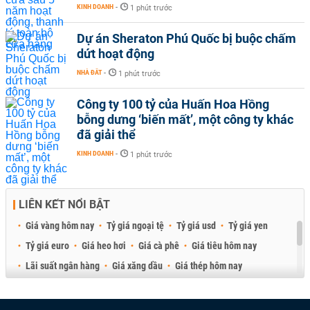
KINH DOANH
-
1 phút trước
Dự án Sheraton Phú Quốc bị buộc chấm
dứt hoạt động
NHÀ ĐẤT
-
1 phút trước
Công ty 100 tỷ của Huấn Hoa Hồng
bỗng dưng ‘biến mất’, một công ty khác
đã giải thể
KINH DOANH
-
1 phút trước
LIÊN KẾT NỔI BẬT
Giá vàng hôm nay
Tỷ giá ngoại tệ
Tỷ giá usd
Tỷ giá yen
Tỷ giá euro
Giá heo hơi
Giá cà phê
Giá tiêu hôm nay
Lãi suất ngân hàng
Giá xăng dầu
Giá thép hôm nay
Giá sầu riêng
Giá thịt heo
Giá gạo
Giá cao su
Best Retail Brokers
Diễn đàn đầu tư Việt Nam 2026