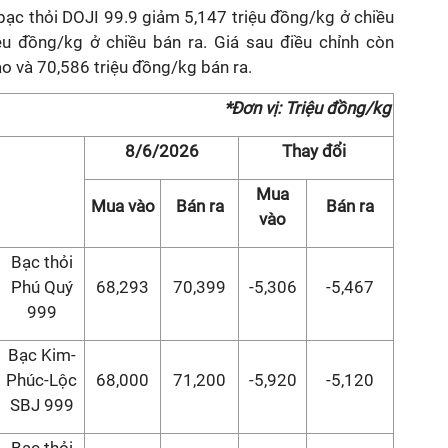
 bạc thỏi DOJI 99.9 giảm 5,147 triệu đồng/kg ở chiều
u đồng/kg ở chiều bán ra. Giá sau điều chỉnh còn
o và 70,586 triệu đồng/kg bán ra.
*Đơn vị: Triệu đồng/kg
8/6/2026
Thay đổi
Mua
Mua vào
Bán ra
Bán ra
vào
Bạc thỏi
Phú Quý
68,293
70,399
-5,306
-5,467
999
Bạc Kim-
Phúc-Lộc
68,000
71,200
-5,920
-5,120
SBJ 999