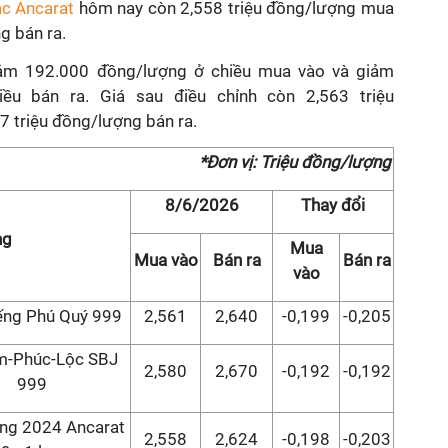
ạc Ancarat
hôm nay còn 2,558 triệu đồng/lượng mua
g bán ra.
iảm 192.000 đồng/lượng ở chiều mua vào và giảm
ều bán ra. Giá sau điều chỉnh còn 2,563 triệu
 triệu đồng/lượng bán ra.
*Đơn vị: Triệu đồng/lượng
8/6/2026
Thay đổi
ng
Mua
Mua vào
Bán ra
Bán ra
vào
ếng Phú Quý 999
2,561
2,640
-0,199
-0,205
m-Phúc-Lộc SBJ
2,580
2,670
-0,192
-0,192
999
ng 2024 Ancarat
2,558
2,624
-0,198
-0,203