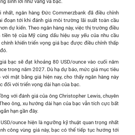
ông sinh lời như vàng và bạc.
i nhất, ngân hàng Đức Commerzbank đã điều chỉnh
i đoạn tới khi đánh giá môi trường lãi suất toàn cầu
hơn dự kiến. Theo ngân hàng này, việc thị trường điều
h tiền tệ của Mỹ cùng dấu hiệu suy yếu của nhu cầu
 chính khiến triển vọng giá bạc được điều chỉnh thấp
 đó.
iá bạc sẽ đạt khoảng 80 USD/ounce vào cuối năm
nce trong năm 2027. Dù hạ dự báo, mức giá mục tiêu
 với mặt bằng giá hiện nay, cho thấy ngân hàng này
c đối với triển vọng dài hạn của bạc.
ồng với đánh giá của ông Christopher Lewis, chuyên
 Theo ông, xu hướng dài hạn của bạc vẫn tích cực bất
ngắn hạn gần đây.
USD/ounce hiện là ngưỡng kỹ thuật quan trọng nhất
ành công vùng giá này, bạc có thể tiếp tục hướng tới