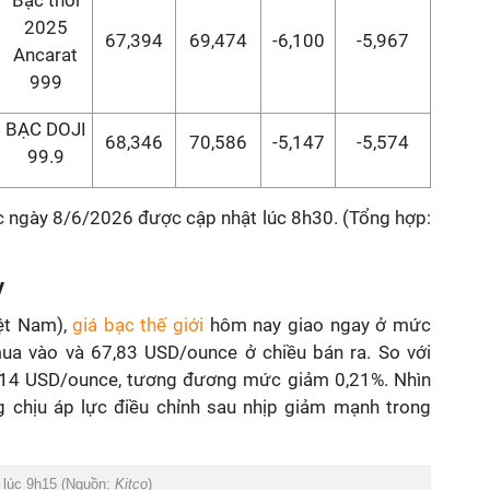
Bạc thỏi
2025
67,394
69,474
-6,100
-5,967
Ancarat
999
BẠC DOJI
68,346
70,586
-5,147
-5,574
99.9
c ngày 8/6/2026 được cập nhật lúc 8h30. (Tổng hợp:
y
iệt Nam),
giá bạc thế giới
hôm nay giao ngay ở mức
ua vào và 67,83 USD/ounce ở chiều bán ra. So với
0,14 USD/ounce, tương đương mức giảm 0,21%. Nhìn
ng chịu áp lực điều chỉnh sau nhịp giảm mạnh trong
y lúc 9h15 (Nguồn:
Kitco
)