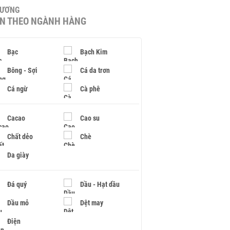
HƯƠNG
IN THEO NGÀNH HÀNG
Bạc
Bạch Kim
Bông - Sợi
Cá da trơn
Cá ngừ
Cà phê
Cacao
Cao su
Chất dẻo
Chè
Da giày
Đá quý
Dầu - Hạt dầu
Dầu mỏ
Dệt may
Điện