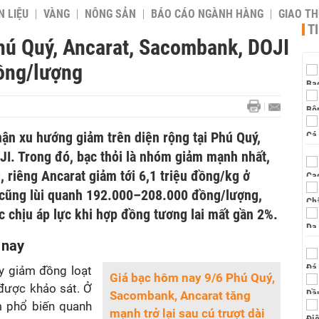
 LIỆU
VÀNG
NÔNG SẢN
BÁO CÁO NGÀNH HÀNG
GIAO T
T
hú Quý, Ancarat, Sacombank, DOJI
đồng/lượng
ận xu hướng giảm trên diện rộng tại Phú Quý,
I. Trong đó, bạc thỏi là nhóm giảm mạnh nhất,
 riêng Ancarat giảm tới 6,1 triệu đồng/kg ở
 cũng lùi quanh 192.000–208.000 đồng/lượng,
ục chịu áp lực khi hợp đồng tương lai mất gần 2%.
 nay
y giảm đồng loạt
Giá bạc hôm nay 9/6 Phú Quý,
được khảo sát. Ở
Sacombank, Ancarat tăng
 phổ biến quanh
mạnh trở lại sau cú trượt dài