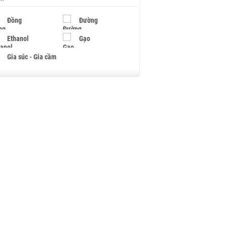
Đồng
Đường
Ethanol
Gạo
Gia súc - Gia cầm
Giấy
Gỗ
Hạt điều
Hồ tiêu - Hạt tiêu
Khí đốt
Kim loại khác
Mắc ca
Muối
Ngũ cốc
Nhựa - Hạt nhựa
Palladium
Phân bón