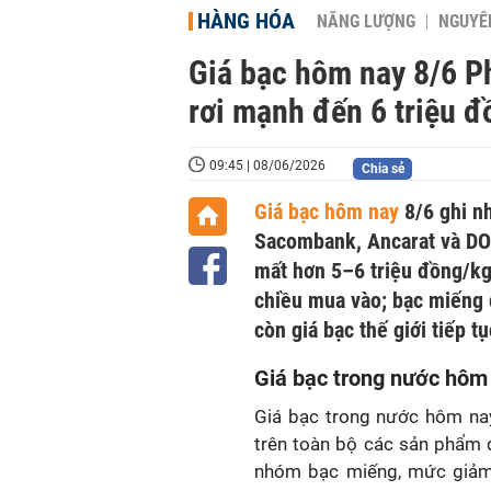
HÀNG HÓA
NĂNG LƯỢNG
NGUYÊN
Giá bạc hôm nay 8/6 P
rơi mạnh đến 6 triệu 
09:45 | 08/06/2026
Chia sẻ
Giá bạc hôm nay
8/6 ghi nh
Sacombank, Ancarat và DOJ
mất hơn 5–6 triệu đồng/kg,
chiều mua vào; bạc miếng
còn giá bạc thế giới tiếp t
Giá bạc trong nước hôm
Giá bạc trong nước hôm na
trên toàn bộ các sản phẩm 
nhóm bạc miếng, mức giảm