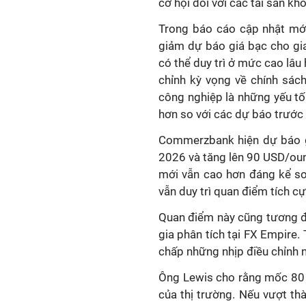
cơ hội đối với các tài sản kh
Trong báo cáo cập nhật mớ
giảm dự báo giá bạc cho gia
có thể duy trì ở mức cao lâu 
chỉnh kỳ vọng về chính sác
công nghiệp là những yếu tố
hơn so với các dự báo trước
Commerzbank hiện dự báo g
2026 và tăng lên 90 USD/ou
mới vẫn cao hơn đáng kể so
vẫn duy trì quan điểm tích cự
Quan điểm này cũng tương đ
gia phân tích tại FX Empire.
chấp những nhịp điều chỉnh 
Ông Lewis cho rằng mốc 80 
của thị trường. Nếu vượt th