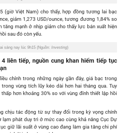
15 (giờ Việt Nam) cho thấy, hợp đồng tương lai bạc
ce, giảm 1,273 USD/ounce, tương đương 1,84% so
n tăng mạnh ở nhịp giảm cho thấy lực bán xuất hiện
 hồi sau đó còn yếu.
lai sáng nay lúc 9h15 (Nguồn:
Investing
)
4 liên tiếp, nguồn cung khan hiếm tiếp tục
hạn
 điều chỉnh trong những ngày gần đây, giá bạc trong
trong vùng tích lũy kéo dài hơn hai tháng qua. Tuy
n thấp hơn khoảng 30% so với vùng đỉnh thiết lập hồi
ng chịu tác động từ sự thay đổi trong kỳ vọng chính
cơ lạm phát duy trì ở mức cao cùng khả năng Cục Dự
tục giữ lãi suất ở vùng cao đang làm gia tăng chi phí