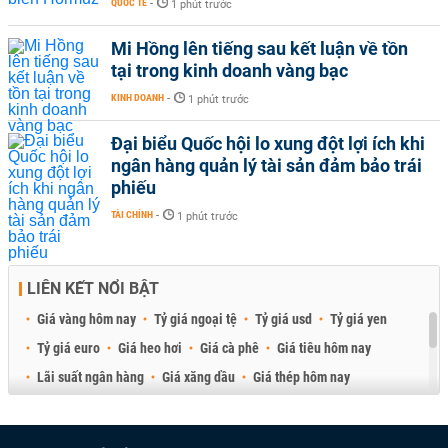
QUỐC TẾ
-
1 phút trước
Mi Hồng lên tiếng sau kết luận về tồn
tại trong kinh doanh vàng bạc
KINH DOANH
-
1 phút trước
Đại biểu Quốc hội lo xung đột lợi ích khi
ngân hàng quản lý tài sản đảm bảo trái
phiếu
TÀI CHÍNH
-
1 phút trước
LIÊN KẾT NỔI BẬT
Giá vàng hôm nay
Tỷ giá ngoại tệ
Tỷ giá usd
Tỷ giá yen
Tỷ giá euro
Giá heo hơi
Giá cà phê
Giá tiêu hôm nay
Lãi suất ngân hàng
Giá xăng dầu
Giá thép hôm nay
Giá sầu riêng
Giá thịt heo
Giá gạo
Giá cao su
Best Retail Brokers
Diễn đàn đầu tư Việt Nam 2026