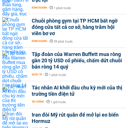
KINH DOANH
-
1 phút trước
Chuỗi phòng gym tại TP HCM bất ngờ
đóng cửa tất cả cơ sở, hàng trăm hội
viên bơ vơ
KINH DOANH
-
39 phút trước
Tập đoàn của Warren Buffett mua ròng
gần 20 tỷ USD cổ phiếu, chấm dứt chuỗi
bán ròng 14 quý
QUỐC TẾ
-
1 phút trước
Tác nhân AI khởi đầu chu kỳ mới của thị
trường tiền điện tử
TÀI CHÍNH
-
1 giờ trước
Iran đòi Mỹ rút quân để mở lại eo biển
Hormuz