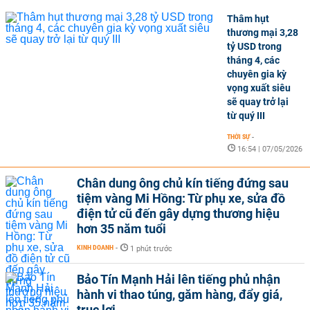
Thâm hụt
thương mại 3,28
tỷ USD trong
tháng 4, các
chuyên gia kỳ
vọng xuất siêu
sẽ quay trở lại
từ quý III
THỜI SỰ
-
16:54 | 07/05/2026
Chân dung ông chủ kín tiếng đứng sau
tiệm vàng Mi Hồng: Từ phụ xe, sửa đồ
điện tử cũ đến gây dựng thương hiệu
hơn 35 năm tuổi
KINH DOANH
-
1 phút trước
Bảo Tín Mạnh Hải lên tiếng phủ nhận
hành vi thao túng, găm hàng, đẩy giá,
trục lợi