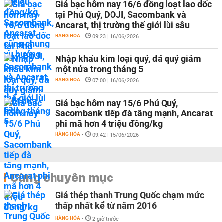
Giá bạc hôm nay 16/6 đồng loạt lao dốc
tại Phú Quý, DOJI, Sacombank và
Ancarat, thị trường thế giới lùi sâu
HÀNG HÓA
-
09:23 | 16/06/2026
Nhập khẩu kim loại quý, đá quý giảm
một nửa trong tháng 5
HÀNG HÓA
-
07:00 | 16/06/2026
Giá bạc hôm nay 15/6 Phú Quý,
Sacombank tiếp đà tăng mạnh, Ancarat
phi mã hơn 4 triệu đồng/kg
HÀNG HÓA
-
09:42 | 15/06/2026
Cùng chuyên mục
Giá thép thanh Trung Quốc chạm mức
thấp nhất kể từ năm 2016
HÀNG HÓA
-
2 giờ trước