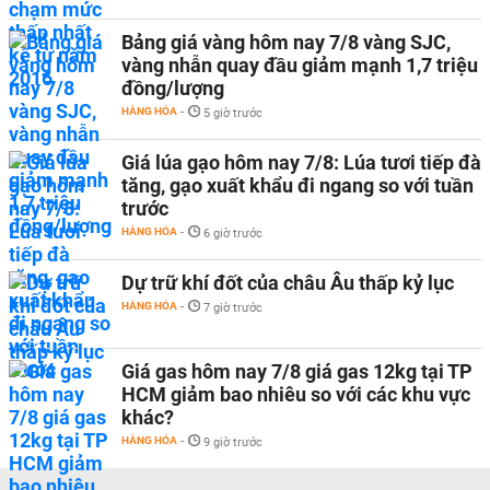
Bảng giá vàng hôm nay 7/8 vàng SJC,
vàng nhẫn quay đầu giảm mạnh 1,7 triệu
đồng/lượng
HÀNG HÓA
-
5 giờ trước
Giá lúa gạo hôm nay 7/8: Lúa tươi tiếp đà
tăng, gạo xuất khẩu đi ngang so với tuần
trước
HÀNG HÓA
-
6 giờ trước
Dự trữ khí đốt của châu Âu thấp kỷ lục
HÀNG HÓA
-
7 giờ trước
Giá gas hôm nay 7/8 giá gas 12kg tại TP
HCM giảm bao nhiêu so với các khu vực
khác?
HÀNG HÓA
-
9 giờ trước