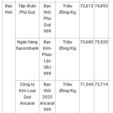
Bạc
Tập đoàn
Bạc
Triệu
72,613
74,853
thỏi
Phú Quý
thỏi
đồng/Kg
Phú
Quý
999
Ngân hàng
Bạc
Triệu
73,680
75,920
1
Sacombank
Kim-
đồng/Kg
Phúc-
Lộc
SBJ
999
Công ty
Bạc
Triệu
71,544
73,714
Kim Loại
thỏi
đồng/Kg
Quý
2025
Ancarat
Ancarat
999