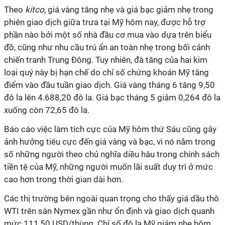
Theo
kitco
, giá vàng tăng nhẹ và giá bạc giảm nhẹ trong
phiên giao dịch giữa trưa tại Mỹ hôm nay, được hỗ trợ
phần nào bởi một số nhà đầu cơ mua vào dựa trên biểu
đồ, cũng như nhu cầu trú ẩn an toàn nhẹ trong bối cảnh
chiến tranh Trung Đông. Tuy nhiên, đà tăng của hai kim
loại quý này bị hạn chế do chỉ số chứng khoán Mỹ tăng
điểm vào đầu tuần giao dịch. Giá vàng tháng 6 tăng 9,50
đô la lên 4.688,20 đô la. Giá bạc tháng 5 giảm 0,264 đô la
xuống còn 72,65 đô la.
Báo cáo việc làm tích cực của Mỹ hôm thứ Sáu cũng gây
ảnh hưởng tiêu cực đến giá vàng và bạc, vì nó nằm trong
số những người theo chủ nghĩa diều hâu trong chính sách
tiền tệ của Mỹ, những người muốn lãi suất duy trì ở mức
cao hơn trong thời gian dài hơn.
Các thị trường bên ngoài quan trọng cho thấy giá dầu thô
WTI trên sàn Nymex gần như ổn định và giao dịch quanh
mức 111,50 USD/thùng. Chỉ số đô la Mỹ giảm nhẹ hôm