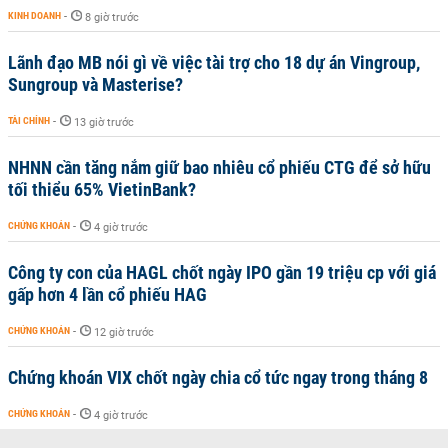
KINH DOANH
-
8 giờ trước
Lãnh đạo MB nói gì về việc tài trợ cho 18 dự án Vingroup,
Sungroup và Masterise?
TÀI CHÍNH
-
13 giờ trước
NHNN cần tăng nắm giữ bao nhiêu cổ phiếu CTG để sở hữu
tối thiểu 65% VietinBank?
CHỨNG KHOÁN
-
4 giờ trước
Công ty con của HAGL chốt ngày IPO gần 19 triệu cp với giá
gấp hơn 4 lần cổ phiếu HAG
CHỨNG KHOÁN
-
12 giờ trước
Chứng khoán VIX chốt ngày chia cổ tức ngay trong tháng 8
CHỨNG KHOÁN
-
4 giờ trước