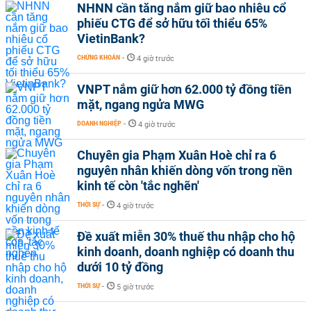
NHNN cần tăng nắm giữ bao nhiêu cổ
phiếu CTG để sở hữu tối thiểu 65%
VietinBank?
CHỨNG KHOÁN
-
4 giờ trước
VNPT nắm giữ hơn 62.000 tỷ đồng tiền
mặt, ngang ngửa MWG
DOANH NGHIỆP
-
4 giờ trước
Chuyên gia Phạm Xuân Hoè chỉ ra 6
nguyên nhân khiến dòng vốn trong nền
kinh tế còn 'tắc nghẽn'
THỜI SỰ
-
4 giờ trước
Đề xuất miễn 30% thuế thu nhập cho hộ
kinh doanh, doanh nghiệp có doanh thu
dưới 10 tỷ đồng
THỜI SỰ
-
5 giờ trước