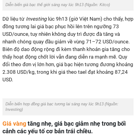
Diễn biến giá bạc thế giới sáng nay lúc 9h13 (Nguồn:
Kitco
)
Dữ liệu từ
Investing
lúc 9h13 (giờ Việt Nam) cho thấy, hợp
đồng tương lai giá bạc phục hồi lên trên ngưỡng 73
USD/ounce, tuy nhiên không duy trì được đà tăng và
nhanh chóng quay đầu giảm về vùng 71–72 USD/ounce.
Biên độ dao động rộng đi kèm thanh khoản gia tăng cho
thấy hoạt động chốt lời vẫn đang diễn ra mạnh mẽ. Quy
đổi theo đơn vị lớn hơn, giá bạc hiện tương đương khoảng
2.308 USD/kg, trong khi giá theo tael đạt khoảng 87,24
USD.
Diễn biến hợp đồng giá bạc tương lai sáng nay lúc 9h13 (Nguồn:
Investing
)
Giá vàng
tăng nhẹ, giá bạc giảm nhẹ trong bối
cảnh các yếu tố cơ bản trái chiều.