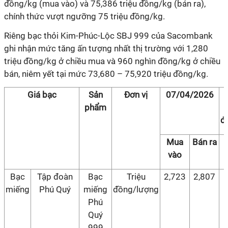
đồng/kg (mua vào) và 75,386 triệu đồng/kg (bán ra),
chính thức vượt ngưỡng 75 triệu đồng/kg.
Riêng bạc thỏi Kim-Phúc-Lộc SBJ 999 của Sacombank
ghi nhận mức tăng ấn tượng nhất thị trường với 1,280
triệu đồng/kg ở chiều mua và 960 nghìn đồng/kg ở chiều
bán, niêm yết tại mức 73,680 – 75,920 triệu đồng/kg.
Giá bạc
Sản
Đơn vị
07/04/2026
phẩm
đ
Mua
Bán ra
vào
Bạc
Tập đoàn
Bạc
Triệu
2,723
2,807
miếng
Phú Quý
miếng
đồng/lượng
Phú
Quý
999