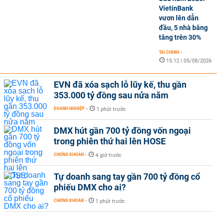
VietinBank
vươn lên dẫn
đầu, 5 nhà băng
tăng trên 30%
TÀI CHÍNH
-
15:12 | 05/08/2026
EVN đã xóa sạch lỗ lũy kế, thu gần
353.000 tỷ đồng sau nửa năm
DOANH NGHIỆP
-
1 phút trước
DMX hút gần 700 tỷ đồng vốn ngoại
trong phiên thứ hai lên HOSE
CHỨNG KHOÁN
-
4 giờ trước
Tự doanh sang tay gần 700 tỷ đồng cổ
phiếu DMX cho ai?
CHỨNG KHOÁN
-
1 phút trước