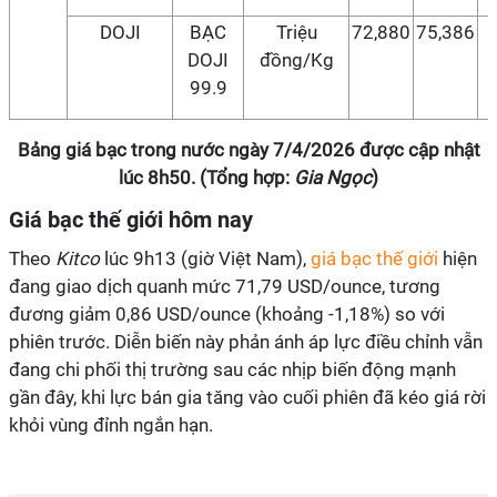
DOJI
BẠC
Triệu
72,880
75,386
DOJI
đồng/Kg
99.9
Bảng giá bạc trong nước ngày 7/4/2026 được cập nhật
lúc 8h50. (Tổng hợp:
Gia Ngọc
)
Giá bạc thế giới hôm nay
Theo
Kitco
lúc 9h13 (giờ Việt Nam),
giá bạc thế giới
hiện
đang giao dịch quanh mức 71,79 USD/ounce, tương
đương giảm 0,86 USD/ounce (khoảng -1,18%) so với
phiên trước. Diễn biến này phản ánh áp lực điều chỉnh vẫn
đang chi phối thị trường sau các nhịp biến động mạnh
gần đây, khi lực bán gia tăng vào cuối phiên đã kéo giá rời
khỏi vùng đỉnh ngắn hạn.