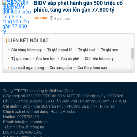
BIDV sắp phát hành gần 500 triệu cổ
phiếu, tăng vốn lên gần 77.800 tỷ
TÀI CHÍNH
-
5 giờ trước
LIÊN KẾT NỔI BẬT
Giá vàng hôm nay
Tỷ giá ngoại tệ
Tỷ giá usd
Tỷ giá yen
Tỷ giá euro
Giá heo hơi
Giá cà phê
Giá tiêu hôm nay
Lãi suất ngân hàng
Giá xăng dầu
Giá thép hôm nay
Giá sầu riêng
Giá thịt heo
Giá gạo
Giá cao su
Best Retail Brokers
Diễn đàn đầu tư Việt Nam 2026
Trang TTĐTTH của công ty VietNewsCorp
Giấy phép số 3323/GP-TTĐT do Sở VH&TT TP.HCM cấp ngày 20/3/2026
Lầu 5 - Compa Building - 293 Điện Biên Phủ - Phường Gia Định - TP.HCM
Chi nhánh:
Số 5 - Khu 38A Trần Phú - Phường Ba Đình - TP. Hà Nội
Chịu trách nhiệm nội dung:
Hoàng Hữu Lợi
Hotline:
0975798489
Email:
info@vietnambiz.vn
Trách nhiệm về thông tin
DỊCH VỤ QUẢNG CÁO