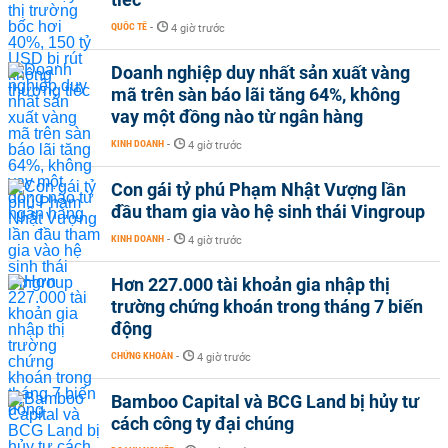
QUỐC TẾ
-
4 giờ trước
Doanh nghiệp duy nhất sản xuất vàng
mã trên sàn báo lãi tăng 64%, không
vay một đồng nào từ ngân hàng
KINH DOANH
-
4 giờ trước
Con gái tỷ phú Phạm Nhật Vượng lần
đầu tham gia vào hệ sinh thái Vingroup
KINH DOANH
-
4 giờ trước
Hơn 227.000 tài khoản gia nhập thị
trường chứng khoán trong tháng 7 biến
động
CHỨNG KHOÁN
-
4 giờ trước
Bamboo Capital và BCG Land bị hủy tư
cách công ty đại chúng