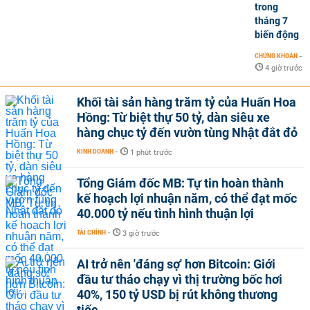
trong
tháng 7
biến động
CHỨNG KHOÁN
-
4 giờ trước
Khối tài sản hàng trăm tỷ của Huấn Hoa
Hồng: Từ biệt thự 50 tỷ, dàn siêu xe
hàng chục tỷ đến vườn tùng Nhật đắt đỏ
KINH DOANH
-
1 phút trước
Tổng Giám đốc MB: Tự tin hoàn thành
kế hoạch lợi nhuận năm, có thể đạt mốc
40.000 tỷ nếu tình hình thuận lợi
TÀI CHÍNH
-
3 giờ trước
AI trở nên 'đáng sợ' hơn Bitcoin: Giới
đầu tư tháo chạy vì thị trường bốc hơi
40%, 150 tỷ USD bị rút không thương
tiếc