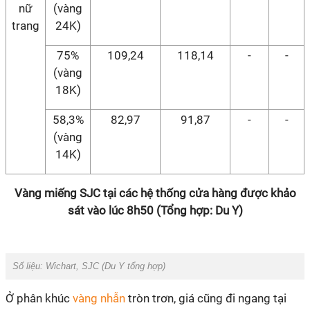
nữ
(vàng
trang
24K)
75%
109,24
118,14
-
-
(vàng
18K)
58,3%
82,97
91,87
-
-
(vàng
14K)
Vàng miếng SJC tại các hệ thống cửa hàng được khảo
sát vào lúc 8h50 (Tổng hợp: Du Y)
Số liệu: Wichart, SJC (Du Y tổng hợp)
Ở phân khúc
vàng nhẫn
tròn trơn, giá cũng đi ngang tại