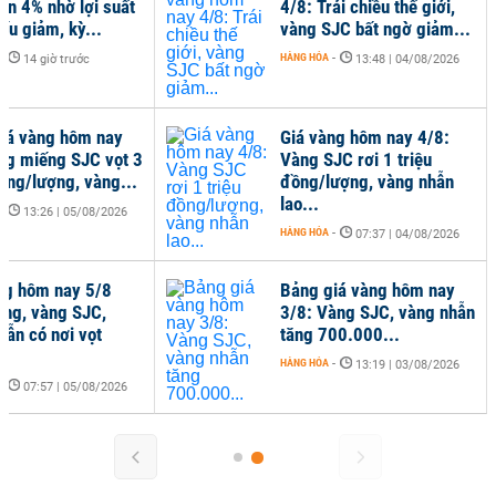
ơn 4% nhờ lợi suất
4/8: Trái chiều thế giới,
iếu giảm, kỳ...
vàng SJC bất ngờ giảm...
-
HÀNG HÓA
-
14 giờ trước
13:48 | 04/08/2026
iá vàng hôm nay
Giá vàng hôm nay 4/8:
ng miếng SJC vọt 3
Vàng SJC rơi 1 triệu
đồng/lượng, vàng...
đồng/lượng, vàng nhẫn
lao...
-
13:26 | 05/08/2026
HÀNG HÓA
-
07:37 | 04/08/2026
ng hôm nay 5/8
Bảng giá vàng hôm nay
óng, vàng SJC,
3/8: Vàng SJC, vàng nhẫn
hẫn có nơi vọt
tăng 700.000...
HÀNG HÓA
-
13:19 | 03/08/2026
-
07:57 | 05/08/2026