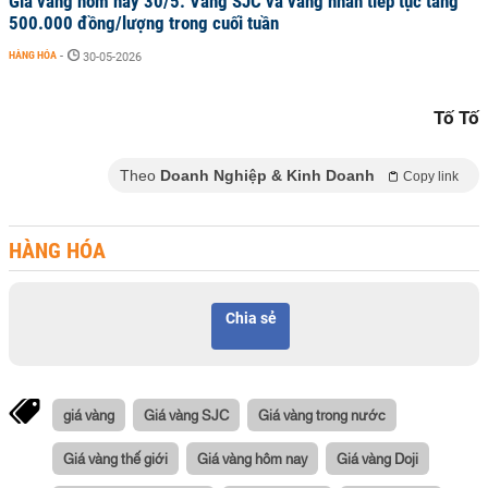
Giá vàng hôm nay 30/5: Vàng SJC và vàng nhẫn tiếp tục tăng
500.000 đồng/lượng trong cuối tuần
HÀNG HÓA
-
30-05-2026
Tố Tố
Theo
Doanh Nghiệp & Kinh Doanh
Copy link
HÀNG HÓA
Chia sẻ
giá vàng
Giá vàng SJC
Giá vàng trong nước
Giá vàng thế giới
Giá vàng hôm nay
Giá vàng Doji