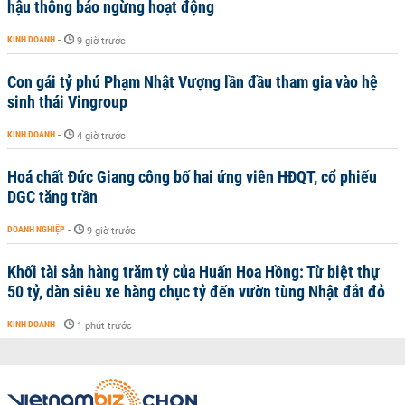
hậu thông báo ngừng hoạt động
KINH DOANH
-
9 giờ trước
Con gái tỷ phú Phạm Nhật Vượng lần đầu tham gia vào hệ
sinh thái Vingroup
KINH DOANH
-
4 giờ trước
Hoá chất Đức Giang công bố hai ứng viên HĐQT, cổ phiếu
DGC tăng trần
DOANH NGHIỆP
-
9 giờ trước
Khối tài sản hàng trăm tỷ của Huấn Hoa Hồng: Từ biệt thự
50 tỷ, dàn siêu xe hàng chục tỷ đến vườn tùng Nhật đắt đỏ
KINH DOANH
-
1 phút trước