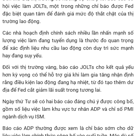
hội việc làm JOLTs, một trong những chỉ báo được Fed
đặc biệt quan tâm để đánh giá mức độ thắt chặt của thị
trường lao động.
Các nhà hoạch định chính sách nhiều lần nhấn mạnh số
lượng việc làm đang tuyển dụng là thước đo quan trọng
để xác định liệu nhu cầu lao động còn duy trì sức mạnh
hay đang suy yếu.
Đối với thị trường vàng, báo cáo JOLTs cho kết quả yếu
hơn kỳ vọng có thể hỗ trợ giá khi làm gia tăng nhận định
rằng điều kiện lao động đang hạ nhiệt, từ đó tạo thêm dư
địa để Fed cắt giảm lãi suất trong tương lai.
Ngày thứ Tư sẽ có hai báo cáo đáng chú ý được công bố,
gồm số liệu việc làm khu vực tư nhân ADP và chỉ số PMI
ngành dịch vụ ISM.
Báo cáo ADP thường được xem là chỉ báo sớm cho dữ
liệu việc làm chính thức công bố vào cuối tuần. Mặc dù số