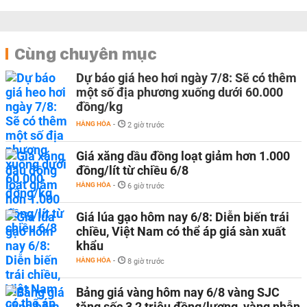
Cùng chuyên mục
Dự báo giá heo hơi ngày 7/8: Sẽ có thêm
một số địa phương xuống dưới 60.000
đồng/kg
HÀNG HÓA
-
2 giờ trước
Giá xăng dầu đồng loạt giảm hơn 1.000
đồng/lít từ chiều 6/8
HÀNG HÓA
-
6 giờ trước
Giá lúa gạo hôm nay 6/8: Diễn biến trái
chiều, Việt Nam có thể áp giá sàn xuất
khẩu
HÀNG HÓA
-
8 giờ trước
Bảng giá vàng hôm nay 6/8 vàng SJC
tăng sốc 3,2 triệu đồng/lượng, vàng nhẫn