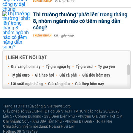
DOANH NGHIỆP
-
6 giờ trước
Thị trường thường ‘phất lên’ trong tháng
8, nhóm ngành nào có tiềm năng dẫn
sóng?
CHỨNG KHOÁN
-
6 giờ trước
LIÊN KẾT NỔI BẬT
Giá vàng hôm nay
Tỷ giá ngoại tệ
Tỷ giá usd
Tỷ giá yen
Tỷ giá euro
Giá heo hơi
Giá cà phê
Giá tiêu hôm nay
Lãi suất ngân hàng
Giá xăng dầu
Giá thép hôm nay
Giá sầu riêng
Giá thịt heo
Giá gạo
Giá cao su
Best Retail Brokers
Diễn đàn đầu tư Việt Nam 2026
Trang TTĐTTH của công ty VietNewsCorp
Giấy phép số 3323/GP-TTĐT do Sở VH&TT TP.HCM cấp ngày 20/3/2026
Lầu 5 - Compa Building - 293 Điện Biên Phủ - Phường Gia Định - TP.HCM
Chi nhánh:
Số 5 - Khu 38A Trần Phú - Phường Ba Đình - TP. Hà Nội
Chịu trách nhiệm nội dung:
Hoàng Hữu Lợi
Hotline:
0975798489