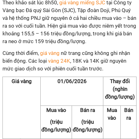
Theo khảo sát lúc 8h50,
giá vàng miếng SJC
tại Công ty
Vàng bạc Đá quý Sài Gòn (SJC), Tập đoàn Doji, Phú Quý
và hệ thống PNJ giữ nguyên ở cả hai chiều mua vào – bán
ra so với cuối tuần. Hiện giá mua vào được niêm yết trong
khoảng 155,5 – 156 triệu đồng/lượng, trong khi giá bán
ra neo ở mức 159 triệu đồng/lượng.
Cùng thời điểm,
giá vàng
nữ trang cũng không ghi nhận
biến động. Các loại
vàng 24K
, 18K và 14K giữ nguyên
mức giao dịch so với phiên cuối tuần trước.
Giá vàng
01/06/2026
Thay đổi
(nghìn
đồng/lượng)
Mua vào
Bán ra
Mua
Bán
vào
ra
(triệu
(triệu
đồng/lượng)
đồng/lượng)