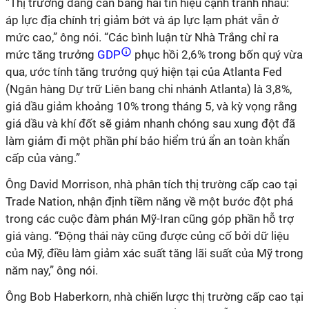
“Thị trường đang cân bằng hai tín hiệu cạnh tranh nhau:
áp lực địa chính trị giảm bớt và áp lực lạm phát vẫn ở
mức cao,” ông nói. “Các bình luận từ Nhà Trắng chỉ ra
mức tăng trưởng
GDP
phục hồi 2,6% trong bốn quý vừa
qua, ước tính tăng trưởng quý hiện tại của Atlanta Fed
(Ngân hàng Dự trữ Liên bang chi nhánh Atlanta) là 3,8%,
giá dầu giảm khoảng 10% trong tháng 5, và kỳ vọng rằng
giá dầu và khí đốt sẽ giảm nhanh chóng sau xung đột đã
làm giảm đi một phần phí bảo hiểm trú ẩn an toàn khẩn
cấp của vàng.”
Ông David Morrison, nhà phân tích thị trường cấp cao tại
Trade Nation, nhận định tiềm năng về một bước đột phá
trong các cuộc đàm phán Mỹ-Iran cũng góp phần hỗ trợ
giá vàng. “Động thái này cũng được củng cố bởi dữ liệu
của Mỹ, điều làm giảm xác suất tăng lãi suất của Mỹ trong
năm nay,” ông nói.
Ông Bob Haberkorn, nhà chiến lược thị trường cấp cao tại