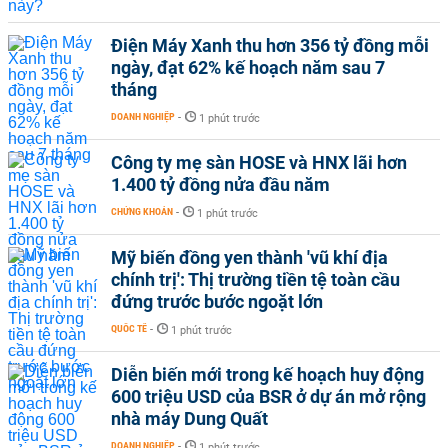
Điện Máy Xanh thu hơn 356 tỷ đồng mỗi
ngày, đạt 62% kế hoạch năm sau 7
tháng
DOANH NGHIỆP
-
1 phút trước
Công ty mẹ sàn HOSE và HNX lãi hơn
1.400 tỷ đồng nửa đầu năm
CHỨNG KHOÁN
-
1 phút trước
Mỹ biến đồng yen thành 'vũ khí địa
chính trị': Thị trường tiền tệ toàn cầu
đứng trước bước ngoặt lớn
QUỐC TẾ
-
1 phút trước
Diễn biến mới trong kế hoạch huy động
600 triệu USD của BSR ở dự án mở rộng
nhà máy Dung Quất
DOANH NGHIỆP
-
1 phút trước