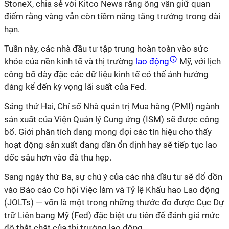
StoneX, chia sẻ với Kitco News rằng ông vẫn giữ quan
điểm rằng vàng vẫn còn tiềm năng tăng trưởng trong dài
hạn.
Tuần này, các nhà đầu tư tập trung hoàn toàn vào sức
khỏe của nền kinh tế và thị trường
lao động
Mỹ, với lịch
công bố dày đặc các dữ liệu kinh tế có thể ảnh hưởng
đáng kể đến kỳ vọng lãi suất của Fed.
Sáng thứ Hai, Chỉ số Nhà quản trị Mua hàng (PMI) ngành
sản xuất của Viện Quản lý Cung ứng (ISM) sẽ được công
bố. Giới phân tích đang mong đợi các tín hiệu cho thấy
hoạt động sản xuất đang dần ổn định hay sẽ tiếp tục lao
dốc sâu hơn vào đà thu hẹp.
Sang ngày thứ Ba, sự chú ý của các nhà đầu tư sẽ đổ dồn
vào Báo cáo Cơ hội Việc làm và Tỷ lệ Khấu hao Lao động
(JOLTs) — vốn là một trong những thước đo được Cục Dự
trữ Liên bang Mỹ (Fed) đặc biệt ưu tiên để đánh giá mức
độ thắt chặt của thị trường lao động.