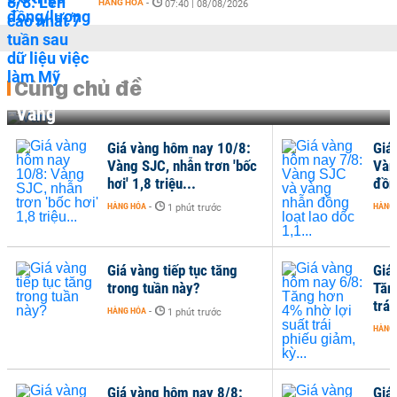
HÀNG HÓA
-
07:40 | 08/08/2026
Cùng chủ đề
Vàng
Giá vàng hôm nay 10/8:
Giá
Vàng SJC, nhẫn trơn 'bốc
Vàn
hơi' 1,8 triệu...
đồng
HÀNG HÓA
-
HÀNG
1 phút trước
Giá vàng tiếp tục tăng
Giá
trong tuần này?
Tăn
trái
HÀNG HÓA
-
1 phút trước
HÀNG
Giá vàng hôm nay 8/8:
Giá