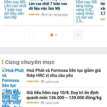
Lên cao nhất 7 tuần sau
tăn
dữ liệu việc làm Mỹ
vàn
2,5.
HÀNG HÓA
-
07:40 | 08/08/2026
HÀNG
Cùng chuyên mục
Hoà Phát và Formosa liên tục giảm giá
thép HRC vì nhu cầu yếu
HÀNG HÓA
-
1 phút trước
Giá tiêu hôm nay 10/8: Duy trì ổn định
quanh mốc 136.000 – 139.000 đồng/kg
HÀNG HÓA
-
1 phút trước