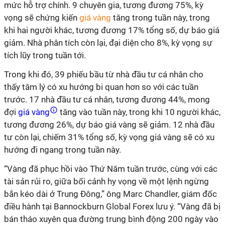
mức hỗ trợ chính. 9 chuyên gia, tương đương 75%, kỳ
vọng sẽ chứng kiến
giá vàng
tăng trong tuần này, trong
khi hai người khác, tương đương 17% tổng số, dự báo giá
giảm. Nhà phân tích còn lại, đại diện cho 8%, kỳ vọng sự
tích lũy trong tuần tới.
Trong khi đó, 39 phiếu bầu từ nhà đầu tư cá nhân cho
thấy tâm lý có xu hướng bi quan hơn so với các tuần
trước. 17 nhà đầu tư cá nhân, tương đương 44%, mong
đợi
giá vàng
tăng vào tuần này, trong khi 10 người khác,
tương đương 26%, dự báo giá vàng sẽ giảm. 12 nhà đầu
tư còn lại, chiếm 31% tổng số, kỳ vọng giá vàng sẽ có xu
hướng đi ngang trong tuần này.
“Vàng đã phục hồi vào Thứ Năm tuần trước, cùng với các
tài sản rủi ro, giữa bối cảnh hy vọng về một lệnh ngừng
bắn kéo dài ở Trung Đông,” ông Marc Chandler, giám đốc
điều hành tại Bannockburn Global Forex lưu ý. “Vàng đã bị
bán tháo xuyên qua đường trung bình động 200 ngày vào