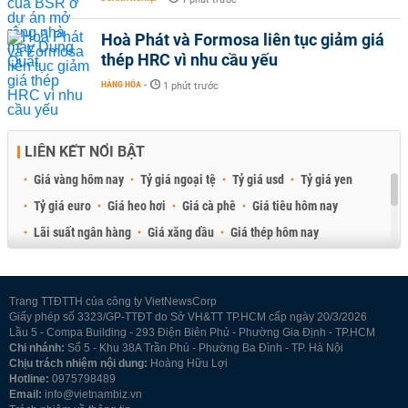
Hoà Phát và Formosa liên tục giảm giá
thép HRC vì nhu cầu yếu
HÀNG HÓA
-
1 phút trước
LIÊN KẾT NỔI BẬT
Giá vàng hôm nay
Tỷ giá ngoại tệ
Tỷ giá usd
Tỷ giá yen
Tỷ giá euro
Giá heo hơi
Giá cà phê
Giá tiêu hôm nay
Lãi suất ngân hàng
Giá xăng dầu
Giá thép hôm nay
Giá sầu riêng
Giá thịt heo
Giá gạo
Giá cao su
Best Retail Brokers
Diễn đàn đầu tư Việt Nam 2026
Trang TTĐTTH của công ty VietNewsCorp
Giấy phép số 3323/GP-TTĐT do Sở VH&TT TP.HCM cấp ngày 20/3/2026
Lầu 5 - Compa Building - 293 Điện Biên Phủ - Phường Gia Định - TP.HCM
Chi nhánh:
Số 5 - Khu 38A Trần Phú - Phường Ba Đình - TP. Hà Nội
Chịu trách nhiệm nội dung:
Hoàng Hữu Lợi
Hotline:
0975798489
Email:
info@vietnambiz.vn