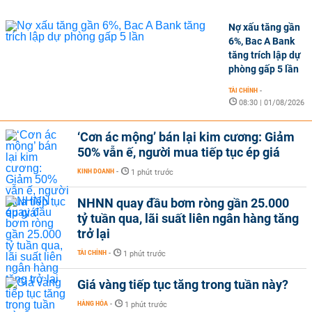
Nợ xấu tăng gần
6%, Bac A Bank
tăng trích lập dự
phòng gấp 5 lần
TÀI CHÍNH
-
08:30 | 01/08/2026
‘Cơn ác mộng’ bán lại kim cương: Giảm
50% vẫn ế, người mua tiếp tục ép giá
KINH DOANH
-
1 phút trước
NHNN quay đầu bơm ròng gần 25.000
tỷ tuần qua, lãi suất liên ngân hàng tăng
trở lại
TÀI CHÍNH
-
1 phút trước
Giá vàng tiếp tục tăng trong tuần này?
HÀNG HÓA
-
1 phút trước