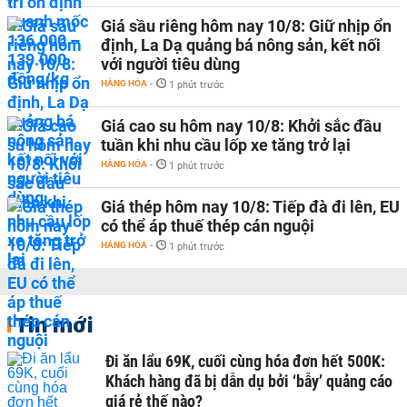
Giá sầu riêng hôm nay 10/8: Giữ nhịp ổn
định, La Dạ quảng bá nông sản, kết nối
với người tiêu dùng
HÀNG HÓA
-
1 phút trước
Giá cao su hôm nay 10/8: Khởi sắc đầu
tuần khi nhu cầu lốp xe tăng trở lại
HÀNG HÓA
-
1 phút trước
Giá thép hôm nay 10/8: Tiếp đà đi lên, EU
có thể áp thuế thép cán nguội
HÀNG HÓA
-
1 phút trước
Tin mới
Đi ăn lẩu 69K, cuối cùng hóa đơn hết 500K:
Khách hàng đã bị dẫn dụ bởi ‘bẫy’ quảng cáo
giá rẻ thế nào?