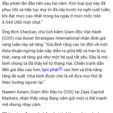
đầu phiên lần đầu tiên sau hai năm. Kim loại quý này đã
phục hồi và tiếp tục duy trì đà này trước kỳ nghỉ cuối tuần,
khi đạt mức cao nhất trong ba ngày ở mức mốc trên
4.543 USD một chút.”
Ông Rich Checkan, chủ tịch kiêm Giám đốc Vận hành
(COO) của Asset Strategies International nhận định giá
vàng tuần này sẽ tăng: “Giả định rằng các tin đồn về một
thỏa thuận ngừng bắn sắp diễn ra giữa Mỹ và Iran là sự
thật, vàng sẽ tăng giá như một hệ quả tất yếu. Đây là mô
hình chúng ta đã thấy kể từ tháng Hai. Chiến tranh dẫn
đến giá dầu cao hơn,
lạm phát
cao hơn và khả năng
tăng lãi suất. Hòa bình được cho là sẽ đưa mọi thứ đi
theo hướng ngược lại.”
Naeem Aslam, Giám đốc Đầu tư (CIO) tại Zaye Capital
Markets, nhận thấy vàng đang nắm giữ một vị thế mạnh
mẽ nhưng nhạy cảm.