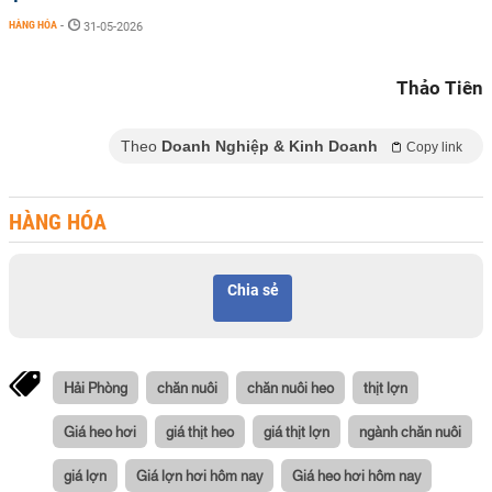
HÀNG HÓA
-
31-05-2026
Thảo Tiên
Theo
Doanh Nghiệp & Kinh Doanh
Copy link
HÀNG HÓA
Chia sẻ
Hải Phòng
chăn nuôi
chăn nuôi heo
thịt lợn
Giá heo hơi
giá thịt heo
giá thịt lợn
ngành chăn nuôi
giá lợn
Giá lợn hơi hôm nay
Giá heo hơi hôm nay