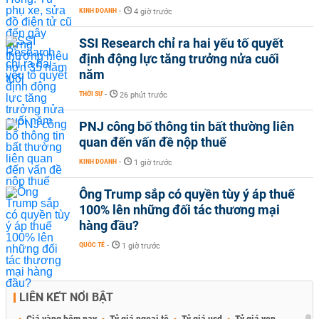
KINH DOANH
-
4 giờ trước
SSI Research chỉ ra hai yếu tố quyết
định động lực tăng trưởng nửa cuối
năm
THỜI SỰ
-
26 phút trước
PNJ công bố thông tin bất thường liên
quan đến vấn đề nộp thuế
KINH DOANH
-
1 giờ trước
Ông Trump sắp có quyền tùy ý áp thuế
100% lên những đối tác thương mại
hàng đầu?
QUỐC TẾ
-
1 giờ trước
LIÊN KẾT NỔI BẬT
Giá vàng hôm nay
Tỷ giá ngoại tệ
Tỷ giá usd
Tỷ giá yen