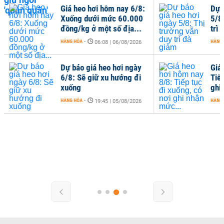
Giá heo hơi hôm nay 6/8:
Dự 
Xuống dưới mức 60.000
5/8
đồng/kg ở một số địa...
trì
HÀNG HÓA
-
HÀNG
06:08 | 06/08/2026
Dự báo giá heo hơi ngày
Giá
6/8: Sẽ giữ xu hướng đi
Tiếp
xuống
ghi
HÀNG HÓA
-
HÀNG
19:45 | 05/08/2026