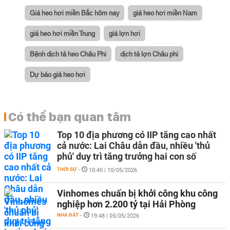
Giá heo hơi miền Bắc hôm nay
giá heo hơi miền Nam
giá heo hơi miền Trung
giá lợn hơi
Bệnh dịch tả heo Châu Phi
dịch tả lợn Châu phi
Dự báo giá heo hơi
Có thể bạn quan tâm
Top 10 địa phương có IIP tăng cao nhất
cả nước: Lai Châu dẫn đầu, nhiều 'thủ
phủ' duy trì tăng trưởng hai con số
THỜI SỰ
-
10:45 | 10/05/2026
Vinhomes chuẩn bị khởi công khu công
nghiệp hơn 2.200 tỷ tại Hải Phòng
NHÀ ĐẤT
-
19:48 | 05/05/2026