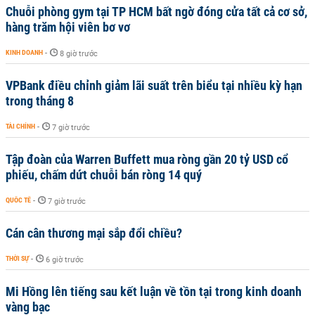
Chuỗi phòng gym tại TP HCM bất ngờ đóng cửa tất cả cơ sở,
hàng trăm hội viên bơ vơ
KINH DOANH
-
8 giờ trước
VPBank điều chỉnh giảm lãi suất trên biểu tại nhiều kỳ hạn
trong tháng 8
TÀI CHÍNH
-
7 giờ trước
Tập đoàn của Warren Buffett mua ròng gần 20 tỷ USD cổ
phiếu, chấm dứt chuỗi bán ròng 14 quý
QUỐC TẾ
-
7 giờ trước
Cán cân thương mại sắp đổi chiều?
THỜI SỰ
-
6 giờ trước
Mi Hồng lên tiếng sau kết luận về tồn tại trong kinh doanh
vàng bạc