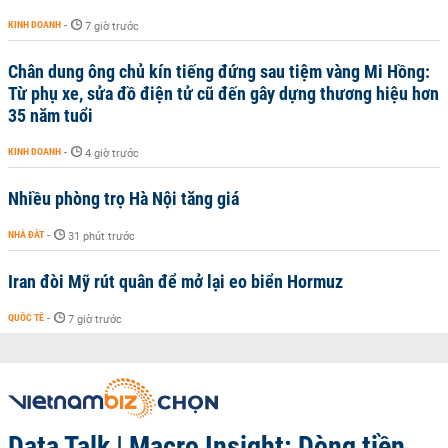
KINH DOANH
-
7 giờ trước
Chân dung ông chủ kín tiếng đứng sau tiệm vàng Mi Hồng:
Từ phụ xe, sửa đồ điện tử cũ đến gây dựng thương hiệu hơn
35 năm tuổi
KINH DOANH
-
4 giờ trước
Nhiều phòng trọ Hà Nội tăng giá
NHÀ ĐẤT
-
31 phút trước
Iran đòi Mỹ rút quân để mở lại eo biển Hormuz
QUỐC TẾ
-
7 giờ trước
Data Talk | Macro Insight: Dòng tiền