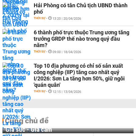
Hải Phòng có tân Chủ tịch UBND thành
phố
THỜI SỰ
-
13:20 | 20/04/2026
6 thành phố trực thuộc Trung ương tăng
trưởng GRDP thế nào trong quý đầu
năm?
THỜI SỰ
-
09:00 | 18/04/2026
Top 10 địa phương có chỉ số sản xuất
công nghiệp (IIP) tăng cao nhất quý
I/2026: Sơn La tăng hơn 50%, giữ ngôi
'quán quân'
THỜI SỰ
-
12:15 | 13/04/2026
Cùng chủ đề
Gia súc - Gia cầm