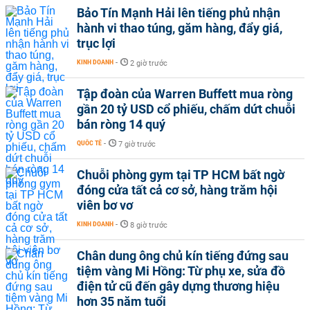
Bảo Tín Mạnh Hải lên tiếng phủ nhận
hành vi thao túng, găm hàng, đẩy giá,
trục lợi
KINH DOANH
-
2 giờ trước
Tập đoàn của Warren Buffett mua ròng
gần 20 tỷ USD cổ phiếu, chấm dứt chuỗi
bán ròng 14 quý
QUỐC TẾ
-
7 giờ trước
Chuỗi phòng gym tại TP HCM bất ngờ
đóng cửa tất cả cơ sở, hàng trăm hội
viên bơ vơ
KINH DOANH
-
8 giờ trước
Chân dung ông chủ kín tiếng đứng sau
tiệm vàng Mi Hồng: Từ phụ xe, sửa đồ
điện tử cũ đến gây dựng thương hiệu
hơn 35 năm tuổi