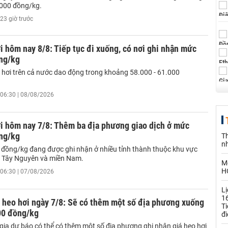
.000 đồng/kg.
23 giờ trước
i hôm nay 8/8: Tiếp tục đi xuống, có nơi ghi nhận mức
ng/kg
o hơi trên cả nước dao động trong khoảng 58.000 - 61.000
06:30 | 08/08/2026
i hôm nay 7/8: Thêm ba địa phương giao dịch ở mức
ng/kg
Th
n
đồng/kg đang được ghi nhận ở nhiều tỉnh thành thuộc khu vực
- Tây Nguyên và miền Nam.
M
HO
06:30 | 07/08/2026
Lị
1
 heo hơi ngày 7/8: Sẽ có thêm một số địa phương xuống
T
00 đồng/kg
đi
gia dự báo có thể có thêm một số địa phương ghi nhận giá heo hơi