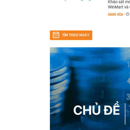
Khảo sát mớ
WinMart và 
HÀNG HÓA
-
TÌM THEO NGÀY