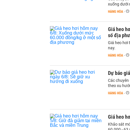
xuống dưới 
HÀNG HÓA
-
Giá heo h
số địa ph
Giá heo hơi 
nay.
HÀNG HÓA
-
Dự báo giá
Các chuyên g
theo xu hướ
HÀNG HÓA
-
Giá heo hơ
Khảo sát mớ
60.000 - 63