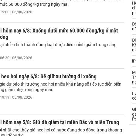
H
mức 60.000 đồng/kg trong ngày mai.
ch
19:00 | 06/08/2026
ph
Đè
n
ơi hôm nay 6/8: Xuống dưới mức 60.000 đồng/kg ở một
ương
Đi
tại nhiều tỉnh thành đồng loạt được điều chỉnh giảm trong sáng
Kh
gi
06:30 | 06/08/2026
iP
Mỹ
 heo hơi ngày 6/8: Sẽ giữ xu hướng đi xuống
Th
n
ia dự báo thị trường heo hơi nhiều khả năng sẽ tiếp tục diễn biến
ng giảm nhẹ trong ngày mai.
F8
19:19 | 05/08/2026
cò
Gi
g
P
i hôm nay 5/8: Giữ đà giảm tại miền Bắc và miền Trung
i nhất cho thấy giá heo hơi cả nước đang dao động trong khoảng
.000 đồng/kg.