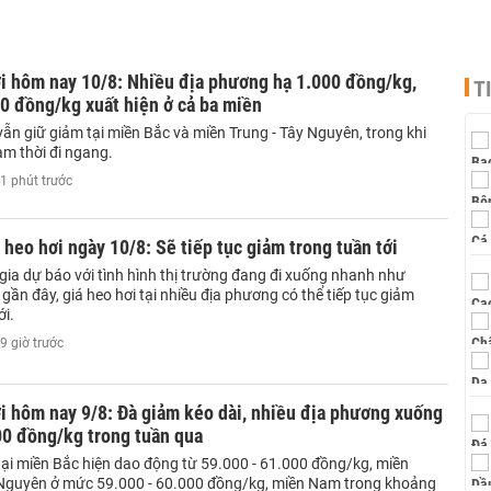
i hôm nay 10/8: Nhiều địa phương hạ 1.000 đồng/kg,
T
0 đồng/kg xuất hiện ở cả ba miền
vẫn giữ giảm tại miền Bắc và miền Trung - Tây Nguyên, trong khi
m thời đi ngang.
1 phút trước
 heo hơi ngày 10/8: Sẽ tiếp tục giảm trong tuần tới
gia dự báo với tình hình thị trường đang đi xuống nhanh như
ần đây, giá heo hơi tại nhiều địa phương có thể tiếp tục giảm
ới.
9 giờ trước
i hôm nay 9/8: Đà giảm kéo dài, nhiều địa phương xuống
00 đồng/kg trong tuần qua
tại miền Bắc hiện dao động từ 59.000 - 61.000 đồng/kg, miền
 Nguyên ở mức 59.000 - 60.000 đồng/kg, miền Nam trong khoảng