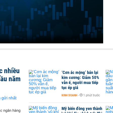
c nhiều
‘Cơn ác mộng’ bán lại
 đầu năm
kim cương: Giảm 50%
vẫn ế, người mua tiếp
tục ép giá
KINH DOANH
-
1 phút trước
Mỹ biến đồng yen thành
ác ngân hàng