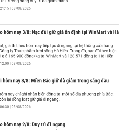
 thị trường đang duy trì đà giảm mạnh.
21:15 | 03/08/2026
eo hôm nay 3/8: Nạc đùi giữ giá ổn định tại WinMart và Hà
t, giá thịt heo hôm nay tiếp tục đi ngang tại hệ thống cửa hàng
Công ty Thực phẩm tươi sống Hà Hiền. Trong đó, nạc đùi heo hiện
i giá 165.900 đồng/kg tại WinMart và 128.571 đồng tại Hà Hiền.
12:00 | 03/08/2026
i hôm nay 3/8: Miền Bắc giữ đà giảm trong sáng đầu
hôm nay chỉ ghi nhận biến động tại một số địa phương phía Bắc,
còn lại đồng loạt giữ giá đi ngang.
06:30 | 03/08/2026
eo hôm nay 2/8: Duy trì đi ngang