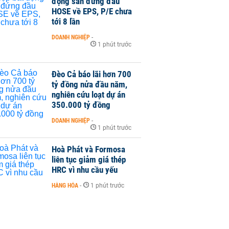
động sản đứng đầu
HOSE về EPS, P/E chưa
tới 8 lần
DOANH NGHIỆP
-
1 phút trước
Đèo Cả báo lãi hơn 700
tỷ đồng nửa đầu năm,
nghiên cứu loạt dự án
350.000 tỷ đồng
DOANH NGHIỆP
-
1 phút trước
Hoà Phát và Formosa
liên tục giảm giá thép
HRC vì nhu cầu yếu
HÀNG HÓA
-
1 phút trước