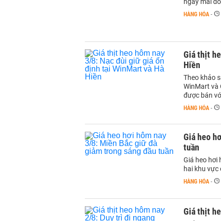
ngày mai do
HÀNG HÓA
-
Giá thịt h
Hiền
Theo khảo sá
WinMart và 
được bán vớ
HÀNG HÓA
-
Giá heo hơ
tuần
Giá heo hơi 
hai khu vực 
HÀNG HÓA
-
Giá thịt h