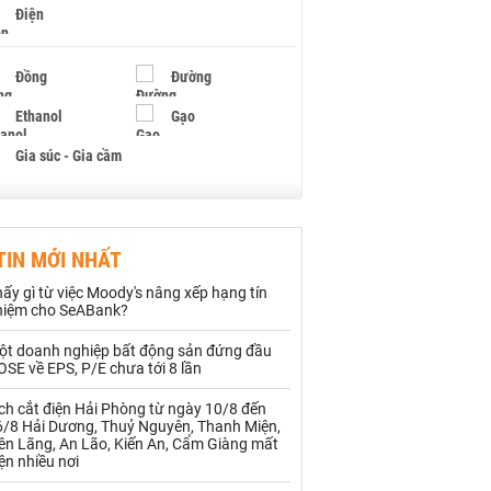
Điện
Đồng
Đường
Ethanol
Gạo
Gia súc - Gia cầm
Giấy
Gỗ
TIN MỚI NHẤT
Hạt điều
Hồ tiêu - Hạt tiêu
ấy gì từ việc Moody's nâng xếp hạng tín
Khí đốt
hiệm cho SeABank?
ột doanh nghiệp bất động sản đứng đầu
Kim loại khác
Mắc ca
SE về EPS, P/E chưa tới 8 lần
Muối
Ngũ cốc
ch cắt điện Hải Phòng từ ngày 10/8 đến
6/8 Hải Dương, Thuỷ Nguyên, Thanh Miện,
Nhựa - Hạt nhựa
iên Lãng, An Lão, Kiến An, Cẩm Giàng mất
ện nhiều nơi