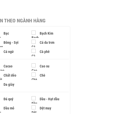
IN THEO NGÀNH HÀNG
Bạc
Bạch Kim
Bông - Sợi
Cá da trơn
Cá ngừ
Cà phê
Cacao
Cao su
Chất dẻo
Chè
Da giày
Đá quý
Dầu - Hạt dầu
Dầu mỏ
Dệt may