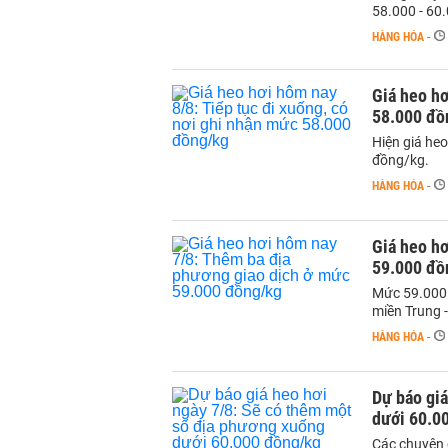
58.000 - 60
HÀNG HÓA
-
Giá heo hơ
58.000 đồ
Hiện giá he
đồng/kg.
HÀNG HÓA
-
Giá heo hơ
59.000 đồ
Mức 59.000 
miền Trung 
HÀNG HÓA
-
Dự báo giá
dưới 60.0
Các chuyên 