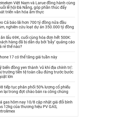
Palladium
Phân bón
eineken Việt Nam và Larue đồng hành cùng
uỗi lễ hội Đà Nẵng, góp phần thúc đẩy
át triển văn hóa ẩm thực
Rau - Củ -Quả
Sắt thép
o Cả báo lãi hơn 700 tỷ đồng nửa đầu
Sữa
ăm, nghiên cứu loạt dự án 350.000 tỷ đồng
 ăn lẩu 69K, cuối cùng hóa đơn hết 500K:
Than
Thức ăn chăn nuôi
ách hàng đã bị dẫn dụ bởi ‘bẫy’ quảng cáo
á rẻ thế nào?
Thủy hải sản khác
Tôm
hone 17 có thể tăng giá tuần này
Vàng
 biến đồng yen thành 'vũ khí địa chính trị':
ị trường tiền tệ toàn cầu đứng trước bước
VLXD khác
Xăng dầu
goặt lớn
Xi măng - Clynker
8 tiếp tục phân phối 50% lượng cổ phiếu
n lại trong đợt chào bán ra công chúng
á gas hôm nay 10/8 cập nhật giá đổi bình
as 12kg của thương hiệu PV GAS,
etrolimex