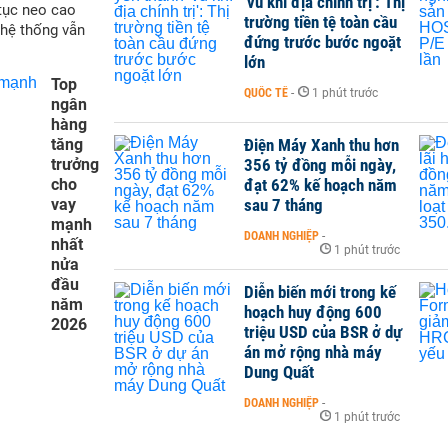
'vũ khí địa chính trị': Thị
 tục neo cao
trường tiền tệ toàn cầu
 hệ thống vẫn
đứng trước bước ngoặt
lớn
Top
QUỐC TẾ
-
1 phút trước
ngân
hàng
tăng
Điện Máy Xanh thu hơn
trưởng
356 tỷ đồng mỗi ngày,
cho
đạt 62% kế hoạch năm
vay
sau 7 tháng
mạnh
DOANH NGHIỆP
-
nhất
1 phút trước
nửa
đầu
Diễn biến mới trong kế
năm
hoạch huy động 600
2026
triệu USD của BSR ở dự
án mở rộng nhà máy
Dung Quất
DOANH NGHIỆP
-
1 phút trước