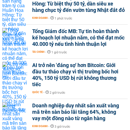
Hồng: Từ biệt thự 50 tỷ, dàn siêu xe
hàng chục tỷ đến vườn tùng Nhật đắt đỏ
KINH DOANH
-
1 phút trước
Tổng Giám đốc MB: Tự tin hoàn thành
kế hoạch lợi nhuận năm, có thể đạt mốc
40.000 tỷ nếu tình hình thuận lợi
TÀI CHÍNH
-
1 giờ trước
AI trở nên 'đáng sợ' hơn Bitcoin: Giới
đầu tư tháo chạy vì thị trường bốc hơi
40%, 150 tỷ USD bị rút không thương
tiếc
QUỐC TẾ
-
2 giờ trước
Doanh nghiệp duy nhất sản xuất vàng
mã trên sàn báo lãi tăng 64%, không
vay một đồng nào từ ngân hàng
KINH DOANH
-
3 giờ trước