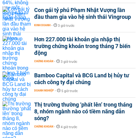
Con gái tỷ phú Phạm Nhật Vượng lần
đầu tham gia vào hệ sinh thái Vingroup
KINH DOANH
-
3 giờ trước
Hơn 227.000 tài khoản gia nhập thị
trường chứng khoán trong tháng 7 biến
động
CHỨNG KHOÁN
-
3 giờ trước
Bamboo Capital và BCG Land bị hủy tư
cách công ty đại chúng
DOANH NGHIỆP
-
5 giờ trước
Thị trường thường ‘phất lên’ trong tháng
8, nhóm ngành nào có tiềm năng dẫn
sóng?
CHỨNG KHOÁN
-
4 giờ trước