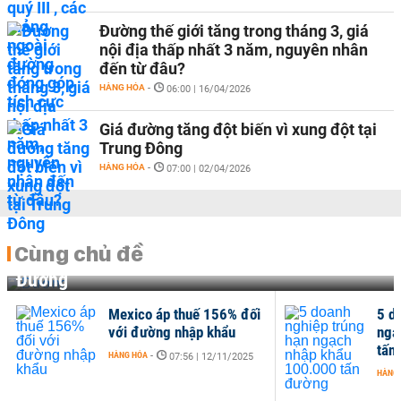
Đường thế giới tăng trong tháng 3, giá
nội địa thấp nhất 3 năm, nguyên nhân
đến từ đâu?
HÀNG HÓA
-
06:00 | 16/04/2026
Giá đường tăng đột biến vì xung đột tại
Trung Đông
HÀNG HÓA
-
07:00 | 02/04/2026
Cùng chủ đề
Đường
Mexico áp thuế 156% đối
5 d
với đường nhập khẩu
ngạ
tấn
HÀNG HÓA
-
07:56 | 12/11/2025
HÀNG