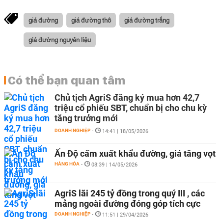
giá đường
giá đường thô
giá đường trắng
giá đường nguyên liệu
Có thể bạn quan tâm
Chủ tịch AgriS đăng ký mua hơn 42,7
triệu cổ phiếu SBT, chuẩn bị cho chu kỳ
tăng trưởng mới
DOANH NGHIỆP
-
14:41 | 18/05/2026
Ấn Độ cấm xuất khẩu đường, giá tăng vọt
HÀNG HÓA
-
08:39 | 14/05/2026
AgriS lãi 245 tỷ đồng trong quý III , các
mảng ngoài đường đóng góp tích cực
DOANH NGHIỆP
-
11:51 | 29/04/2026