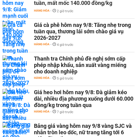
tuần, mất mốc 140.000 đồng/kg
HÀNG HÓA
-
2 giờ trước
Giá cà phê hôm nay 9/8: Tăng nhẹ trong
tuần qua, thương lái sớm chào giá vụ
2026-2027
HÀNG HÓA
-
4 giờ trước
Thanh tra Chính phủ đề nghị sớm cấp
phép nhập khẩu, sản xuất vàng miếng
cho doanh nghiệp
HÀNG HÓA
-
5 giờ trước
Giá heo hơi hôm nay 9/8: Đà giảm kéo
dài, nhiều địa phương xuống dưới 60.000
đồng/kg trong tuần qua
HÀNG HÓA
-
7 giờ trước
Bảng giá vàng hôm nay 9/8 vàng SJC và
nhẫn tròn leo dốc, nữ trang tăng tới 6