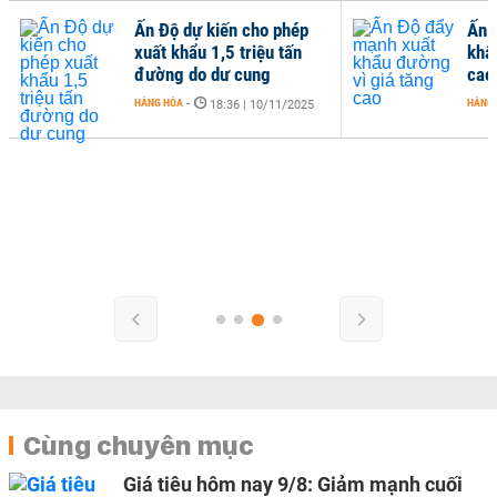
Ấn Độ dự kiến cho phép
Ấn 
xuất khẩu 1,5 triệu tấn
khẩ
đường do dư cung
cao
HÀNG HÓA
-
HÀNG
18:36 | 10/11/2025
Cùng chuyên mục
Giá tiêu hôm nay 9/8: Giảm mạnh cuối