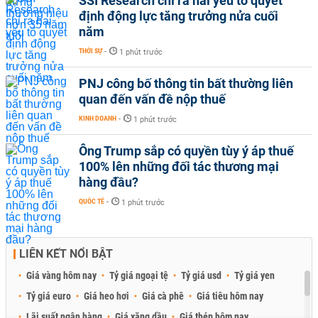
SSI Research chỉ ra hai yếu tố quyết
định động lực tăng trưởng nửa cuối
năm
THỜI SỰ
-
1 phút trước
PNJ công bố thông tin bất thường liên
quan đến vấn đề nộp thuế
KINH DOANH
-
1 phút trước
Ông Trump sắp có quyền tùy ý áp thuế
100% lên những đối tác thương mại
hàng đầu?
QUỐC TẾ
-
1 phút trước
LIÊN KẾT NỔI BẬT
Giá vàng hôm nay
Tỷ giá ngoại tệ
Tỷ giá usd
Tỷ giá yen
Tỷ giá euro
Giá heo hơi
Giá cà phê
Giá tiêu hôm nay
Lãi suất ngân hàng
Giá xăng dầu
Giá thép hôm nay