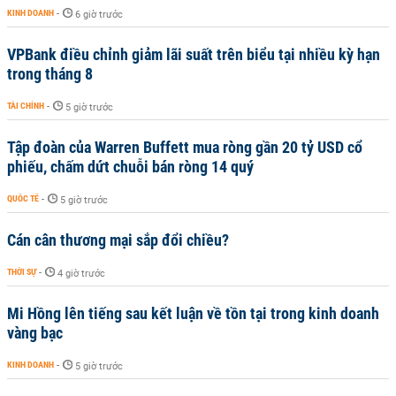
KINH DOANH
-
6 giờ trước
VPBank điều chỉnh giảm lãi suất trên biểu tại nhiều kỳ hạn
trong tháng 8
TÀI CHÍNH
-
5 giờ trước
Tập đoàn của Warren Buffett mua ròng gần 20 tỷ USD cổ
phiếu, chấm dứt chuỗi bán ròng 14 quý
QUỐC TẾ
-
5 giờ trước
Cán cân thương mại sắp đổi chiều?
THỜI SỰ
-
4 giờ trước
Mi Hồng lên tiếng sau kết luận về tồn tại trong kinh doanh
vàng bạc
KINH DOANH
-
5 giờ trước