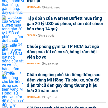
trục lợi
KINH DOANH
-
6 phút trước
Tập đoàn của Warren Buffett mua ròng
gần 20 tỷ USD cổ phiếu, chấm dứt chuỗi
bán ròng 14 quý
QUỐC TẾ
-
5 giờ trước
Chuỗi phòng gym tại TP HCM bất ngờ
đóng cửa tất cả cơ sở, hàng trăm hội
viên bơ vơ
KINH DOANH
-
6 giờ trước
Chân dung ông chủ kín tiếng đứng sau
tiệm vàng Mi Hồng: Từ phụ xe, sửa đồ
điện tử cũ đến gây dựng thương hiệu
hơn 35 năm tuổi
KINH DOANH
-
1 giờ trước