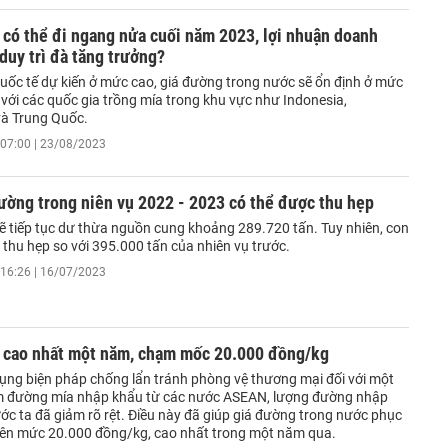
có thể đi ngang nửa cuối năm 2023, lợi nhuận doanh
duy trì đà tăng trưởng?
ốc tế dự kiến ở mức cao, giá đường trong nước sẽ ổn định ở mức
 với các quốc gia trồng mía trong khu vực như Indonesia,
và Trung Quốc.
07:00 | 23/08/2023
ường trong niên vụ 2022 - 2023 có thể được thu hẹp
sẽ tiếp tục dư thừa nguồn cung khoảng 289.720 tấn. Tuy nhiên, con
thu hẹp so với 395.000 tấn của nhiên vụ trước.
16:26 | 16/07/2023
 cao nhất một năm, chạm mốc 20.000 đồng/kg
dụng biện pháp chống lẩn tránh phòng vệ thương mại đối với một
m đường mía nhập khẩu từ các nước ASEAN, lượng đường nhập
ớc ta đã giảm rõ rệt. Điều này đã giúp giá đường trong nước phục
 lên mức 20.000 đồng/kg, cao nhất trong một năm qua.