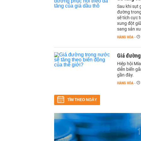
Sau khi sụt 
đường trong 
sẽ tích cực 
xung đột gi
sang sản xuấ
HÀNG HÓA
-
Giá đường 
Hiệp hội Mí
diễn biến gắ
gần đây.
HÀNG HÓA
-
TÌM THEO NGÀY