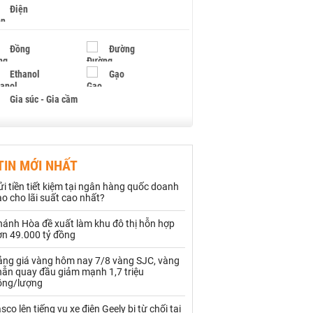
Điện
Đồng
Đường
Ethanol
Gạo
Gia súc - Gia cầm
Giấy
Gỗ
TIN MỚI NHẤT
Hạt điều
Hồ tiêu - Hạt tiêu
i tiền tiết kiệm tại ngân hàng quốc doanh
Khí đốt
o cho lãi suất cao nhất?
hánh Hòa đề xuất làm khu đô thị hỗn hợp
Kim loại khác
Mắc ca
ơn 49.000 tỷ đồng
Muối
Ngũ cốc
ảng giá vàng hôm nay 7/8 vàng SJC, vàng
hẫn quay đầu giảm mạnh 1,7 triệu
Nhựa - Hạt nhựa
ồng/lượng
sco lên tiếng vụ xe điện Geely bị từ chối tại