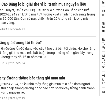
t
Cao Bằng lo bị giải thể vì bị tranh mua nguyên liệu
n Thuyết, Chủ tịch HĐQT CTCP Mía đường Cao Bằng cho biết
C
 2023-2024 sản lượng mía tư thương xuất chính ngạch sang Trung
c
ên 30.000 tấn. Con số này, chiếm trên 20% tổng sản lượng mía
 toàn vùng.
Gi
tă
21:06 | 13/09/2024
t
Bả
âng giá đường tối thiểu?
T
uy
iến đường Ấn Độ đang yêu cầu tăng giá bán tối thiểu. Họ cho rằng
ã tăng giá thu mua mía bắt buộc trong những năm gần đây trong
D
 không thay đổi kể từ năm 2019.
T
12:17 | 29/07/2024
10
ở 
Vi
g ty đường thông báo tăng giá mua mía
kh
L
vụ 2023-2024, nhiều nhà máy tăng giá mua mía bảo đảm người
 thu nhập tương đương hoặc cao hơn so với cây trồng cạnh tranh
Dự
c vùng nguyên liệu.
19:34 | 29/11/2023