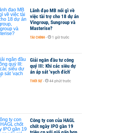
Lãnh đạo MB nói gì về
việc tài trợ cho 18 dự án
Vingroup, Sungroup và
Masterise?
TÀI CHÍNH
-
1 giờ trước
Giải ngân đầu tư công
quý III: Khi các siêu dự
án áp sát 'vạch đích'
THỜI SỰ
-
44 phút trước
Công ty con của HAGL
chốt ngày IPO gần 19
triệu cp với giá gấp hơn