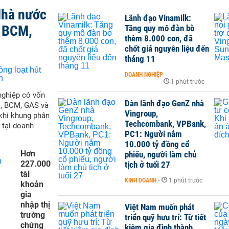
Nhà nước
Lãnh đạo Vinamilk:
, BCM,
Tăng quy mô đàn bò
thêm 8.000 con, đã
chốt giá nguyên liệu đến
tháng 11
DOANH NGHIỆP
-
1 phút trước
nghiệp có vốn
Dàn lãnh đạo GenZ nhà
M, BCM, GAS và
Vingroup,
 khi khung phân
Techcombank, VPBank,
 tại doanh
PC1: Người nắm
10.000 tỷ đồng cổ
Hơn
phiếu, người làm chủ
227.000
tịch ở tuổi 27
tài
KINH DOANH
-
1 phút trước
khoản
gia
nhập thị
Việt Nam muốn phát
trường
triển quỹ hưu trí: Từ tiết
chứng
kiệm gia đình thành