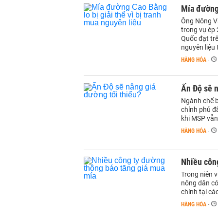
Mía đường 
Ông Nông Vă
trong vụ ép
Quốc đạt tr
nguyên liệu
HÀNG HÓA
-
Ấn Độ sẽ n
Ngành chế b
chính phủ đ
khi MSP vẫn
HÀNG HÓA
-
Nhiều côn
Trong niên 
nông dân có
chính tại cá
HÀNG HÓA
-