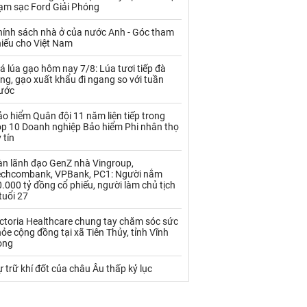
Palladium
Phân bón
rạm sạc Ford Giải Phóng
Rau - Củ -Quả
Sắt thép
hính sách nhà ở của nước Anh - Góc tham
hiếu cho Việt Nam
Sữa
á lúa gạo hôm nay 7/8: Lúa tươi tiếp đà
ng, gạo xuất khẩu đi ngang so với tuần
rước
Than
Thức ăn chăn nuôi
o hiểm Quân đội 11 năm liên tiếp trong
Thủy hải sản khác
Tôm
op 10 Doanh nghiệp Bảo hiểm Phi nhân thọ
 tín
Vàng
àn lãnh đạo GenZ nhà Vingroup,
echcombank, VPBank, PC1: Người nắm
VLXD khác
Xăng dầu
.000 tỷ đồng cổ phiếu, người làm chủ tịch
tuổi 27
Xi măng - Clynker
ctoria Healthcare chung tay chăm sóc sức
ỏe cộng đồng tại xã Tiên Thủy, tỉnh Vĩnh
ong
 trữ khí đốt của châu Âu thấp kỷ lục