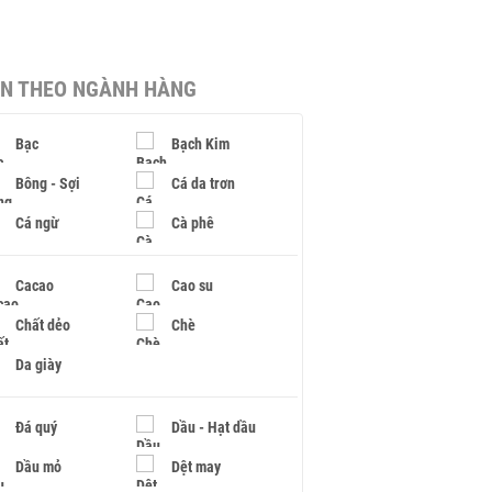
IN THEO NGÀNH HÀNG
Bạc
Bạch Kim
Bông - Sợi
Cá da trơn
Cá ngừ
Cà phê
Cacao
Cao su
Chất dẻo
Chè
Da giày
Đá quý
Dầu - Hạt dầu
Dầu mỏ
Dệt may