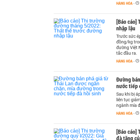
HÀNG HÓA
-
[Báo cáo] 
nhập lậu
Trước sức é
đồng/kg tro
đường Việt N
tắc đầu ra.
HÀNG HÓA
-
Đường bán
nước tiếp 
Sau khi bị 
liên tục giả
ngành mía đ
HÀNG HÓA
-
[Báo cáo] 
đà tăng củ