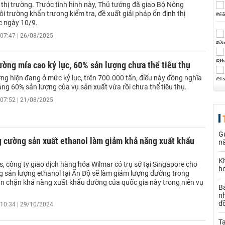
 thị trường. Trước tình hình này, Thủ tướng đã giao Bộ Nông
i trường khẩn trương kiểm tra, đề xuất giải pháp ổn định thị
c ngày 10/9.
07:47 | 26/08/2025
ờng mía cao kỷ lục, 60% sản lượng chưa thể tiêu thụ
ng hiện đang ở mức kỷ lục, trên 700.000 tấn, điều này đồng nghĩa
ảng 60% sản lượng của vụ sản xuất vừa rồi chưa thể tiêu thụ.
07:52 | 21/08/2025
Gử
 cường sản xuất ethanol làm giảm khả năng xuất khẩu
nà
K
, công ty giao dịch hàng hóa Wilmar có trụ sở tại Singapore cho
h
ng sản lượng ethanol tại Ấn Độ sẽ làm giảm lượng đường trong
n chặn khả năng xuất khẩu đường của quốc gia này trong niên vụ
B
n
đ
10:34 | 29/10/2024
Ta