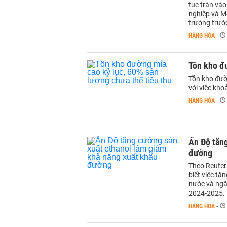
tục tràn vào
nghiệp và Mô
trường trướ
HÀNG HÓA
-
Tồn kho đư
Tồn kho đườ
với việc kho
HÀNG HÓA
-
Ấn Độ tăng
đường
Theo Reuters
biết việc tă
nước và ngă
2024-2025.
HÀNG HÓA
-