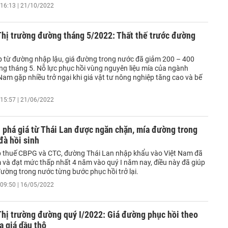
16:13 | 21/10/2022
Thị trường đường tháng 5/2022: Thất thế trước đường
p từ đường nhập lậu, giá đường trong nước đã giảm 200 – 400
ng tháng 5. Nỗ lực phục hồi vùng nguyên liệu mía của ngành
am gặp nhiều trở ngại khi giá vật tư nông nghiệp tăng cao và bế
15:57 | 21/06/2022
 phá giá từ Thái Lan được ngăn chặn, mía đường trong
đà hồi sinh
áp thuế CBPG và CTC, đường Thái Lan nhập khẩu vào Việt Nam đã
m và đạt mức thấp nhất 4 năm vào quý I năm nay, điều này đã giúp
ường trong nước từng bước phục hồi trở lại.
09:50 | 16/05/2022
Thị trường đường quý I/2022: Giá đường phục hồi theo
a giá dầu thô