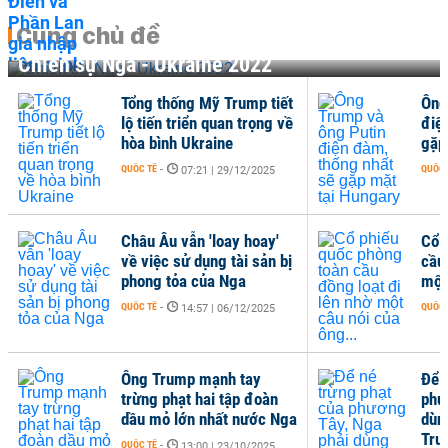
Cùng chủ đề
Chiến sự Nga - Ukraine 2022
Tổng thống Mỹ Trump tiết
Ông
lộ tiến triển quan trọng về
điệ
hòa bình Ukraine
gặp
QUỐC TẾ
-
QUỐC 
07:21 | 29/12/2025
Châu Âu vẫn 'loay hoay'
Cổ 
về việc sử dụng tài sản bị
cầu
phong tỏa của Nga
một
QUỐC TẾ
-
QUỐC 
14:57 | 06/12/2025
Ông Trump mạnh tay
Để 
trừng phạt hai tập đoàn
phư
dầu mỏ lớn nhất nước Nga
dùng
Trun
QUỐC TẾ
-
13:00 | 23/10/2025