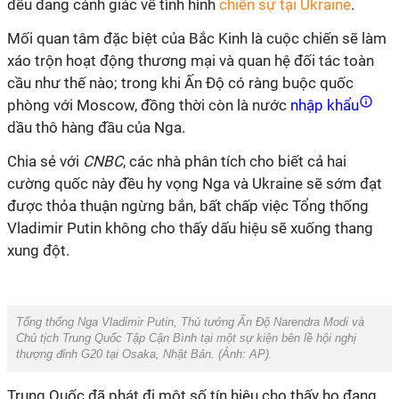
đều đang cảnh giác về tình hình
chiến sự tại Ukraine
.
Mối quan tâm đặc biệt của Bắc Kinh là cuộc chiến sẽ làm
xáo trộn hoạt động thương mại và quan hệ đối tác toàn
cầu như thế nào; trong khi Ấn Độ có ràng buộc quốc
phòng với Moscow, đồng thời còn là nước
nhập khẩu
dầu thô hàng đầu của Nga.
Chia sẻ với
CNBC
, các nhà phân tích cho biết cả hai
cường quốc này đều hy vọng Nga và Ukraine sẽ sớm đạt
được thỏa thuận ngừng bắn, bất chấp việc Tổng thống
Vladimir Putin không cho thấy dấu hiệu sẽ xuống thang
xung đột.
Tổng thống Nga Vladimir Putin, Thủ tướng Ấn Độ Narendra Modi và
Chủ tịch Trung Quốc Tập Cận Bình tại một sự kiện bên lề hội nghị
thượng đỉnh G20 tại Osaka, Nhật Bản. (Ảnh:
AP
).
Trung Quốc đã phát đi một số tín hiệu cho thấy họ đang