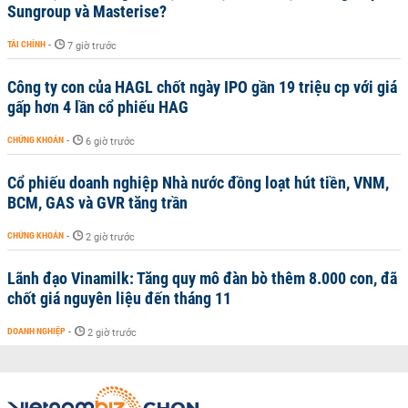
Sungroup và Masterise?
TÀI CHÍNH
-
7 giờ trước
Công ty con của HAGL chốt ngày IPO gần 19 triệu cp với giá
gấp hơn 4 lần cổ phiếu HAG
CHỨNG KHOÁN
-
6 giờ trước
Cổ phiếu doanh nghiệp Nhà nước đồng loạt hút tiền, VNM,
BCM, GAS và GVR tăng trần
CHỨNG KHOÁN
-
2 giờ trước
Lãnh đạo Vinamilk: Tăng quy mô đàn bò thêm 8.000 con, đã
chốt giá nguyên liệu đến tháng 11
DOANH NGHIỆP
-
2 giờ trước