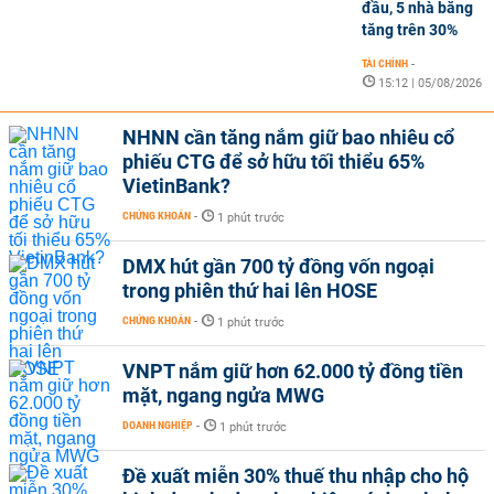
đầu, 5 nhà băng
tăng trên 30%
TÀI CHÍNH
-
15:12 | 05/08/2026
NHNN cần tăng nắm giữ bao nhiêu cổ
phiếu CTG để sở hữu tối thiểu 65%
VietinBank?
CHỨNG KHOÁN
-
1 phút trước
DMX hút gần 700 tỷ đồng vốn ngoại
trong phiên thứ hai lên HOSE
CHỨNG KHOÁN
-
1 phút trước
VNPT nắm giữ hơn 62.000 tỷ đồng tiền
mặt, ngang ngửa MWG
DOANH NGHIỆP
-
1 phút trước
Đề xuất miễn 30% thuế thu nhập cho hộ