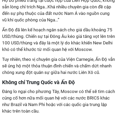
Họ bỏ phiếu trắng tại cuộc họp của Liên Hợp Quốc, không
sẵn lòng chỉ trích Nga…Khá nhiều chuyên gia còn đề cập
đến sự phụ thuộc của đất nước Nam Á vào nguồn cung
vũ khí quốc phòng của Nga…”
Ấn Độ đã lên kế hoạch ngân sách cho giá dầu khoảng 75
USD/thùng. Chiến sự tại Đông Âu kéo giá tăng vọt lên trên
100 USD/thùng và đây là một lý do khác khiến New Delhi
khó có thể khước từ mối quan hệ với Moscow.
Tuy nhiên, theo vị chuyên gia của Viện Carnegie, Ấn Độ vẫn
sẽ ủng hộ một thỏa thuận đình chiến và chấm dứt nhanh
chóng xung đột quân sự giữa hai nước Liên Xô cũ.
Không chỉ Trung Quốc và Ấn Độ
Đáng lo ngại cho phương Tây, Moscow có thể sẽ tìm cách
củng cố hơn nữa mối quan hệ với các nước BRICS khác
như Brazil và Nam Phi hoặc với các quốc gia trung lập
khác trên toàn cầu.