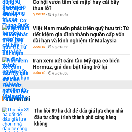
Cơ hội vươn tầm 'cá mập' hay cái bẫy
thua lỗ?
QUỐC TẾ
-
4 giờ trước
Việt Nam muốn phát triển quỹ hưu trí: Từ
tiết kiệm gia đình thành nguồn cấp vốn
dài hạn và kinh nghiệm từ Malaysia
QUỐC TẾ
-
5 giờ trước
Iran xem xét cấm tàu Mỹ qua eo biển
Hormuz, giá dầu bật tăng trở lại
QUỐC TẾ
-
6 giờ trước
Tin mới
Thu hồi 89 ha đất để đấu giá lựa chọn nhà
đầu tư công trình thành phố cảng hàng
không