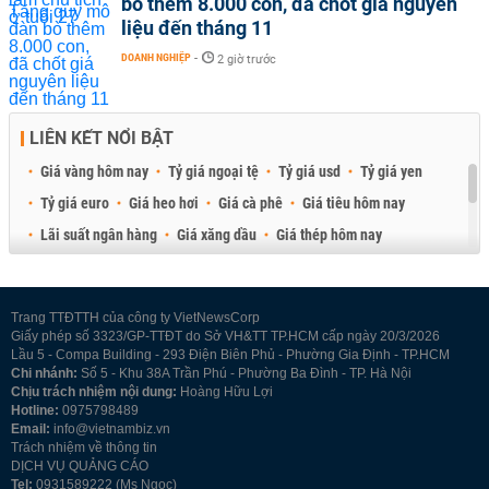
bò thêm 8.000 con, đã chốt giá nguyên
liệu đến tháng 11
DOANH NGHIỆP
-
2 giờ trước
LIÊN KẾT NỔI BẬT
Giá vàng hôm nay
Tỷ giá ngoại tệ
Tỷ giá usd
Tỷ giá yen
Tỷ giá euro
Giá heo hơi
Giá cà phê
Giá tiêu hôm nay
Lãi suất ngân hàng
Giá xăng dầu
Giá thép hôm nay
Giá sầu riêng
Giá thịt heo
Giá gạo
Giá cao su
Best Retail Brokers
Diễn đàn đầu tư Việt Nam 2026
Trang TTĐTTH của công ty VietNewsCorp
Giấy phép số 3323/GP-TTĐT do Sở VH&TT TP.HCM cấp ngày 20/3/2026
Lầu 5 - Compa Building - 293 Điện Biên Phủ - Phường Gia Định - TP.HCM
Chi nhánh:
Số 5 - Khu 38A Trần Phú - Phường Ba Đình - TP. Hà Nội
Chịu trách nhiệm nội dung:
Hoàng Hữu Lợi
Hotline:
0975798489
Email:
info@vietnambiz.vn
Trách nhiệm về thông tin
DỊCH VỤ QUẢNG CÁO
Tel:
0931589222 (Ms Ngọc)