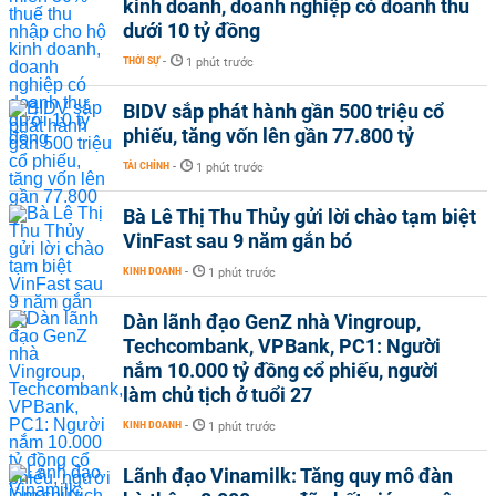
kinh doanh, doanh nghiệp có doanh thu
dưới 10 tỷ đồng
THỜI SỰ
-
1 phút trước
BIDV sắp phát hành gần 500 triệu cổ
phiếu, tăng vốn lên gần 77.800 tỷ
TÀI CHÍNH
-
1 phút trước
Bà Lê Thị Thu Thủy gửi lời chào tạm biệt
VinFast sau 9 năm gắn bó
KINH DOANH
-
1 phút trước
Dàn lãnh đạo GenZ nhà Vingroup,
Techcombank, VPBank, PC1: Người
nắm 10.000 tỷ đồng cổ phiếu, người
làm chủ tịch ở tuổi 27
KINH DOANH
-
1 phút trước
Lãnh đạo Vinamilk: Tăng quy mô đàn