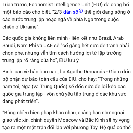
Tuần trước, Economist Intelligence Unit (EIU) đã công bố
một báo cáo cho biết, “2/3
dân số
thế giới đang sống ở
các nước trung lập hoặc ngả về phía Nga trong cuộc
chiến ở Ukraine”.
Các quốc gia không liên minh - liên kết như Brazil, Arab
Saudi, Nam Phi và UAE sẽ “cố gắng hết sức để tránh phải
chọn phe, nhưng vẫn tìm cách hưởng lợi từ lập trường
trung lập rõ ràng của họ”, EIU lưu ý.
Bình luận về bản báo cáo, bà Agathe Demarais - Giám đốc
bộ phận dự báo toàn cầu của EIU, cho hay: “Trong những
năm tới, Nga (và Trung Quốc) sẽ dốc sức để lôi kéo các
quốc gia trung lập - vốn chủ yếu tập trung ở các khu vực
đang phát triển”.
“Bằng nhiều biện pháp khác nhau, chẳng hạn như ngoại
giao vắc xin, chính quyền Moscow và Bắc Kinh sẽ hy vọng
tạo ra một mặt trận đối lập với phương Tây. Hệ quả có thể