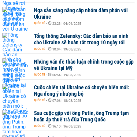
Nga sẵn sàng nâng cấp nhóm đàm phán với
Ukraine
QUỐC TẾ
-
23:23 | 04/09/2025
Tổng thống Zelensky: Các đảm bảo an ninh
cho Ukraine sẽ hoàn tất trong 10 ngày tới
QUỐC TẾ
-
10:04 | 19/08/2025
Những vấn đề thảo luận chính trong cuộc gặp
về Ukraine tại Mỹ
QUỐC TẾ
-
06:54 | 19/08/2025
Cuộc chiến tại Ukraine có chuyển biến mới:
Nga đồng ý nhượng bộ
QUỐC TẾ
-
07:06 | 18/08/2025
Sau cuộc gặp với ông Putin, ông Trump tạm
hoãn áp thuế trả đũa Trung Quốc
QUỐC TẾ
-
16:10 | 16/08/2025