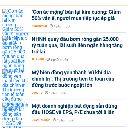
‘Cơn ác mộng’ bán lại kim cương: Giảm
50% vẫn ế, người mua tiếp tục ép giá
KINH DOANH
-
1 phút trước
NHNN quay đầu bơm ròng gần 25.000
tỷ tuần qua, lãi suất liên ngân hàng tăng
trở lại
TÀI CHÍNH
-
1 phút trước
Mỹ biến đồng yen thành 'vũ khí địa
chính trị': Thị trường tiền tệ toàn cầu
đứng trước bước ngoặt lớn
QUỐC TẾ
-
1 phút trước
Một doanh nghiệp bất động sản đứng
đầu HOSE về EPS, P/E chưa tới 8 lần
DOANH NGHIỆP
-
1 phút trước