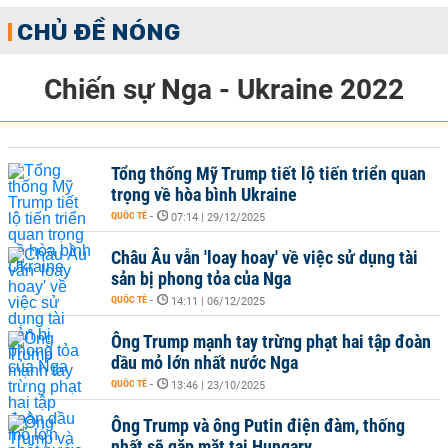
CHỦ ĐỀ NÓNG
Chiến sự Nga - Ukraine 2022
Tổng thống Mỹ Trump tiết lộ tiến triển quan
trọng về hòa bình Ukraine
QUỐC TẾ
-
07:14 | 29/12/2025
Châu Âu vẫn 'loay hoay' về việc sử dụng tài
sản bị phong tỏa của Nga
QUỐC TẾ
-
14:11 | 06/12/2025
Ông Trump mạnh tay trừng phạt hai tập đoàn
dầu mỏ lớn nhất nước Nga
QUỐC TẾ
-
13:46 | 23/10/2025
Ông Trump và ông Putin điện đàm, thống
nhất sẽ gặp mặt tại Hungary