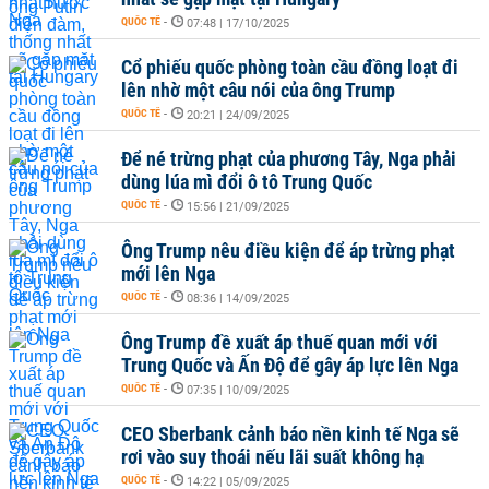
QUỐC TẾ
-
07:48 | 17/10/2025
Cổ phiếu quốc phòng toàn cầu đồng loạt đi
lên nhờ một câu nói của ông Trump
QUỐC TẾ
-
20:21 | 24/09/2025
Để né trừng phạt của phương Tây, Nga phải
dùng lúa mì đổi ô tô Trung Quốc
QUỐC TẾ
-
15:56 | 21/09/2025
Ông Trump nêu điều kiện để áp trừng phạt
mới lên Nga
QUỐC TẾ
-
08:36 | 14/09/2025
Ông Trump đề xuất áp thuế quan mới với
Trung Quốc và Ấn Độ để gây áp lực lên Nga
QUỐC TẾ
-
07:35 | 10/09/2025
CEO Sberbank cảnh báo nền kinh tế Nga sẽ
rơi vào suy thoái nếu lãi suất không hạ
QUỐC TẾ
-
14:22 | 05/09/2025