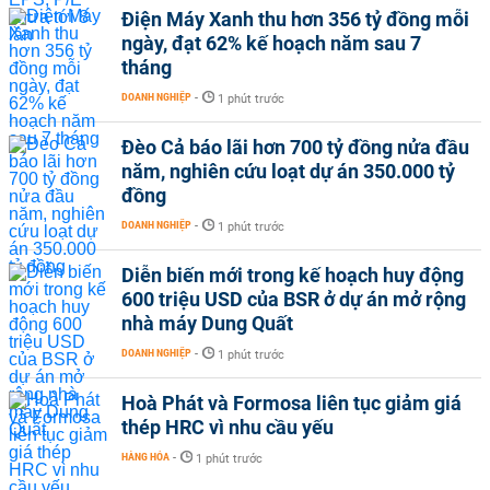
Điện Máy Xanh thu hơn 356 tỷ đồng mỗi
ngày, đạt 62% kế hoạch năm sau 7
tháng
DOANH NGHIỆP
-
1 phút trước
Đèo Cả báo lãi hơn 700 tỷ đồng nửa đầu
năm, nghiên cứu loạt dự án 350.000 tỷ
đồng
DOANH NGHIỆP
-
1 phút trước
Diễn biến mới trong kế hoạch huy động
600 triệu USD của BSR ở dự án mở rộng
nhà máy Dung Quất
DOANH NGHIỆP
-
1 phút trước
Hoà Phát và Formosa liên tục giảm giá
thép HRC vì nhu cầu yếu
HÀNG HÓA
-
1 phút trước