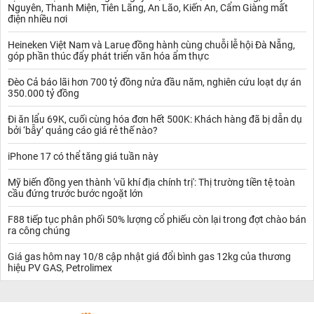
Nga vừa công nhận đã khẩn cầu Nga đưa quân đội tới giúp vì lo
Nguyên, Thanh Miện, Tiên Lãng, An Lão, Kiến An, Cẩm Giàng mất
ngại chính phủ Ukraine sắp tấn công.
điện nhiều nơi
Sáng sớm 24/2, Tổng thống Nga Putin đã ra lệnh cho quân đội
Heineken Việt Nam và Larue đồng hành cùng chuỗi lễ hội Đà Nẵng,
tiến đánh các mục tiêu quân sự của Ukraine. Lãnh đạo Mỹ, châu
góp phần thúc đẩy phát triển văn hóa ẩm thực
Âu và nhiều quốc gia khác đã lên án mạnh mẽ hành động của
Nga.
Đèo Cả báo lãi hơn 700 tỷ đồng nửa đầu năm, nghiên cứu loạt dự án
350.000 tỷ đồng
Đi ăn lẩu 69K, cuối cùng hóa đơn hết 500K: Khách hàng đã bị dẫn dụ
bởi ‘bẫy’ quảng cáo giá rẻ thế nào?
iPhone 17 có thể tăng giá tuần này
Mỹ biến đồng yen thành 'vũ khí địa chính trị': Thị trường tiền tệ toàn
cầu đứng trước bước ngoặt lớn
F88 tiếp tục phân phối 50% lượng cổ phiếu còn lại trong đợt chào bán
ra công chúng
Giá gas hôm nay 10/8 cập nhật giá đổi bình gas 12kg của thương
hiệu PV GAS, Petrolimex