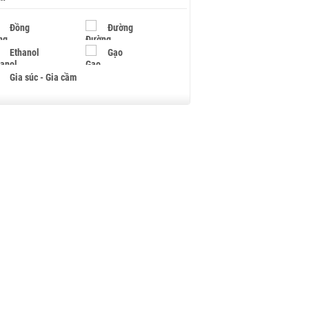
Đồng
Đường
Ethanol
Gạo
Gia súc - Gia cầm
Giấy
Gỗ
Hạt điều
Hồ tiêu - Hạt tiêu
Khí đốt
Kim loại khác
Mắc ca
Muối
Ngũ cốc
Nhựa - Hạt nhựa
Palladium
Phân bón