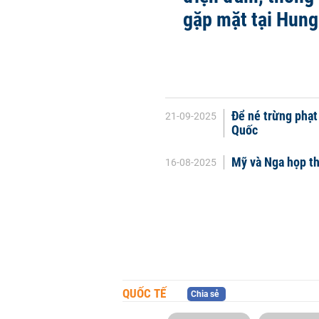
gặp mặt tại Hung
Để né trừng phạt
21-09-2025
Quốc
Mỹ và Nga họp th
16-08-2025
QUỐC TẾ
Chia sẻ