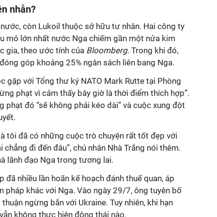
ên nhẫn?
nước, còn Lukoil thuộc sở hữu tư nhân. Hai công ty
dầu mỏ lớn nhất nước Nga chiếm gần một nửa kim
c gia, theo ước tính của
Bloomberg
. Trong khi đó,
ại đóng góp khoảng 25% ngân sách liên bang Nga.
c gặp với Tổng thư ký NATO Mark Rutte tại Phòng
rừng phạt vì cảm thấy bây giờ là thời điểm thích hợp”.
g phạt đó “sẽ không phải kéo dài” và cuộc xung đột
uyết.
 là tôi đã có những cuộc trò chuyện rất tốt đẹp với
ại chẳng đi đến đâu”, chủ nhân Nhà Trắng nói thêm.
à lãnh đạo Nga trong tương lai.
 đã nhiều lần hoãn kế hoạch đánh thuế quan, áp
ện pháp khác với Nga. Vào ngày 29/7, ông tuyên bố
thuận ngừng bắn với Ukraine. Tuy nhiên, khi hạn
 vẫn không thực hiện động thái nào.