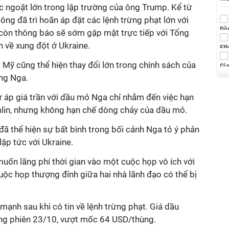
c ngoặt lớn trong lập trường của ông Trump. Kể từ
 ông đã trì hoãn áp đặt các lệnh trừng phạt lớn với
 còn thông báo sẽ sớm gặp mặt trực tiếp với Tổng
 về xung đột ở Ukraine.
a Mỹ cũng thể hiện thay đổi lớn trong chính sách của
ng Nga.
ư áp giá trần với dầu mỏ Nga chỉ nhắm đến việc hạn
lin, nhưng không hạn chế dòng chảy của dầu mỏ.
ã thể hiện sự bất bình trong bối cảnh Nga tỏ ý phản
ập tức với Ukraine
.
uốn lãng phí thời gian vào một cuộc họp vô ích với
uộc họp thượng đỉnh giữa hai nhà lãnh đạo có thể bị
 mạnh sau khi có tin về lệnh trừng phạt. Giá dầu
ong phiên 23/10, vượt mốc 64 USD/thùng.