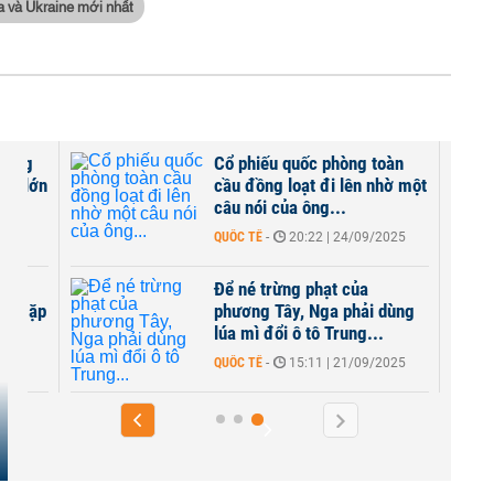
a và Ukraine mới nhất
rừng
Cổ phiếu quốc phòng toàn
 mỏ lớn
cầu đồng loạt đi lên nhờ một
câu nói của ông...
2025
QUỐC TẾ
-
20:22 | 24/09/2025
in
Để né trừng phạt của
sẽ gặp
phương Tây, Nga phải dùng
lúa mì đổi ô tô Trung...
2025
QUỐC TẾ
-
15:11 | 21/09/2025