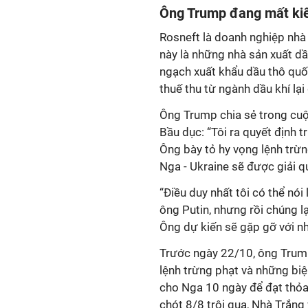
Ông Trump đang mất ki
Rosneft là doanh nghiệp nhà 
này là những nhà sản xuất 
ngạch xuất khẩu dầu thô quố
thuế thu từ ngành dầu khí l
Ông Trump chia sẻ trong cuộ
Bầu dục: “Tôi ra quyết định t
Ông bày tỏ hy vọng lệnh trừn
Nga - Ukraine sẽ được giải q
“Điều duy nhất tôi có thể nói
ông Putin, nhưng rồi chúng l
Ông dự kiến sẽ gặp gỡ với nh
Trước ngày 22/10, ông Trump
lệnh trừng phạt và những bi
cho Nga 10 ngày để đạt thỏa 
chót 8/8 trôi qua, Nhà Trắng