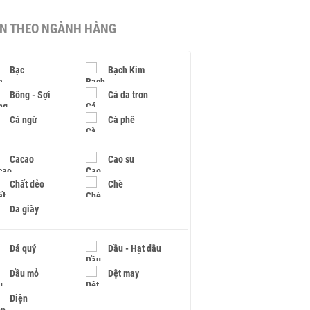
IN THEO NGÀNH HÀNG
Bạc
Bạch Kim
Bông - Sợi
Cá da trơn
Cá ngừ
Cà phê
Cacao
Cao su
Chất dẻo
Chè
Da giày
Đá quý
Dầu - Hạt dầu
Dầu mỏ
Dệt may
Điện