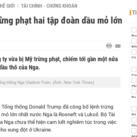
HẾ GIỚI
TÀI CHÍNH - CHỨNG KHOÁN
T
ừng phạt hai tập đoàn dầu mỏ lớn
g ty vừa bị Mỹ trừng phạt, chiếm tới gần một nửa
dầu thô của Nga.
ng thống Nga Vladimir Putin. (Ảnh:
New York Times).
n Tổng thống Donald Trump đã công bố lệnh trừng
u mỏ lớn nhất nước Nga là Rosneft và Lukoil. Bộ Tài
hía Nga chưa thể hiện cam kết nghiêm túc trong việc
cho xung đột ở Ukraine.