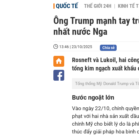
QUỐC TẾ
THẾ GIỚI 24H
KINH TẾ T
Ông Trump mạnh tay tr
nhất nước Nga
13:46 | 23/10/2025
Chia sẻ
Rosneft và Lukoil, hai côn
tổng kim ngạch xuất khẩu 
Tổng thống Mỹ Donald Trump và Tổ
Bước ngoặt lớn
Vào ngày 22/10, chính quyề
phạt với hai nhà sản xuất dầ
chính Mỹ cho biết lý do là p
thúc đẩy giải pháp hòa bình 