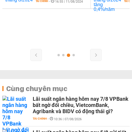
TÀI CHÍNH
-
TÀI C
16:55 | 11/08/2024
Cùng chuyên mục
Lãi suất ngân hàng hôm nay 7/8 VPBank
bất ngờ đổi chiều, VietcomBank,
Agribank và BIDV có động thái gì?
TÀI CHÍNH
-
10:36 | 07/08/2026