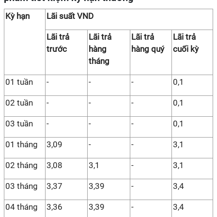
Kỳ hạn
Lãi suất VND
Lãi trả
Lãi trả
Lãi trả
Lãi trả
trước
hàng
hàng quý
cuối kỳ
tháng
01 tuần
-
-
-
0,1
02 tuần
-
-
-
0,1
03 tuần
-
-
-
0,1
01 tháng
3,09
-
-
3,1
02 tháng
3,08
3,1
-
3,1
03 tháng
3,37
3,39
-
3,4
04 tháng
3,36
3,39
-
3,4