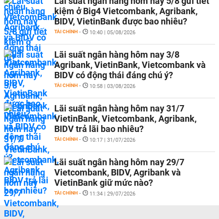
Lãi suất ngân hàng hôm nay 5/8 gửi tiết
kiệm ở Big4 Vietcombank, Agribank,
BIDV, VietinBank được bao nhiêu?
TÀI CHÍNH
-
10:40 | 05/08/2026
Lãi suất ngân hàng hôm nay 3/8
Agribank, VietinBank, Vietcombank và
BIDV có động thái đáng chú ý?
TÀI CHÍNH
-
10:58 | 03/08/2026
Lãi suất ngân hàng hôm nay 31/7
VietinBank, Vietcombank, Agribank,
BIDV trả lãi bao nhiêu?
TÀI CHÍNH
-
10:17 | 31/07/2026
Lãi suất ngân hàng hôm nay 29/7
Vietcombank, BIDV, Agribank và
VietinBank giữ mức nào?
TÀI CHÍNH
-
11:34 | 29/07/2026