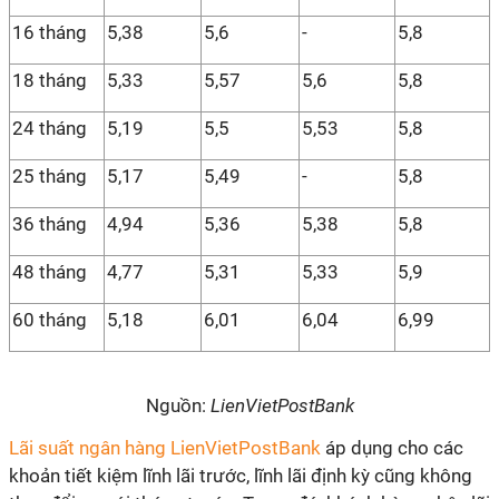
16 tháng
5,38
5,6
-
5,8
18 tháng
5,33
5,57
5,6
5,8
24 tháng
5,19
5,5
5,53
5,8
25 tháng
5,17
5,49
-
5,8
36 tháng
4,94
5,36
5,38
5,8
48 tháng
4,77
5,31
5,33
5,9
60 tháng
5,18
6,01
6,04
6,99
Nguồn:
LienVietPostBank
Lãi suất ngân hàng LienVietPostBank
áp dụng cho các
khoản tiết kiệm lĩnh lãi trước, lĩnh lãi định kỳ cũng không