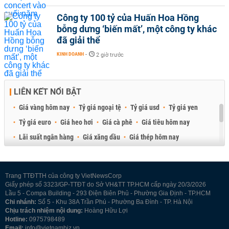
Công ty 100 tỷ của Huấn Hoa Hồng
bỗng dưng ‘biến mất’, một công ty khác
đã giải thể
KINH DOANH
-
2 giờ trước
LIÊN KẾT NỔI BẬT
Giá vàng hôm nay
Tỷ giá ngoại tệ
Tỷ giá usd
Tỷ giá yen
Tỷ giá euro
Giá heo hơi
Giá cà phê
Giá tiêu hôm nay
Lãi suất ngân hàng
Giá xăng dầu
Giá thép hôm nay
Giá sầu riêng
Giá thịt heo
Giá gạo
Giá cao su
Best Retail Brokers
Diễn đàn đầu tư Việt Nam 2026
Trang TTĐTTH của công ty VietNewsCorp
Giấy phép số 3323/GP-TTĐT do Sở VH&TT TP.HCM cấp ngày 20/3/2026
Lầu 5 - Compa Building - 293 Điện Biên Phủ - Phường Gia Định - TP.HCM
Chi nhánh:
Số 5 - Khu 38A Trần Phú - Phường Ba Đình - TP. Hà Nội
Chịu trách nhiệm nội dung:
Hoàng Hữu Lợi
Hotline:
0975798489
Email:
info@vietnambiz.vn