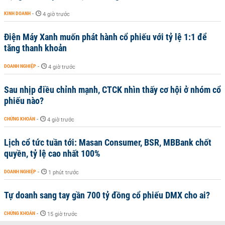
KINH DOANH
-
4 giờ trước
Điện Máy Xanh muốn phát hành cổ phiếu với tỷ lệ 1:1 để
tăng thanh khoản
DOANH NGHIỆP
-
4 giờ trước
Sau nhịp điều chỉnh mạnh, CTCK nhìn thấy cơ hội ở nhóm cổ
phiếu nào?
CHỨNG KHOÁN
-
4 giờ trước
Lịch cổ tức tuần tới: Masan Consumer, BSR, MBBank chốt
quyền, tỷ lệ cao nhất 100%
DOANH NGHIỆP
-
1 phút trước
Tự doanh sang tay gần 700 tỷ đồng cổ phiếu DMX cho ai?
CHỨNG KHOÁN
-
15 giờ trước