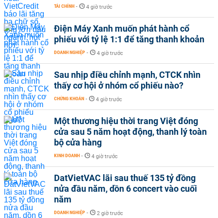
TÀI CHÍNH
-
4 giờ trước
Điện Máy Xanh muốn phát hành cổ
phiếu với tỷ lệ 1:1 để tăng thanh khoản
DOANH NGHIỆP
-
4 giờ trước
Sau nhịp điều chỉnh mạnh, CTCK nhìn
thấy cơ hội ở nhóm cổ phiếu nào?
CHỨNG KHOÁN
-
4 giờ trước
Một thương hiệu thời trang Việt đóng
cửa sau 5 năm hoạt động, thanh lý toàn
bộ cửa hàng
KINH DOANH
-
4 giờ trước
DatVietVAC lãi sau thuế 135 tỷ đồng
nửa đầu năm, dồn 6 concert vào cuối
năm
DOANH NGHIỆP
-
2 giờ trước