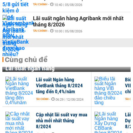
TÀI CHÍNH
-
10:40 | 05/08/2026
Lãi suất ngân hàng Agribank mới nhất
tháng 8/2026
TÀI CHÍNH
-
10:00 | 05/08/2026
Cùng chủ đề
Lãi suất ngân hàng
Lãi suất Ngân hàng
Biể
VietBank tháng 8/2024
VIB
tăng đến 0,4%/năm
chi
TÀI CHÍNH
-
TÀI C
06:29 | 12/08/2024
Cập nhật lãi suất vay mua
Lãi
nhà mới nhất tháng
Dựn
8/2024
8/2