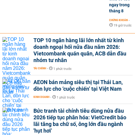
ngay trong
tháng 8
CHỨNG KHOÁN
-
19 giờ trước
TOP 10 ngân hàng lãi lớn nhất từ kinh
doanh ngoại hối nửa đầu năm 2026:
Vietcombank quán quân, ACB dẫn đầu
nhóm tư nhân
TÀI CHÍNH
-
1 phút trước
AEON bán mảng siêu thị tại Thái Lan,
dồn lực cho ‘cuộc chiến’ tại Việt Nam
KINH DOANH
-
1 phút trước
Bức tranh tài chính tiêu dùng nửa đầu
2026 tiếp tục phân hóa: VietCredit báo
lãi tăng ba chữ số, ông lớn đầu ngành
'hụt hơi'