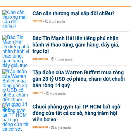
Cán cân thương mại sắp đổi chiều?
THỜI SỰ
-
2 giờ trước
Bảo Tín Mạnh Hải lên tiếng phủ nhận
hành vi thao túng, găm hàng, đẩy giá,
trục lợi
KINH DOANH
-
1 phút trước
Tập đoàn của Warren Buffett mua ròng
gần 20 tỷ USD cổ phiếu, chấm dứt chuỗi
bán ròng 14 quý
QUỐC TẾ
-
4 giờ trước
Chuỗi phòng gym tại TP HCM bất ngờ
đóng cửa tất cả cơ sở, hàng trăm hội
viên bơ vơ
KINH DOANH
-
5 giờ trước