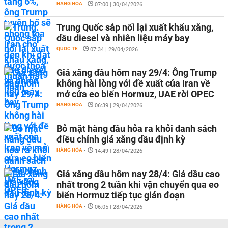
HÀNG HÓA
-
07:00 | 30/04/2026
Trung Quốc sắp nối lại xuất khẩu xăng,
dầu diesel và nhiên liệu máy bay
QUỐC TẾ
-
07:34 | 29/04/2026
Giá xăng dầu hôm nay 29/4: Ông Trump
không hài lòng với đề xuất của Iran về
mở cửa eo biển Hormuz, UAE rời OPEC
HÀNG HÓA
-
06:39 | 29/04/2026
Bỏ mặt hàng dầu hỏa ra khỏi danh sách
điều chỉnh giá xăng dầu định kỳ
HÀNG HÓA
-
14:49 | 28/04/2026
Giá xăng dầu hôm nay 28/4: Giá dầu cao
nhất trong 2 tuần khi vận chuyển qua eo
biển Hormuz tiếp tục gián đoạn
HÀNG HÓA
-
06:05 | 28/04/2026