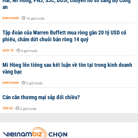
Hải, Mi Hồng, PNJ, SJC, DOJI, chuyển hồ sơ sang Bộ Công
an
KINH DOANH
-
16 giờ trước
Tập đoàn của Warren Buffett mua ròng gần 20 tỷ USD cổ
phiếu, chấm dứt chuỗi bán ròng 14 quý
QUỐC TẾ
-
4 giờ trước
Mi Hồng lên tiếng sau kết luận về tồn tại trong kinh doanh
vàng bạc
KINH DOANH
-
3 giờ trước
Cán cân thương mại sắp đổi chiều?
THỜI SỰ
-
2 giờ trước