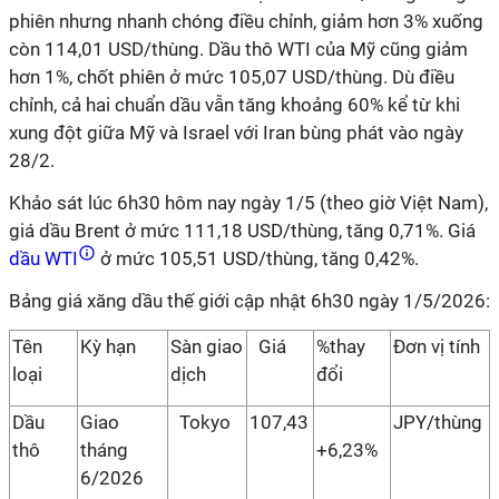
phiên nhưng nhanh chóng điều chỉnh, giảm hơn 3% xuống
còn 114,01 USD/thùng. Dầu thô WTI của Mỹ cũng giảm
hơn 1%, chốt phiên ở mức 105,07 USD/thùng. Dù điều
chỉnh, cả hai chuẩn dầu vẫn tăng khoảng 60% kể từ khi
xung đột giữa Mỹ và Israel với Iran bùng phát vào ngày
28/2.
Khảo sát lúc 6h30 hôm nay ngày 1/5 (theo giờ Việt Nam),
giá dầu Brent ở mức 111,18 USD/thùng, tăng 0,71%. Giá
dầu WTI
ở mức 105,51 USD/thùng, tăng 0,42%.
Bảng giá xăng dầu thế giới cập nhật 6h30 ngày 1/5/2026:
Tên
Kỳ hạn
Sàn giao
Giá
%thay
Đơn vị tính
loại
dịch
đổi
Dầu
Giao
Tokyo
107,43
JPY/thùng
thô
tháng
+6,23%
6/2026