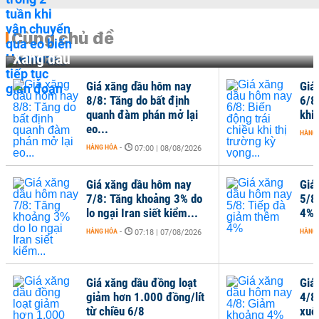
Cùng chủ đề
Xăng dầu
Giá xăng dầu hôm nay
Giá
8/8: Tăng do bất định
6/8
quanh đàm phán mở lại
khi 
eo...
HÀNG
HÀNG HÓA
-
07:00 | 08/08/2026
Giá xăng dầu hôm nay
Giá
7/8: Tăng khoảng 3% do
5/8
lo ngại Iran siết kiểm...
4%
HÀNG HÓA
-
HÀNG
07:18 | 07/08/2026
Giá xăng dầu đồng loạt
Giá
giảm hơn 1.000 đồng/lít
4/8
từ chiều 6/8
xuố