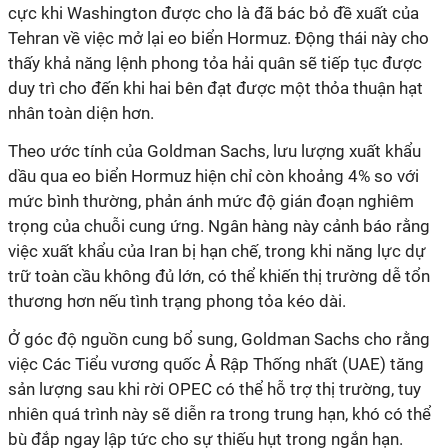
cực khi Washington được cho là đã bác bỏ đề xuất của
Tehran về việc mở lại eo biển Hormuz. Động thái này cho
thấy khả năng lệnh phong tỏa hải quân sẽ tiếp tục được
duy trì cho đến khi hai bên đạt được một thỏa thuận hạt
nhân toàn diện hơn.
Theo ước tính của Goldman Sachs, lưu lượng xuất khẩu
dầu qua eo biển Hormuz hiện chỉ còn khoảng 4% so với
mức bình thường, phản ánh mức độ gián đoạn nghiêm
trọng của chuỗi cung ứng. Ngân hàng này cảnh báo rằng
việc xuất khẩu của Iran bị hạn chế, trong khi năng lực dự
trữ toàn cầu không đủ lớn, có thể khiến thị trường dễ tổn
thương hơn nếu tình trạng phong tỏa kéo dài.
Ở góc độ nguồn cung bổ sung, Goldman Sachs cho rằng
việc Các Tiểu vương quốc Ả Rập Thống nhất (UAE) tăng
sản lượng sau khi rời OPEC có thể hỗ trợ thị trường, tuy
nhiên quá trình này sẽ diễn ra trong trung hạn, khó có thể
bù đắp ngay lập tức cho sự thiếu hụt trong ngắn hạn.