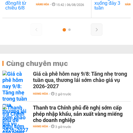
HÀNG HÓA
-
HÀNG
15:42 | 06/08/2026
Cùng chuyên mục
Giá cà phê hôm nay 9/8: Tăng nhẹ trong
tuần qua, thương lái sớm chào giá vụ
2026-2027
HÀNG HÓA
-
2 giờ trước
Thanh tra Chính phủ đề nghị sớm cấp
phép nhập khẩu, sản xuất vàng miếng
cho doanh nghiệp
HÀNG HÓA
-
3 giờ trước