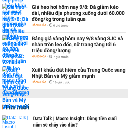
Giá heo hơi hôm nay 9/8: Đà giảm kéo
dài, nhiều địa phương xuống dưới 60.000
đồng/kg trong tuần qua
HÀNG HÓA
-
6 giờ trước
Bảng giá vàng hôm nay 9/8 vàng SJC và
nhẫn tròn leo dốc, nữ trang tăng tới 6
triệu đồng/lượng
HÀNG HÓA
-
7 giờ trước
Xuất khẩu đất hiếm của Trung Quốc sang
Nhật Bản và Mỹ giảm mạnh
HÀNG HÓA
-
16 giờ trước
Tin mới
Data Talk | Macro Insight: Dòng tiền cuối
năm sẽ chảy vào đâu?