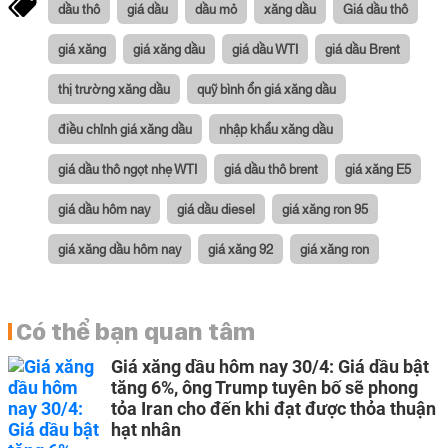
dầu thô
giá dầu
dầu mỏ
xăng dầu
Giá dầu thô
giá xăng
giá xăng dầu
giá dầu WTI
giá dầu Brent
thị trường xăng dầu
quỹ bình ổn giá xăng dầu
điều chỉnh giá xăng dầu
nhập khẩu xăng dầu
giá dầu thô ngọt nhẹ WTI
giá dầu thô brent
giá xăng E5
giá dầu hôm nay
giá dầu diesel
giá xăng ron 95
giá xăng dầu hôm nay
giá xăng 92
giá xăng ron
Có thể bạn quan tâm
Giá xăng dầu hôm nay 30/4: Giá dầu bật
tăng 6%, ông Trump tuyên bố sẽ phong
tỏa Iran cho đến khi đạt được thỏa thuận
hạt nhân