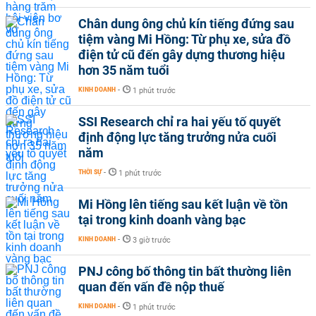
Chân dung ông chủ kín tiếng đứng sau
tiệm vàng Mi Hồng: Từ phụ xe, sửa đồ
điện tử cũ đến gây dựng thương hiệu
hơn 35 năm tuổi
KINH DOANH
-
1 phút trước
SSI Research chỉ ra hai yếu tố quyết
định động lực tăng trưởng nửa cuối
năm
THỜI SỰ
-
1 phút trước
Mi Hồng lên tiếng sau kết luận về tồn
tại trong kinh doanh vàng bạc
KINH DOANH
-
3 giờ trước
PNJ công bố thông tin bất thường liên
quan đến vấn đề nộp thuế
KINH DOANH
-
1 phút trước