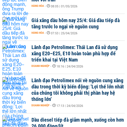
HÀNG HÓA
-
08:05 | 01/05/2026
Giá xăng dầu hôm nay 25/4: Giá dầu tiếp đà
tăng trước lo ngại về nguồn cung
HÀNG HÓA
-
07:53 | 25/04/2026
Lãnh đạo Petrolimex: Thái Lan đã sử dụng
xăng E20–E25, E10 hoàn toàn phù hợp để
triển khai tại Việt Nam
DOANH NGHIỆP
-
18:16 | 24/04/2026
Lãnh đạo Petrolimex nói về nguồn cung xăng
dầu trong thời kỳ biến động: 'Lợi thế lớn nhất
của chúng tôi không phải thị phần hay hệ
thống lớn'
DOANH NGHIỆP
-
17:13 | 24/04/2026
Dầu diesel tiếp đà giảm mạnh, xuống còn hơn
26.000 đồng/lít