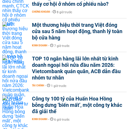
thấy cơ hội ở nhóm cổ phiếu nào?
CHỨNG KHOÁN
-
8 giờ trước
Một thương hiệu thời trang Việt đóng
cửa sau 5 năm hoạt động, thanh lý toàn
bộ cửa hàng
KINH DOANH
-
7 giờ trước
TOP 10 ngân hàng lãi lớn nhất từ kinh
doanh ngoại hối nửa đầu năm 2026:
Vietcombank quán quân, ACB dẫn đầu
nhóm tư nhân
TÀI CHÍNH
-
1 giờ trước
Công ty 100 tỷ của Huấn Hoa Hồng
bỗng dưng ‘biến mất’, một công ty khác
đã giải thể
KINH DOANH
-
6 giờ trước