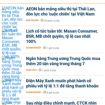
AEON bán mảng siêu thị tại Thái Lan,
dồn lực cho ‘cuộc chiến’ tại Việt Nam
KINH DOANH
-
24 phút trước
Lịch cổ tức tuần tới: Masan Consumer,
BSR, MB chốt quyền, tỷ lệ cao nhất
100%
DOANH NGHIỆP
-
1 giờ trước
Ngân hàng Trung ương Trung Quốc mua
thêm 20 tấn vàng trong tháng 7
HÀNG HÓA
-
1 phút trước
Điện Máy Xanh muốn phát hành cổ
phiếu với tỷ lệ 1:1 để tăng thanh khoản
DOANH NGHIỆP
-
8 giờ trước
Sau nhịp điều chỉnh mạnh, CTCK nhìn