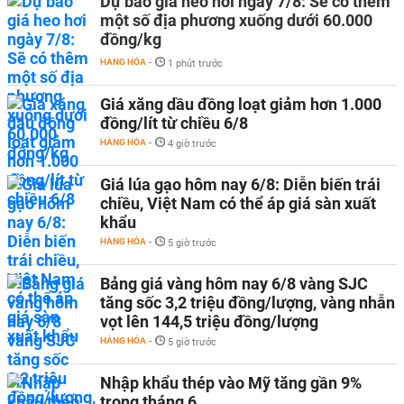
Dự báo giá heo hơi ngày 7/8: Sẽ có thêm
một số địa phương xuống dưới 60.000
đồng/kg
HÀNG HÓA
-
1 phút trước
Giá xăng dầu đồng loạt giảm hơn 1.000
đồng/lít từ chiều 6/8
HÀNG HÓA
-
4 giờ trước
Giá lúa gạo hôm nay 6/8: Diễn biến trái
chiều, Việt Nam có thể áp giá sàn xuất
khẩu
HÀNG HÓA
-
5 giờ trước
Bảng giá vàng hôm nay 6/8 vàng SJC
tăng sốc 3,2 triệu đồng/lượng, vàng nhẫn
vọt lên 144,5 triệu đồng/lượng
HÀNG HÓA
-
5 giờ trước
Nhập khẩu thép vào Mỹ tăng gần 9%
trong tháng 6