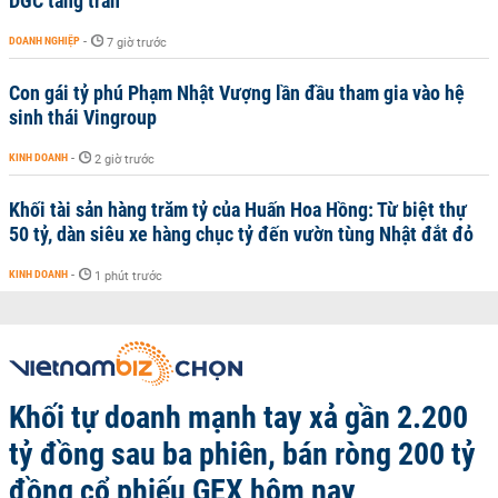
DGC tăng trần
DOANH NGHIỆP
-
7 giờ trước
Con gái tỷ phú Phạm Nhật Vượng lần đầu tham gia vào hệ
sinh thái Vingroup
KINH DOANH
-
2 giờ trước
Khối tài sản hàng trăm tỷ của Huấn Hoa Hồng: Từ biệt thự
50 tỷ, dàn siêu xe hàng chục tỷ đến vườn tùng Nhật đắt đỏ
KINH DOANH
-
1 phút trước
Khối tự doanh mạnh tay xả gần 2.200
tỷ đồng sau ba phiên, bán ròng 200 tỷ
đồng cổ phiếu GEX hôm nay