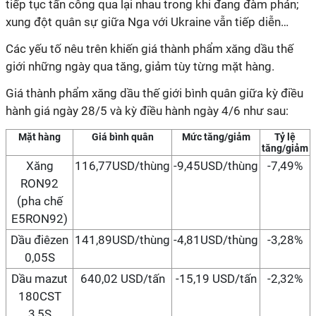
tiếp tục tấn công qua lại nhau trong khi đang đàm phán;
xung đột quân sự giữa Nga với Ukraine vẫn tiếp diễn…
Các yếu tố nêu trên khiến giá thành phẩm xăng dầu thế
giới những ngày qua tăng, giảm tùy từng mặt hàng.
Giá thành phẩm xăng dầu thế giới bình quân giữa kỳ điều
hành giá ngày 28/5 và kỳ điều hành ngày 4/6 như sau:
Mặt hàng
Giá bình quân
Mức tăng/giảm
Tỷ lệ
tăng/giảm
Xăng
116,77USD/thùng
-9,45USD/thùng
-7,49%
RON92
(pha chế
E5RON92)
Dầu điêzen
141,89USD/thùng
-4,81USD/thùng
-3,28%
0,05S
Dầu mazut
640,02 USD/tấn
-15,19 USD/tấn
-2,32%
180CST
3,5S