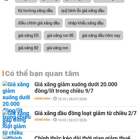
thị trường xăng dầu
quỹ bình ổn giá xăng dầu
điều chỉnh giá xăng dầu
nhập khẩu xăng dầu
giá xăng E5
giá xăng ron 95
giá xăng dầu hôm nay
giá xăng 92
giá xăng ron
Có thể bạn quan tâm
Giá xăng giảm xuống dưới 20.000
đồng/lít trong chiều 9/7
HÀNG HÓA
-
15:10 | 09/07/2026
Giá xăng dầu đồng loạt giảm từ chiều 2/7
HÀNG HÓA
-
15:02 | 02/07/2026
Chính thức kéo dài thời gian giảm thuế