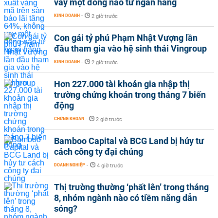
vay một đồng nào từ ngân hàng
KINH DOANH
-
2 giờ trước
Con gái tỷ phú Phạm Nhật Vượng lần
đầu tham gia vào hệ sinh thái Vingroup
KINH DOANH
-
2 giờ trước
Hơn 227.000 tài khoản gia nhập thị
trường chứng khoán trong tháng 7 biến
động
CHỨNG KHOÁN
-
2 giờ trước
Bamboo Capital và BCG Land bị hủy tư
cách công ty đại chúng
DOANH NGHIỆP
-
4 giờ trước
Thị trường thường ‘phất lên’ trong tháng
8, nhóm ngành nào có tiềm năng dẫn
sóng?