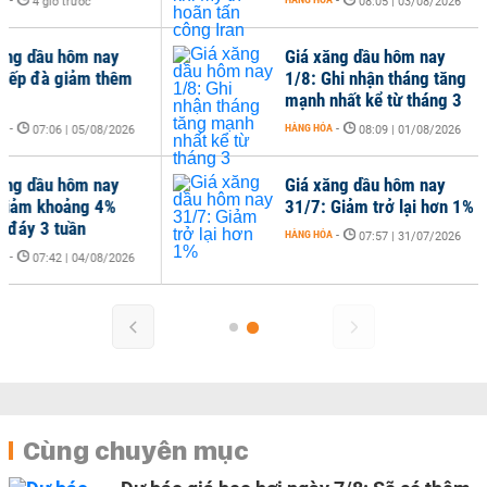
-
-
4 giờ trước
08:05 | 03/08/2026
ng dầu hôm nay
Giá xăng dầu hôm nay
iếp đà giảm thêm
1/8: Ghi nhận tháng tăng
mạnh nhất kể từ tháng 3
-
HÀNG HÓA
-
07:06 | 05/08/2026
08:09 | 01/08/2026
ng dầu hôm nay
Giá xăng dầu hôm nay
iảm khoảng 4%
31/7: Giảm trở lại hơn 1%
đáy 3 tuần
HÀNG HÓA
-
07:57 | 31/07/2026
-
07:42 | 04/08/2026
Cùng chuyên mục