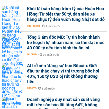
Khối tài sản hàng trăm tỷ của Huấn Hoa
Hồng: Từ biệt thự 50 tỷ, dàn siêu xe
hàng chục tỷ đến vườn tùng Nhật đắt đỏ
KINH DOANH
-
1 phút trước
Tổng Giám đốc MB: Tự tin hoàn thành
kế hoạch lợi nhuận năm, có thể đạt mốc
40.000 tỷ nếu tình hình thuận lợi
TÀI CHÍNH
-
39 phút trước
AI trở nên 'đáng sợ' hơn Bitcoin: Giới
đầu tư tháo chạy vì thị trường bốc hơi
40%, 150 tỷ USD bị rút không thương
tiếc
QUỐC TẾ
-
1 giờ trước
Doanh nghiệp duy nhất sản xuất vàng
mã trên sàn báo lãi tăng 64%, không