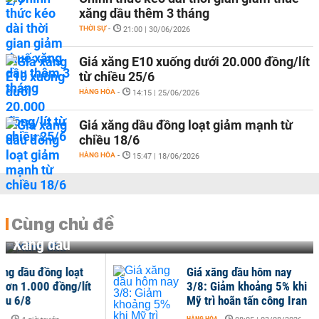
xăng dầu thêm 3 tháng
THỜI SỰ
-
21:00 | 30/06/2026
Giá xăng E10 xuống dưới 20.000 đồng/lít
từ chiều 25/6
HÀNG HÓA
-
14:15 | 25/06/2026
Giá xăng dầu đồng loạt giảm mạnh từ
chiều 18/6
HÀNG HÓA
-
15:47 | 18/06/2026
Cùng chủ đề
Xăng dầu
ng dầu đồng loạt
Giá xăng dầu hôm nay
ơn 1.000 đồng/lít
3/8: Giảm khoảng 5% khi
ều 6/8
Mỹ trì hoãn tấn công Iran
HÀNG HÓA